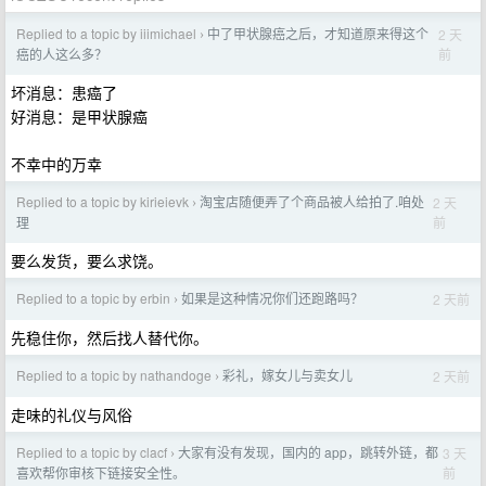
Replied to a topic by iiimichael
中了甲状腺癌之后，才知道原来得这个
2 天
›
前
癌的人这么多？
坏消息：患癌了
好消息：是甲状腺癌
不幸中的万幸
Replied to a topic by kirieievk
淘宝店随便弄了个商品被人给拍了.咱处
2 天
›
前
理
要么发货，要么求饶。
Replied to a topic by erbin
如果是这种情况你们还跑路吗？
2 天前
›
先稳住你，然后找人替代你。
Replied to a topic by nathandoge
彩礼，嫁女儿与卖女儿
2 天前
›
走味的礼仪与风俗
Replied to a topic by clacf
大家有没有发现，国内的 app，跳转外链，都
3 天
›
前
喜欢帮你审核下链接安全性。