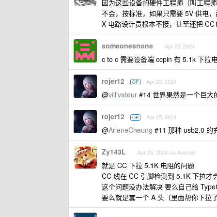
因为这些设备的硬件工程师（叫工程师都
不会，按标准，如果只需要 5V 供电，那
X 电路设计员根本不接，甚至还把 CC1
someonesnone
Apr 25, 2024
c to c 需要设备端 ccpin 有 5.1k 
rojer12
Apr 25, 2024
OP
@
villivateur
#14 世界果然是一个巨
rojer12
Apr 25, 2024
OP
@
ArleneCheung
#11 那种 usb2.
Zy143L
Apr 25, 2024 via Android
就是 CC 下拉 5.1K 电阻的问题
CC 线在 CC 引脚检测到 5.1K 下拉才
这个问题没办法解决 要么自己给 TypeC 
要么就是套一个 A 头（里面帮你下拉