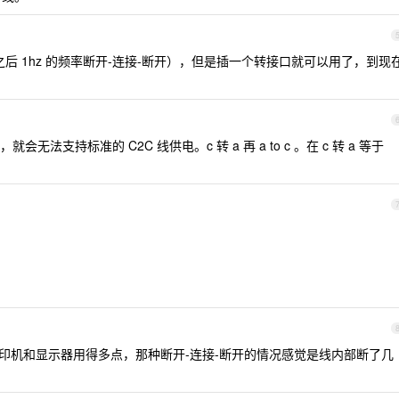
插上之后 1hz 的频率断开-连接-断开），但是插一个转接口就可以用了，到现
无法支持标准的 C2C 线供电。c 转 a 再 a to c 。在 c 转 a 等于
一些打印机和显示器用得多点，那种断开-连接-断开的情况感觉是线内部断了几