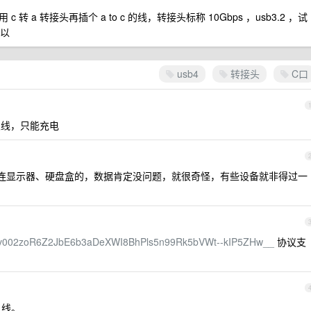
 转 a 转接头再插个 a to c 的线，转接头标称 10Gbps ，usb3.2 ，试
可以
usb4
转接头
C口
几根线，只能充电
常连显示器、硬盘盒的，数据肯定没问题，就很奇怪，有些设备就非得过一
/c/s/v002zoR6Z2JbE6b3aDeXWI8BhPls5n99Rk5bVWt--kIP5ZHw__
协议支
 线。