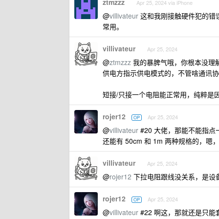
ztmzzz
Apr 25, 2024 via iPhone
@
villivateur
这和我刚接触硬件犯的错误
常用。
villivateur
Apr 25, 2024
@
ztmzzz
我的暴脾气哦，你根本没理解 
供电方指示供电模式的，不管啥通讯协议，
短接/只接一个电阻能正常用，纯粹是因
rojer12
Apr 25, 2024
OP
@
villivateur
#20 大佬，那能不能指点一下
还能有 50cm 和 1m 两种规格的，嗯
villivateur
Apr 25, 2024
@
rojer12
下拉电阻跟线没关系，是设
rojer12
Apr 25, 2024
OP
@
villivateur
#22 啊这，那就还是只能