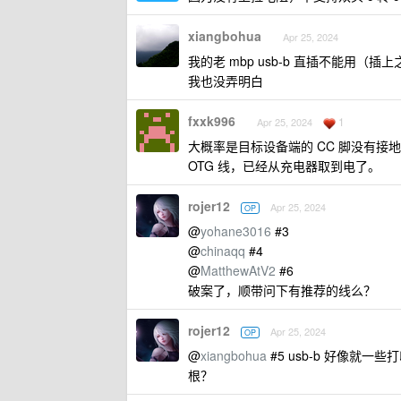
xiangbohua
Apr 25, 2024
我的老 mbp usb-b 直插不能用（
我也没弄明白
fxxk996
1
Apr 25, 2024
大概率是目标设备端的 CC 脚没有接地，就会
OTG 线，已经从充电器取到电了。
rojer12
Apr 25, 2024
OP
@
yohane3016
#3
@
chinaqq
#4
@
MatthewAtV2
#6
破案了，顺带问下有推荐的线么？
rojer12
Apr 25, 2024
OP
@
xiangbohua
#5 usb-b 好像就
根？