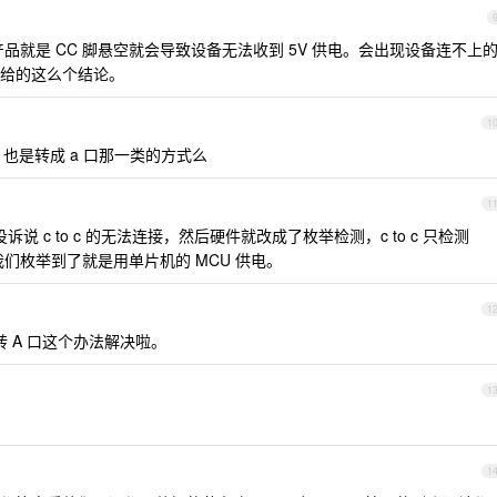
品就是 CC 脚悬空就会导致设备无法收到 5V 供电。会出现设备连不上
给的这么个结论。
1
，也是转成 a 口那一类的方式么
1
说 c to c 的无法连接，然后硬件就改成了枚举检测，c to c 只检测
我们枚举到了就是用单片机的 MCU 供电。
1
转 A 口这个办法解决啦。
1
1