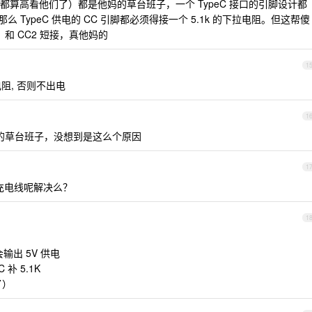
算高看他们了）都是他妈的草台班子，一个 TypeC 接口的引脚设计都
么 TypeC 供电的 CC 引脚都必须得接一个 5.1k 的下拉电阻。但这帮傻
 和 CC2 短接，真他妈的
1
下拉电阻, 否则不出电
1
大的草台班子，没想到是这么个原因
1
0 的充电线呢解决么？
1
会输出 5V 供电
补 5.1K
了）