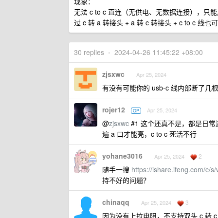
现象：
无法 c to c 直连（无供电、无数据连接），只能用 c
过 c 转 a 转接头 + a 转 c 转接头 + c to c 线也
30 replies
•
2024-04-26 11:45:22 +08:00
zjsxwc
Apr 25, 2024
有没有可能你的 usb-c 线内部断了
rojer12
Apr 25, 2024
OP
@
zjsxwc
#1 这个还真不是，都是日
遍 a 口才能亮，c to c 死活不行
yohane3016
2
Apr 25, 2024
随手一搜
https://ishare.ifeng.com
持不好的问题？
chinaqq
3
Apr 25, 2024
因为没有上拉电阻，不支持双头 c 转 c