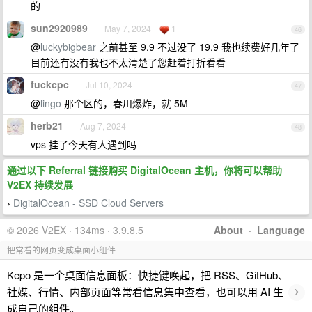
的
sun2920989
May 7, 2024
1
46
@
luckybigbear
之前甚至 9.9 不过没了 19.9 我也续费好几年了
目前还有没有我也不太清楚了您赶着打折看看
fuckcpc
Jul 10, 2024
47
@
lingo
那个区的，春川爆炸，就 5M
herb21
Aug 7, 2024
48
vps 挂了今天有人遇到吗
通过以下 Referral 链接购买 DigitalOcean 主机，你将可以帮助
V2EX 持续发展
DigitalOcean - SSD Cloud Servers
›
© 2026 V2EX · 134ms · 3.9.8.5
About
·
Language
把常看的网页变成桌面小组件
Kepo 是一个桌面信息面板：快捷键唤起，把 RSS、GitHub、
›
社媒、行情、内部页面等常看信息集中查看，也可以用 AI 生
成自己的组件。