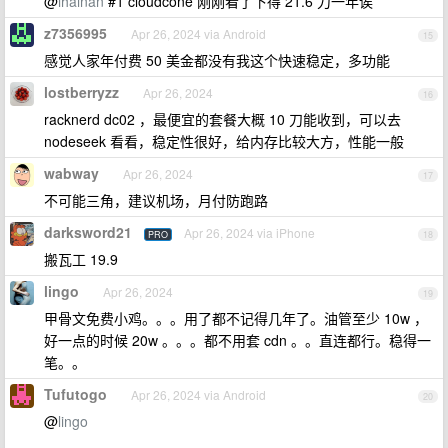
@
ihainan
#1 cloudcone 刚刚看了下得 21.6 刀一年诶
z7356995
Apr 26, 2024 via Android
15
感觉人家年付费 50 美金都没有我这个快速稳定，多功能
lostberryzz
Apr 26, 2024
16
racknerd dc02 ，最便宜的套餐大概 10 刀能收到，可以去
nodeseek 看看，稳定性很好，给内存比较大方，性能一般
wabway
Apr 26, 2024
17
不可能三角，建议机场，月付防跑路
darksword21
Apr 26, 2024 via iPhone
PRO
18
搬瓦工 19.9
lingo
Apr 26, 2024
19
甲骨文免费小鸡。。。用了都不记得几年了。油管至少 10w ，
好一点的时候 20w 。。。都不用套 cdn 。。直连都行。稳得一
笔。。
Tufutogo
Apr 26, 2024 via Android
20
@
lingo