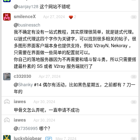
@
sanjay128
这个网站不错呢
smilenceX
Apr 27, 2024
2
34
@
businessch
我不确定有没有一站式教程，其实原理很简单，就是链式代理。
以链式代理这四个字作为关键字，可以找到很多相关的帖子，很
多图形界面客户端本身也提供支持，例如 V2rayN, Nekoray ，
只需要在界面做一些简单的配置就可以。
你自己的落地服务器因为不再需要和墙斗智斗勇，所以只需要搭
建最朴素的 SS 或者 V2ray 服务端就行了
c332030
Apr 27, 2024
35
@
Shanky
#14 偶尔有活动，比如黑色星期五，之前都有 7 刀一
年的
iawes
Apr 30, 2024
36
甲骨文怎么弄呢，一直申请不成功
iawes
Apr 30, 2024
37
@
z7356995
哪个？
luckybigbear
May 7, 2024
OP
38