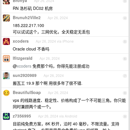
Bronya
Apr 26, 2024
3
RN 洛杉矶 DC02 机房
Brunuh2Ville2
Apr 26, 2024
4
185.222.217.100
可以试试这个，三网优化，全天稳定无丢包
xcoders
Apr 26, 2024 via iPhone
5
Oracle cloud 不香吗
lfitzgerald
Apr 26, 2024
6
@
xcoders
免费那个吗，你得先能注册成功
sun2920989
Apr 26, 2024
7
搬瓦工 19.9 那个啊 用很多年了很不错.
BeautifulSoap
Apr 26, 2024
8
vps 的线路速度、稳定性、价格构成了一个不可能三角。你只能
同时兼顾两个或一个。
z7356995
Apr 26, 2024 via Android
9
目前纯免费方案，8K 秒开，沿时 40 毫秒，不限流量。支持