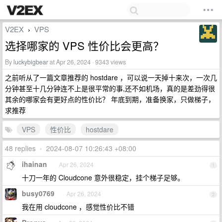
V2EX
VPS
›
选择哪家的 VPS 性价比会更高？
By
luckybigbear
at Apr 26, 2024 · 9343 views
之前听从了一篇文章推荐的 hostdare ，可以说一天掉十来次，一次几
分钟甚至十几分钟连不上是很平常的事,还不如机场，真的是差劲得很
其余的哪家会有更好点的性价比？ 年底到期，准备换家，只做梯子，
求推荐
VPS
性价比
hostdare
48 replies
•
2024-08-07 10:26:43 +08:00
ihainan
Apr 26, 2024
1
十刀一年的 Cloudcone 意外很稳定，挂个梯子足够。
busy0769
Apr 26, 2024
2
我在用 cloudcone ，感觉性价比不错