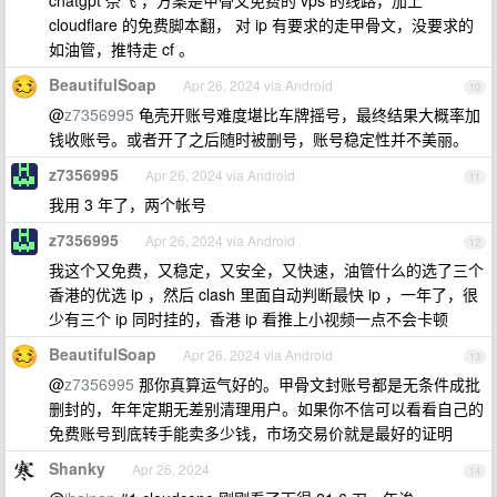
chatgpt 奈飞 ，方案是甲骨文免费的 vps 的线路，加上
cloudflare 的免费脚本翻， 对 ip 有要求的走甲骨文，没要求的
如油管，推特走 cf 。
BeautifulSoap
Apr 26, 2024 via Android
10
@
z7356995
龟壳开账号难度堪比车牌摇号，最终结果大概率加
钱收账号。或者开了之后随时被删号，账号稳定性并不美丽。
z7356995
Apr 26, 2024 via Android
11
我用 3 年了，两个帐号
z7356995
Apr 26, 2024 via Android
12
我这个又免费，又稳定，又安全，又快速，油管什么的选了三个
香港的优选 ip ，然后 clash 里面自动判断最快 ip ，一年了，很
少有三个 ip 同时挂的，香港 ip 看推上小视频一点不会卡顿
BeautifulSoap
Apr 26, 2024 via Android
13
@
z7356995
那你真算运气好的。甲骨文封账号都是无条件成批
删封的，年年定期无差别清理用户。如果你不信可以看看自己的
免费账号到底转手能卖多少钱，市场交易价就是最好的证明
Shanky
Apr 26, 2024
14