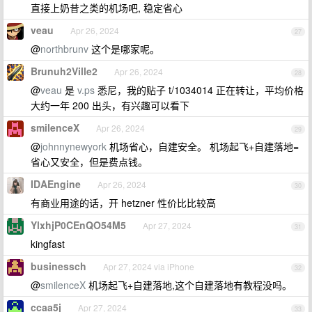
直接上奶昔之类的机场吧, 稳定省心
veau
Apr 26, 2024
27
@
northbrunv
这个是哪家呢。
Brunuh2Ville2
Apr 26, 2024
28
@
veau
是
v.ps
悉尼，我的贴子 t/1034014 正在转让，平均价格
大约一年 200 出头，有兴趣可以看下
smilenceX
Apr 26, 2024
29
@
johnnynewyork
机场省心，自建安全。 机场起飞+自建落地=
省心又安全，但是费点钱。
IDAEngine
Apr 26, 2024
30
有商业用途的话，开 hetzner 性价比比较高
YlxhjP0CEnQO54M5
Apr 27, 2024
31
kingfast
businessch
Apr 27, 2024 via iPhone
32
@
smilenceX
机场起飞+自建落地,这个自建落地有教程没吗。
ccaa5j
Apr 27, 2024
33