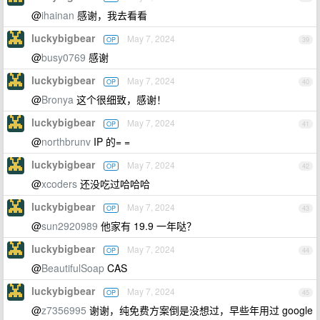
@
ihainan
感谢，我去看看
luckybigbear
May 7, 2024
OP
39
@
busy0769
感谢
luckybigbear
May 7, 2024
OP
40
@
Bronya
这个很细致，感谢！
luckybigbear
May 7, 2024
OP
41
@
northbrunv
IP 的= =
luckybigbear
May 7, 2024
OP
42
@
xcoders
还没吃过哈哈哈
luckybigbear
May 7, 2024
OP
43
@
sun2920989
他家有 19.9 一年哒？
luckybigbear
May 7, 2024
OP
44
@
BeautifulSoap
CAS
luckybigbear
May 7, 2024
OP
45
@
z7356995
谢谢，纯免费方案倒是没想过，早些年用过 google