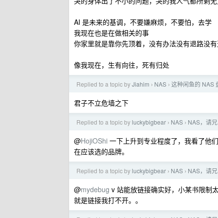
哭的身体出了不小的问题，哭的我人气都所剩无
AI 是未来的基调，不要嫌麻烦，不要怕，去学
我现在也是在做相关的事
你家里就是靠你先顶着，没有办法没有退路没有
像我现在，生有向往，死有归处
Replied to a topic by
Jiahim
NAS
这种闲鱼的 NAS
›
›
君子不立危墙之下
Replied to a topic by
luckybigbear
NAS
NAS，请
›
›
@
HojiOShi
一下上升到专业程度了，我看了他们
在应该选的品牌。
Replied to a topic by
luckybigbear
NAS
NAS，请
›
›
@
mydebug
v 站能放链接确实好，小某书限制
就是链接我打不开。。