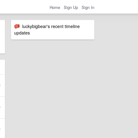
Home
Sign Up
Sign In
luckybigbear's recent timeline
updates