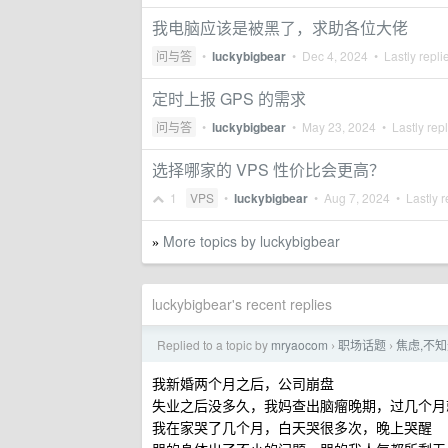
我电脑应该是被黑了，求助各位大佬
问与答
•
luckybigbear
•
Dec 4, 2024
• Lastly repli
定时上报 GPS 的需求
问与答
•
luckybigbear
•
May 23, 2024
• Lastly rep
选择哪家的 VPS 性价比会更高？
1
VPS
•
luckybigbear
•
Aug 7, 2024
• Lastly r
More topics by luckybigbear
»
luckybigbear's recent replies
Replied to a topic by
mryaocom
职场话题
焦虑,不
›
›
我新婚两个月之后，公司崩盘
失业之后没多久，我妈查出脑瘤晚期，过几个月
我在家哭了几个月，白天哭很多次，晚上哭醒