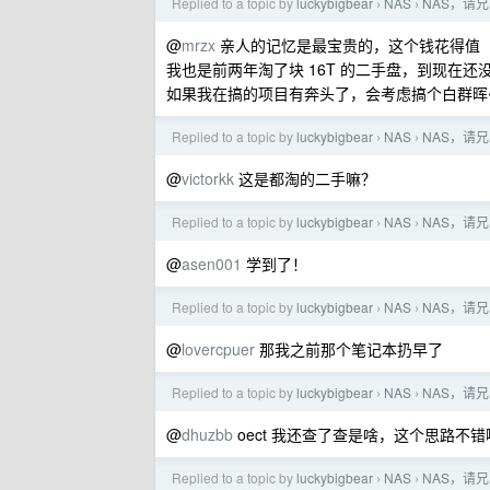
Replied to a topic by
luckybigbear
NAS
NAS，请
›
›
@
mrzx
亲人的记忆是最宝贵的，这个钱花得值
我也是前两年淘了块 16T 的二手盘，到现在还没
如果我在搞的项目有奔头了，会考虑搞个白群晖
Replied to a topic by
luckybigbear
NAS
NAS，请
›
›
@
victorkk
这是都淘的二手嘛？
Replied to a topic by
luckybigbear
NAS
NAS，请
›
›
@
asen001
学到了！
Replied to a topic by
luckybigbear
NAS
NAS，请
›
›
@
lovercpuer
那我之前那个笔记本扔早了
Replied to a topic by
luckybigbear
NAS
NAS，请
›
›
@
dhuzbb
oect 我还查了查是啥，这个思路不错
Replied to a topic by
luckybigbear
NAS
NAS，请
›
›