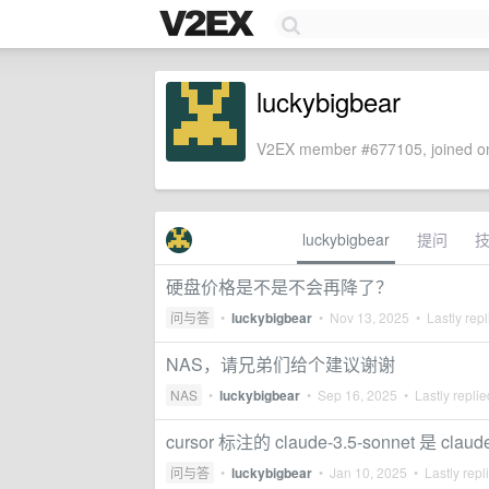
luckybigbear
V2EX member #677105, joined on
luckybigbear
提问
硬盘价格是不是不会再降了？
问与答
•
luckybigbear
•
Nov 13, 2025
• Lastly rep
NAS，请兄弟们给个建议谢谢
NAS
•
luckybigbear
•
Sep 16, 2025
• Lastly repli
cursor 标注的 claude-3.5-sonnet 是 claud
问与答
•
luckybigbear
•
Jan 10, 2025
• Lastly repl