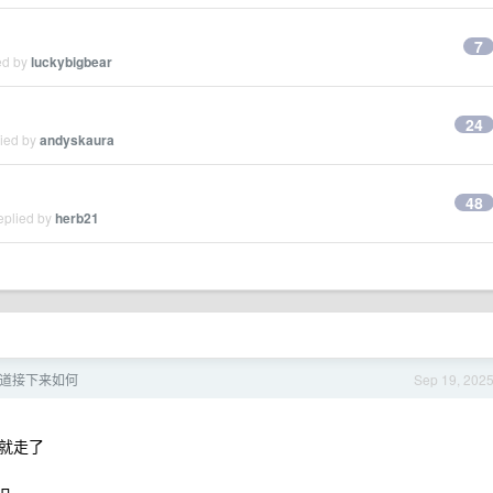
7
ed by
luckybigbear
24
lied by
andyskaura
48
eplied by
herb21
知道接下来如何
Sep 19, 202
就走了