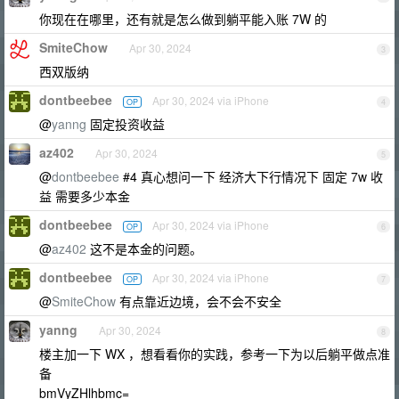
你现在在哪里，还有就是怎么做到躺平能入账 7W 的
SmiteChow
Apr 30, 2024
3
西双版纳
dontbeebee
Apr 30, 2024 via iPhone
OP
4
@
yanng
固定投资收益
az402
Apr 30, 2024
5
@
dontbeebee
#4 真心想问一下 经济大下行情况下 固定 7w 收
益 需要多少本金
dontbeebee
Apr 30, 2024 via iPhone
OP
6
@
az402
这不是本金的问题。
dontbeebee
Apr 30, 2024 via iPhone
OP
7
@
SmiteChow
有点靠近边境，会不会不安全
yanng
Apr 30, 2024
8
楼主加一下 WX ，想看看你的实践，参考一下为以后躺平做点准
备
bmVyZHlhbmc=