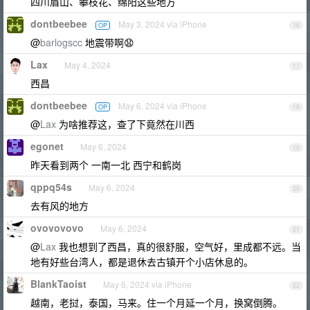
四川眉山、攀枝花、绵阳这些地方
dontbeebee
May 3, 2024 via iPhone
OP
16
@
barlogscc
地震带啊😧
Lax
May 4, 2024
17
西昌
dontbeebee
May 6, 2024 via iPhone
OP
18
@
Lax
为啥推荐这，查了下竟然在川西
egonet
May 6, 2024
19
昨天看到两个 一南一北 西宁和鹤岗
qppq54s
May 6, 2024
20
去有风的地方
ovovovovo
May 6, 2024
21
@
Lax
我也想到了西昌，真的很舒服，空气好，里成都不远。当
地有好些台湾人，都是退休去古镇开个小店休息的。
BlankTaoist
May 6, 2024 via iPhone
22
越南，老挝，泰国，马来。住一个月延一个月，换窝倒腾。