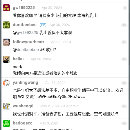
gw1992225
Apr 30, 2024
9
看你喜欢哪里 消费多少 热门的大理 靠海的乳山
dontbeebee
Apr 30, 2024
OP
10
@
gw1992225
乳山貌似不太靠谱
followyourheart
Apr 30, 2024
11
@
dontbeebee
#6 收租？
haiku
Apr 30, 2024
12
mark
我倾向南方靠近江或者海边的小城市
yanlingwang
Apr 30, 2024
13
也是年纪大了想法差不多，自由职业半躺平中可以交流 。欢迎
加 WX 交流：eWFubGluZy0td2FuZw==
wusheng0
May 2, 2024 via Android
14
我也计划躺平，准备去弥勒，主要是房租低，空气可能好点
barlogscc
May 3, 2024
15