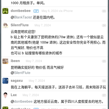
1000 月租房子。单间。
dontbeebee
May 6, 2024 via iPhone
OP
23
@
BlankTaoist
还是在国内吧。
SilentFlute
May 7, 2024
24
云南昆明欢迎您!
b 站上有个夫妻到了昆明退休的(70w 退休), 还有一个貌似是云
南的其他城市(他是 100w 退休), 这边安全性你完全不用担心, 而
且气候好, 物价也不高
也可以 b 站搜搜有哪些退休的城市
ibeen
May 7, 2024
25
昆明确实挺好的 物价低 而且气候好
@
SilentFlute
sagaxu
May 7, 2024
26
我在上海躺平，每天接送孩子，送孩子去补习班，周末陪孩子玩
Lax
May 7, 2024
27
@
dontbeebee
这地方接近云南，属于四川人度假爱去的地方。