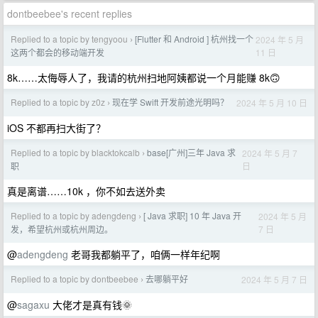
dontbeebee's recent replies
Replied to a topic by tengyoou
[Flutter 和 Android ] 杭州找一个
2024 年 5 月
›
11 日
这两个都会的移动端开发
8k……太侮辱人了，我请的杭州扫地阿姨都说一个月能赚 8k🙃
Replied to a topic by z0z
现在学 Swift 开发前途光明吗？
2024 年 5 月 10 日
›
iOS 不都再扫大街了？
Replied to a topic by blacktokcalb
base[广州]三年 Java 求
2024 年 5 月 7
›
日
职
真是离谱……10k ，你不如去送外卖
Replied to a topic by adengdeng
[ Java 求职] 10 年 Java 开
2024 年 5 月
›
7 日
发，希望杭州或杭州周边。
@
adengdeng
老哥我都躺平了，咱俩一样年纪啊
Replied to a topic by dontbeebee
去哪躺平好
2024 年 5 月 7 日
›
@
sagaxu
大佬才是真有钱🌞