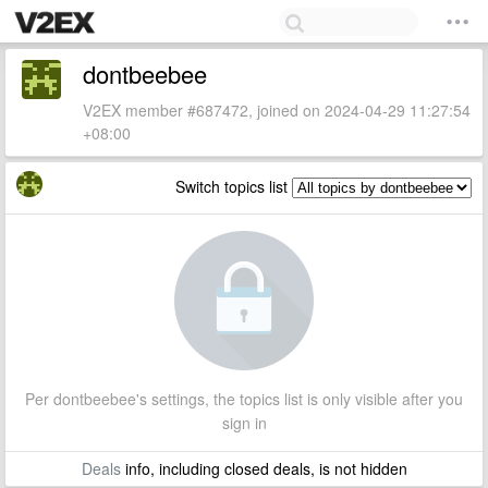
dontbeebee
V2EX member #687472, joined on 2024-04-29 11:27:54
+08:00
Switch topics list
Per dontbeebee's settings, the topics list is only visible after you
sign in
Deals
info, including closed deals, is not hidden