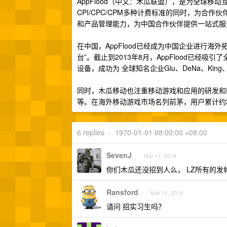
AppFlood（中文：木瓜联盟），是为全球
CPI/CPC/CPM多种计费标准的同时，为合
和产品管理能力，为中国合作伙伴提供一站式服
在中国，AppFlood已经成为中国企业进行海
台”。截止到2013年8月，AppFlood已经吸
设备，成功为 全球知名企业Glu、DeNa、King
同时，木瓜移动也注重移动游戏和应用的研发和孵化。由木瓜
等。在海外移动游戏市场名列前茅，用户累计约2
6 replies
•
1970-01-01 08:00:00 +08:00
SevenJ
Mar 11, 2014
你们木瓜还没招到人么， LZ所有的发
Ransford
Mar 11, 2014
请问 招实习生吗？