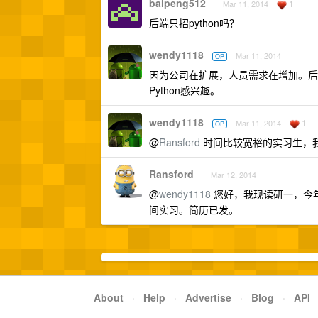
baipeng512
1
Mar 11, 2014
后端只招python吗？
wendy1118
Mar 11, 2014
OP
因为公司在扩展，人员需求在增加。后端
Python感兴趣。
wendy1118
1
Mar 11, 2014
OP
@
Ransford
时间比较宽裕的实习生，
Ransford
Mar 12, 2014
@
wendy1118
您好，我现读研一，今
间实习。简历已发。
About
·
Help
·
Advertise
·
Blog
·
API