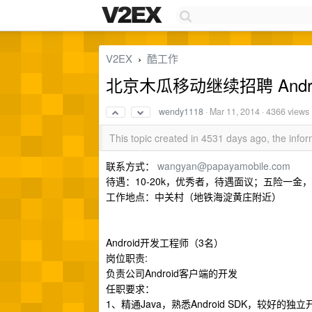
V2EX
酷工作
›
北京木瓜移动继续招聘 Andri
wendy1118
·
Mar 11, 2014
· 4366 views
This topic created in 4531 days ago, the inf
联系方式：
wangyan@papayamobile.com
待遇：10-20k，优秀者，待遇面议；五险一
工作地点：中关村（地铁海淀黄庄附近）
Android开发工程师（3名）
岗位职责:
负责公司Android客户端的开发
任职要求：
1、精通Java，熟悉Android SDK，较好