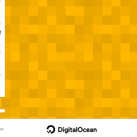
3
4
对
5
6
ge