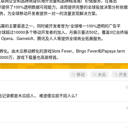
移动互联网企业和品牌商提供海外流量和品牌精准推广价值服务，在推出
作伙伴提供了100%透明数据可视能力，进而提供完整的全球投放决策分析依据
务，为全球移动开发者提供一对一的流量变现解决方案。
外拓展的主要渠道之一，同时被开发者誉为“全球唯一100%透明的广告平
引了全球超过10000多个移动开发者的加入，月展示量达50亿，覆盖3亿台终端
、Opera、Gameloft、腾讯及人人等提供全球商业拓展服务。
移动孵化的游戏Slots Fever，Bingo Fever和Papaya farm
000万，游戏下载量也高居榜首。
移动
木瓜
开发
帖记录都是木瓜招人， 难道倭瓜就不招人么？