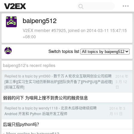
baipeng512
V2EX member #57925, joined on 2014-03-11 15:47:15
+08:00
Switch topics list
baipeng512's recent replies
Replied to a topic by ymt360
数千万 A 轮农业互联网创业公司招聘
2014 年
›
3 月 12
[第三季][实习生实习经历新鲜出炉][团队快齐备了][PHP][UI][产品经理]
日
[前端工程师]
弱弱的问下 为啥网上搜不到贵公司的融资信息
Replied to a topic by wendy1118
北京木瓜移动继续招聘
2014 年 3
›
月 11 日
Andriod 开发和 Python 后端开发工程师
后端只招python吗？
More replies by baipeng512