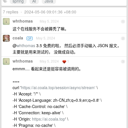
spring
AI
Java
7 replies
•
2024-05-06 09:01:36 +08:00
whthomas
May 5, 2024
1
这个在线服务不会被薅秃了嘛。
coala
May 5, 2024
OP
2
@
whthomas
3.5 免费的啦， 然后必须手动输入 JSON 报文，
主要就是用来测试的， 没做成自动。
whthomas
May 5, 2024
1
3
emmm.... 看起来还是挺容易被调用的。
===
curl '
https://ai.coala.top/session/async/stream'
\
-H 'Accept: */*' \
-H 'Accept-Language: zh-CN,zh;q=0.9,en;q=0.8' \
-H 'Cache-Control: no-cache' \
-H 'Connection: keep-alive' \
-H 'Origin:
https://ai.coala.top
' \
-H 'Pragma: no-cache' \