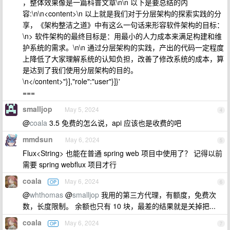
，整体效果像是一篇科普文章\n\n 以下是要总结的内
容:\n\n<content>\n 以上就是我们对于分层架构的探索实践的分
享，《架构整洁之道》中有这么一句话来形容软件架构的目标：
\n> 软件架构的最终目标是：用最小的人力成本来满足构建和维
护系统的需求。\n\n 通过分层架构的实践，产出的代码一定程度
上降低了大家理解系统的认知负担，改善了修改系统的成本，算
是达到了我们使用分层架构的目的。
\n</content>"}],"role":"user"}]}'
===
smalljop
May 5, 2024
4
@
coala
3.5 免费的怎么说，api 应该也是收费的吧
mmdsun
May 6, 2024
5
Flux<String> 也能在普通 spring web 项目中使用了？ 记得以前
需要 spring webflux 项目才行
coala
May 6, 2024
OP
6
@
whthomas
@
smalljop
我用的第三方代理，有额度，免费次
数，长度限制。 余额也只有 10 块，最差的结果就是关掉把...
coala
May 6, 2024
OP
7