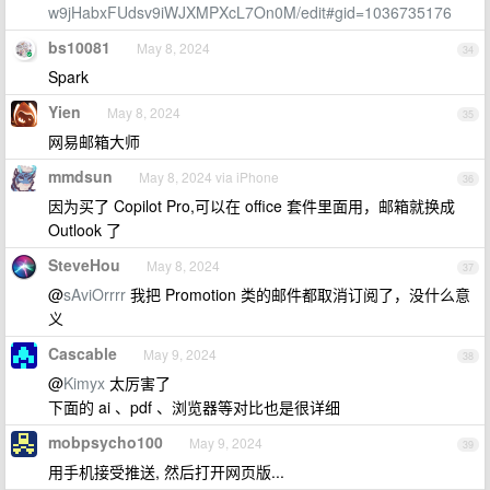
w9jHabxFUdsv9iWJXMPXcL7On0M/edit#gid=1036735176
bs10081
May 8, 2024
34
Spark
Yien
May 8, 2024
35
网易邮箱大师
mmdsun
May 8, 2024 via iPhone
36
因为买了 Copilot Pro,可以在 office 套件里面用，邮箱就换成
Outlook 了
SteveHou
May 8, 2024
37
@
sAviOrrrr
我把 Promotion 类的邮件都取消订阅了，没什么意
义
Cascable
May 9, 2024
38
@
Kimyx
太厉害了
下面的 ai 、pdf 、浏览器等对比也是很详细
mobpsycho100
May 9, 2024
39
用手机接受推送, 然后打开网页版...