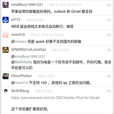
smallboy19991231
May 8, 2024 via iPhone
16
苹果自带的邮箱挺好用的。outlook 和 Gmail 都支持
al772
May 8, 2024
17
WEB 版会把纯文本格式自动断行，难受
river010
May 8, 2024 via iPhone
18
@
meisen
但是 spark 好像不支持国内的邮箱
2P99RQ7o4Lds0GaI
May 8, 2024
19
@
smallboy19991231
@
BwNVlwSq
我的为啥是一个叹号收不到邮件，开的代理。很多
年前是可以的
OrionParker
May 8, 2024
20
@
river010
不支持 163 ，其他的 qq 之类的没问题。
ShiftWang
May 8, 2024
21
https://jasonsavard.com/zh-CN/Checker-Plus-for-Gmail
这个浏览器扩展很好用。