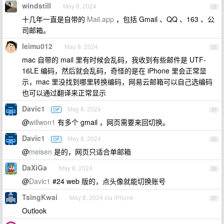
windstill
May 8, 2024
22
十几年一直是自带的
Mail.app
，包括 Gmail 、QQ 、163 、公
司邮箱。
leimu012
May 8, 2024
23
mac 自带的 mail 里有时候会乱码，我收到有些邮件是 UTF-
16LE 编码，然后就会乱码，奇怪的是在 iPhone 里会正常显
示，mac 里没找到哪里转换编码，网易云邮箱可以自己选编码
也可以通过翻译来正常显示
Davic1
May 8, 2024
OP
24
@
willwon1
有多个 gmail ，网页需要来回切换。
Davic1
May 8, 2024
OP
25
@
meisen
是的，网页只适合单邮箱
DaXiGa
May 8, 2024
26
@
Davic1
#24 web 版的，点头像就能切换账号
TsingKwai
May 8, 2024 via iPhone
27
Outlook