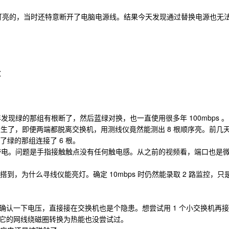
板灯亮的，当时还特意断开了电脑电源线。结果今天发现通过替换电源也无
致
年发现绿的那组有根断了，然后蓝绿对换，也一直使用很多年 100mbps 。
情发生了，即便两端都脱离交换机，用测线仪竟然能测出 8 根顺序亮。前几
了绿的那组连接了 6 根。
点全带电。问题是手指接触触点没有任何触电感。从之前的视频看，端口也是
到，为什么寻线仪能亮灯。确定 10mbps 时仍然能录取 2 路监控，只
确认一下电压，直接接在交换机也是个隐患。想尝试用 1 个小交换机再接
它的网线绕磁圈转换为热能也没尝试过。