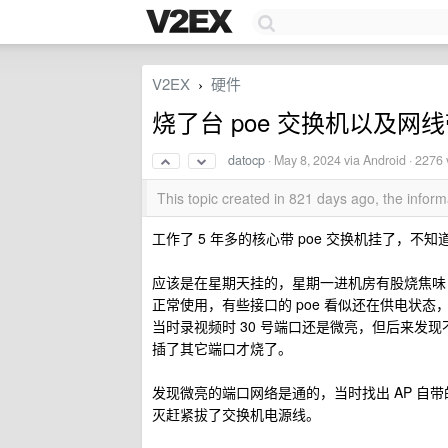
V2EX
硬件
›
烧了台 poe 交换机以及网
datocp
·
May 8, 2024
via Android · 2276
This topic created in 821 days ago, the info
工作了 5 年多的核心带 poe 交换机挂了，
应该是在星期天挂的，星期一进机房有股烧焦味
正常使用，有些接口的 poe 看似还在供电状
当时录视频时 30 号端口还是微亮，但后来发
插了其它端口才烧了。
发现微亮的端口网络是通的，当时找出 AP 自带的
灭赶紧拔了交换机电源线。