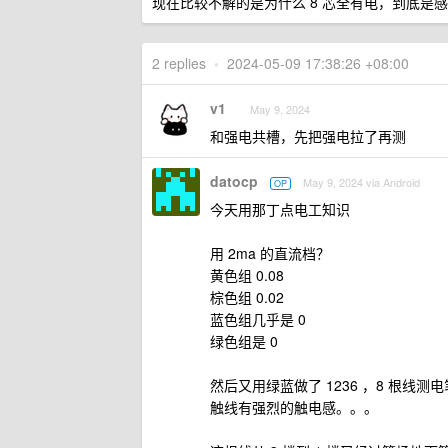
现在比较不解的是为什么 8 芯全有电，到底是
2 replies
•
2024-05-09 17:38:26 +08:00
v1
May 9, 2024
和强电共槽，先把强电拉了再测
datocp
May 9, 2024 via Android
OP
今天用那丁点电工知识
用 2ma 的直流档？
黄色组 0.08
棕色组 0.02
蓝色组几乎是 0
绿色组是 0
然后又用绿蓝做了 1236 ，8 根
触线有强烈的触电感。。。