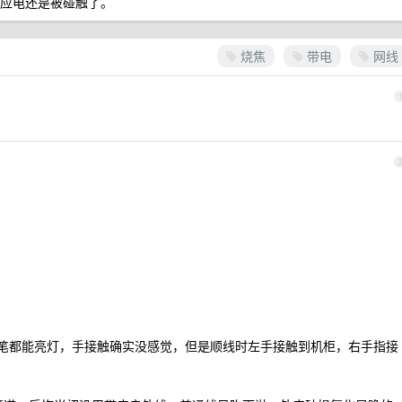
感应电还是被碰触了。
烧焦
带电
网线
线测电笔都能亮灯，手接触确实没感觉，但是顺线时左手接触到机柜，右手指接