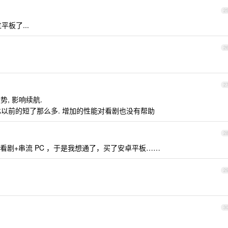
2
平板了...
2
2
势, 影响续航.
 续航比以前的短了那么多. 增加的性能对看剧也没有帮助
2
用来看剧+串流 PC ，于是我想通了，买了安卓平板……
2
3