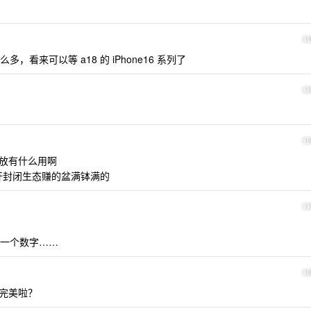
1
，看来可以等 a18 的 iPhone16 系列了
1
1
不开放有什么用啊
开封闭生态赚的盆满钵满的
1
一个数字……
1
性能完美啦？