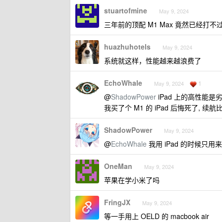
stuartofmine
May 9, 2024
三年前的顶配 M1 Max 竟然已经打不过
huazhuhotels
May 9, 2024
系统就这样，性能越来越浪费了
EchoWhale
1
May 9, 2024
@
ShadowPower
iPad 上的高性能是劣
我买了个 M1 的 iPad 后悔死了,
ShadowPower
May 9, 2024
@
EchoWhale
我用 iPad 的时候只
OneMan
May 9, 2024
苹果在学小米了吗
FringJX
May 9, 2024
等一手用上 OELD 的 macbook air