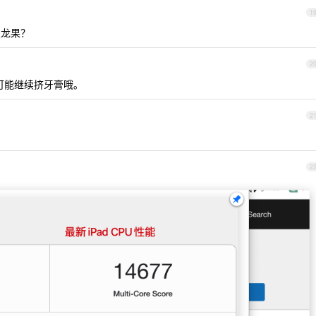
1
火龙果？
2
很可能继续挤牙膏哦。
2
2