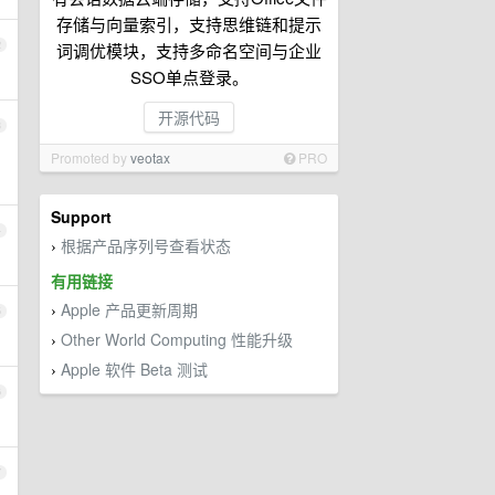
存储与向量索引，支持思维链和提示
2
词调优模块，支持多命名空间与企业
SSO单点登录。
开源代码
3
Promoted by
veotax
PRO
Support
4
根据产品序列号查看状态
›
有用链接
Apple 产品更新周期
›
5
Other World Computing 性能升级
›
Apple 软件 Beta 测试
›
6
7