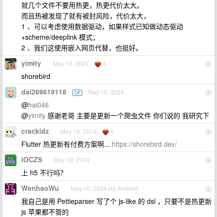
就几个文件不要用热更，热更代价太大。
而且热被发现了就有被封风险，代价太大，
1 、可以考虑使用数据驱动，如果样式已知做动态驱动
+scheme/deeplink 模式；
2 、我们这使用嵌入网页代替，也挺好。
yimity
May 10, 2024
1
2
shorebird
dai269619118
May 10, 2024
OP
3
@
hai046
@
yimity
感谢老哥 主要是更新一个爬虫文件 你们说的 我研究下
crackidz
May 10, 2024
1
4
Flutter 热更新有付费方案啊...
https://shorebird.dev/
iOCZS
May 10, 2024
5
上 h5 不行吗？
WenhaoWu
May 10, 2024 via Android
6
我自己是用 Pettieparser 写了个 js-like 的 dsl ，只要不是热更新
js 苹果都不管的