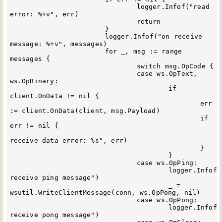
				logger.Infof("read 
error: %+v", err)

				return

			}

			logger.Infof("on receive 
message: %+v", messages)

			for _, msg := range 
messages {

				switch msg.OpCode {

				case ws.OpText, 
ws.OpBinary:

					if 
client.OnData != nil {

						err 
:= client.OnData(client, msg.Payload)

						if 
err != nil {

							logger.Infof("o
receive data error: %s", err)

						}

					}

				case ws.OpPing:

					logger.Infof("on 
receive ping message")

					_ = 
wsutil.WriteClientMessage(conn, ws.OpPong, nil)

				case ws.OpPong:

					logger.Infof("on 
receive pong message")
