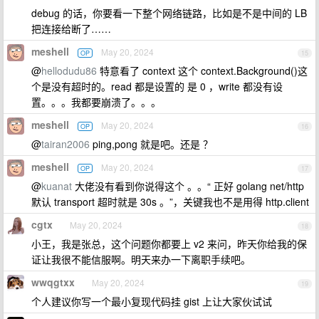
debug 的话，你要看一下整个网络链路，比如是不是中间的 LB
把连接给断了……
meshell
May 20, 2024
OP
15
@
hellodudu86
特意看了 context 这个 context.Background()这
个是没有超时的。read 都是设置的 是 0 ，write 都没有设
置。。。我都要崩溃了。。。
meshell
May 20, 2024
OP
16
@
tairan2006
ping,pong 就是吧。还是 ？
meshell
May 20, 2024
OP
17
@
kuanat
大佬没有看到你说得这个 。。“ 正好 golang net/http
默认 transport 超时就是 30s 。”，关键我也不是用得 http.client
cgtx
May 20, 2024
18
小王，我是张总，这个问题你都要上 v2 来问，昨天你给我的保
证让我很不能信服啊。明天来办一下离职手续吧。
wwqgtxx
May 20, 2024
19
个人建议你写一个最小复现代码挂 gist 上让大家伙试试