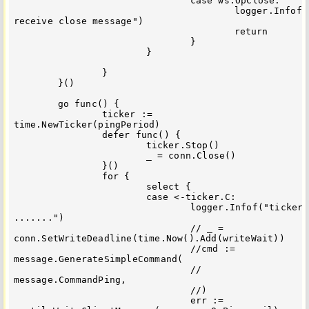
				case ws.OpClose:

					logger.Infof("on 
receive close message")

					return

				}

			}

		}

	}()

	go func() {

		ticker := 
time.NewTicker(pingPeriod)

		defer func() {

			ticker.Stop()

			_ = conn.Close()

		}()

		for {

			select {

			case <-ticker.C:

				logger.Infof("ticker 
.......")

				// _ = 
conn.SetWriteDeadline(time.Now().Add(writeWait))

				//cmd := 
message.GenerateSimpleCommand(

				//	
message.CommandPing,

				//)

				err := 