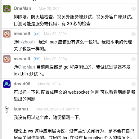
OneMan
May 20, 2024
3
排除法，防火墙检查，换另外服务端测试，换另外客户端测试。
目测可能是服务端代码，有 30 秒的检查
meshell
May 20, 2024
OP
4
@
hxzhouh1
我是 mac 应该没有这么一说吧。我把本地的代理
关了也是一样的。
meshell
May 20, 2024
OP
5
@
OneMan
目前两端都是 go 程序测试的，我试试浏览器不发
text,bin 测试下。
david98
May 20, 2024
6
可以抓一下包 配置成明文的 websocket 信道 可以看看到底是哪
里出的问题
kuanat
May 20, 2024 via Android
7
我没有用过这个库，随便猜测一下。
理论上 ws 这种应用层协议，没有主动关闭行为，是不会在自己
层面关闭连接的。底层的 tcp 在没有 keepalive 介入的情况下，