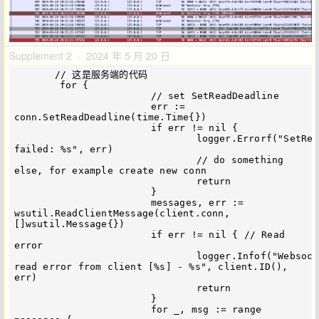
Supplement 2 · 2024 年 5 月 20 日
       // 这是服务端的代码

	for {

			// set SetReadDeadline

			err := 
conn.SetReadDeadline(time.Time{})

			if err != nil {

				logger.Errorf("SetReadDeadline 
failed: %s", err)

				// do something 
else, for example create new conn

				return

			}

			messages, err := 
wsutil.ReadClientMessage(client.conn, 
[]wsutil.Message{})

			if err != nil { // Read 
error

				logger.Infof("Websocket 
read error from client [%s] - %s", client.ID(), 
err)

				return

			}

			for _, msg := range 