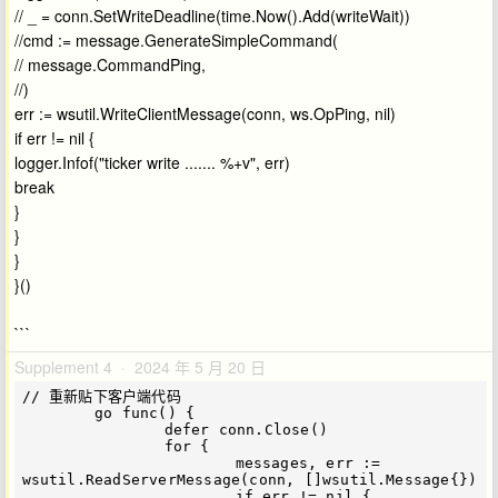
// _ = conn.SetWriteDeadline(time.Now().Add(writeWait))
//cmd := message.GenerateSimpleCommand(
// message.CommandPing,
//)
err := wsutil.WriteClientMessage(conn, ws.OpPing, nil)
if err != nil {
logger.Infof("ticker write ....... %+v", err)
break
}
}
}
}()
```
Supplement 4 · 2024 年 5 月 20 日
// 重新贴下客户端代码

        go func() {

		defer conn.Close()

		for {

			messages, err := 
wsutil.ReadServerMessage(conn, []wsutil.Message{})

			if err != nil {
