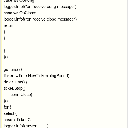
logger.Infof("on receive pong message")
case ws.OpClose:
logger.Infof("on receive close message")
return
}
}
}
}()
go func() {
ticker := time.NewTicker(pingPeriod)
defer func() {
ticker.Stop()
_ = conn.Close()
}()
for {
select {
case <-ticker.C:
logger.Infof("ticker .......")