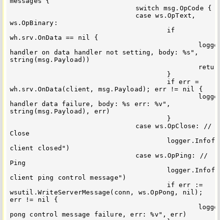
messages {

				switch msg.OpCode {

				case ws.OpText, 
ws.OpBinary:

					if 
wh.srv.OnData == nil {

						logger.Errorf("websocket 
handler on data handler not setting, body: %s", 
string(msg.Payload))

						return

					}

					if err = 
wh.srv.OnData(client, msg.Payload); err != nil {

						logger.Errorf("websocket 
handler data failure, body: %s err: %v", 
string(msg.Payload), err)

					}

				case ws.OpClose: // 
Close

					logger.Infof("receive 
client closed")

				case ws.OpPing: // 
Ping

					logger.Infof("receive 
client ping control message")

					if err := 
wsutil.WriteServerMessage(conn, ws.OpPong, nil); 
err != nil {

						logger.Errorf("send 
pong control message failure, err: %v", err)
