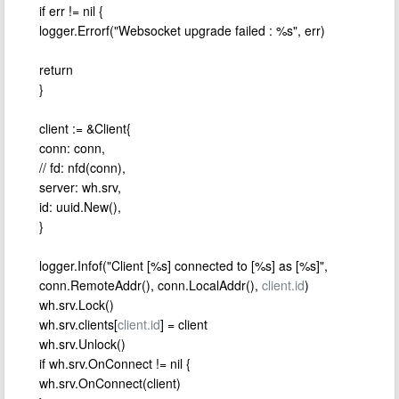
if err != nil {
logger.Errorf("Websocket upgrade failed : %s", err)
return
}
client := &Client{
conn: conn,
// fd: nfd(conn),
server: wh.srv,
id: uuid.New(),
}
logger.Infof("Client [%s] connected to [%s] as [%s]",
conn.RemoteAddr(), conn.LocalAddr(),
client.id
)
wh.srv.Lock()
wh.srv.clients[
client.id
] = client
wh.srv.Unlock()
if wh.srv.OnConnect != nil {
wh.srv.OnConnect(client)