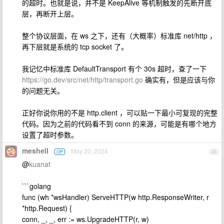
的超时。也就是说，并不是 KeepAlive 等机制触发的先断开底
层，再断开上层。
整个协议层面，在 ws 之下，还有（大概率）标准库 net/http ，
再下层就是系统的 tcp socket 了。
我记忆中标准库 DefaultTransport 有个 30s 超时，查了一下
https://go.dev/src/net/http/transport.go
确实有，但是应该与你
的问题无关。
正好你说你用的不是 http.client ，可以贴一下最小可复现的完整
代码。因为之前的代码看不到 conn 的来源，可能是有哪个地方
设置了超时参数。
meshell
May 20, 2024
OP
24
@
kuanat
```golang
func (wh *wsHandler) ServeHTTP(w http.ResponseWriter, r
*http.Request) {
conn, _, _, err := ws.UpgradeHTTP(r, w)