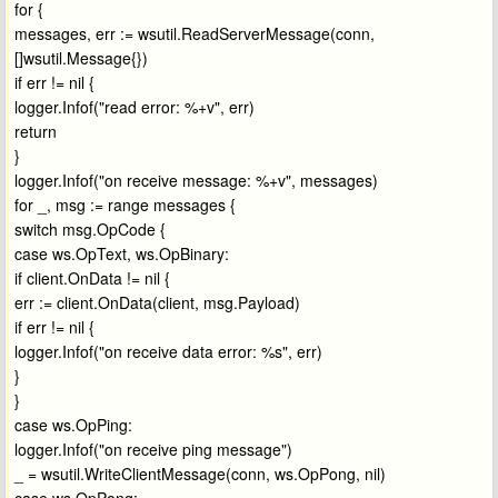
for {
messages, err := wsutil.ReadServerMessage(conn,
[]wsutil.Message{})
if err != nil {
logger.Infof("read error: %+v", err)
return
}
logger.Infof("on receive message: %+v", messages)
for _, msg := range messages {
switch msg.OpCode {
case ws.OpText, ws.OpBinary:
if client.OnData != nil {
err := client.OnData(client, msg.Payload)
if err != nil {
logger.Infof("on receive data error: %s", err)
}
}
case ws.OpPing:
logger.Infof("on receive ping message")
_ = wsutil.WriteClientMessage(conn, ws.OpPong, nil)
case ws.OpPong: