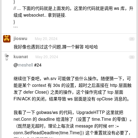
}
// ... 下面的代码就是上面发的。这里的代码就是调用 ws 库，升
级成 websocket.. 拿到链接.
}
```
jioswu
May 20, 2024
25
我好像也遇到过这个问题,蹲一个解答 哈哈哈
kuanat
May 20, 2024
26
@
meshell
#24
继续往下查吧，wh.srv 可能做了些什么操作。随便猜一下，可
能是某个 context 有 30s 的设置，超时之后直接在 http 层面触
发了 defer Close() 之类的操作，这个操作完成了 tcp 层面
FIN/ACK 的关闭，结果导致 ws 层面是没有 opClose 消息的。
我看了一下 gobwas/ws 的代码，UpgradeHTTP 这里就把
net.Conn 的 deadline 给清除了（设置了 time.Time 的零值）。
（既然是无超时，理论上每次读 message 的时候 err :=
conn.SetReadDeadline(time.Time{}) 这个重置就没有必要了，