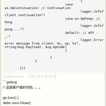
					}

				case 
ws.OpContinuation: // Continuation

					logger.Infof("receive 
client continuation")

				case ws.OpPong: // 
Pong

					logger.Infof("receive 
pong....")

				default: // WTF -
_-!

					logger.Errorf("receive 
error message from client: %s, op: %v", 
string(msg.Payload), msg.OpCode)

				}

			}

		}

Supplement 3 · 2024 年 5 月 20 日
```golang
// 这是客户端的代码。。。
go func() {
defer conn.Close()