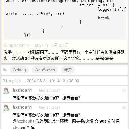
wsutil.WriteClientMessage(conn, ws.OpPing, nil)

				if err != nil {

					logger.Infof("ticker 
write  ....... %+v", err)

					break

				}

			}

		}

Supplement 5 · 2024 年 5 月 20 日
我靠。。。。找到原因了。。。代码里面有一个定时任务检测链接距
离上次活动 30 秒没有更新就断开这个链接。。。。😂😂😂😂
Golang
WebSocket
断开
31 replies
•
2024-05-21 10:14:13 +08:00
hxzhouh1
May 20, 2024
1
有没有可能是防火墙干的？ 抓包看看？
hxzhouh1
May 20, 2024
2
有没有可能是防火墙干的？ 抓包看看？
@
hxzhouh1
我遇到过某个环境，网关/防火墙 会 90s 定时把
stream 断掉