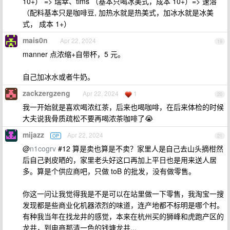
10+） => 瑞幸、tims （基本只喝冰美式，成本 10+）=> 速溶
（配料基本只是咖啡豆, 加热水就是热美式，加冰水就是冰美
式， 成本 1+）
mais0n
Apr 22, 2024
19
manner 点浓缩+自带杯，5 元。
自己加冰水或者牛奶。
zackzergzeng
Apr 22, 2024
1
20
我一开始就是喜欢喝浓红茶，后来也喝咖啡，在后来体检的时候
大夫说我骨质疏松不要再喝浓茶咖啡了😭
mijazz
Apr 22, 2024
OP
21
@
n1cogrv
#12 算是卖也算是不卖？家里人是自己去山头摘柑然
后自己剥皮晒的，家里老头好这口再加上平日也是用来送人居
多。算是个供应商吧，只做 toB 的批发，没有做零售。
你这一问让我觉得我是不是可以在站里做一下零售，我淘宝一搜
发现都是些商业化机器浓烈的味道，连产地都不标明是哪个村。
有种我当年在找龙井的感觉，本来在杭州买的狮峰和虎跑产区的
龙井，到电商那清一色的钱塘龙井...