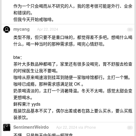
作为一个只会喝而从不研究的人，我的思考很可能是外行、业余
和错误的。
但我今天开始戒咖啡。
mycang
Apr 22, 2024
50
类型不限，但只要不是重口味的，都觉得差不多吧。想喝什么喝
什么，喝一种当时的那种需求感，喝完心情舒坦。
btw：
茶叶大多数品种都喝了，家里还有很多没喝完，胃不舒服去检查
的时候医生让我不要喝。
咖啡从原来喝速溶到挂耳到随便一家咖啡馆都行。主打一个懒。
咖啡已成瘾，那种需求感满足就 OK 。
奶茶喝清淡的，主打一个消暑降温。冬天不太喝，感觉太甜会变
更想喝水。
鲜榨果汁 yyds
瓶装饮品基本不买了，偶尔出差或者在路上要么买水，要么买瓶
装茶饮。
SentimentWeirdo
Apr 22, 2024 via iPhone
51
不懂，只是每天中午喝一杯瑞幸