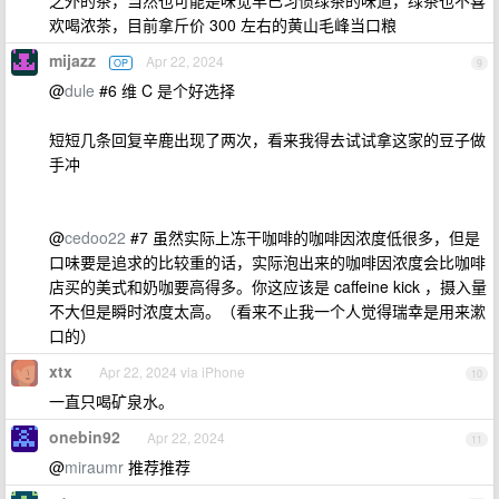
之外的茶，当然也可能是味觉早已习惯绿茶的味道，绿茶也不喜
欢喝浓茶，目前拿斤价 300 左右的黄山毛峰当口粮
mijazz
Apr 22, 2024
OP
9
@
dule
#6 维 C 是个好选择
短短几条回复辛鹿出现了两次，看来我得去试试拿这家的豆子做
手冲
@
cedoo22
#7 虽然实际上冻干咖啡的咖啡因浓度低很多，但是
口味要是追求的比较重的话，实际泡出来的咖啡因浓度会比咖啡
店买的美式和奶咖要高得多。你这应该是 caffeine kick ，摄入量
不大但是瞬时浓度太高。（看来不止我一个人觉得瑞幸是用来漱
口的）
xtx
Apr 22, 2024 via iPhone
10
一直只喝矿泉水。
onebin92
Apr 22, 2024
11
@
miraumr
推荐推荐