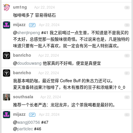
um1ng
Apr 22, 2024
58
咖啡喝多了 容易得结石
mijazz
Apr 22, 2024
OP
59
@
shenjinpeng
#41 我之前喝过一点生普，不知道是不是我买的
不太好，总感觉那一股酸味很奇怪。不过说来也是，凡是独特的
味道只要有一批人不喜欢，就一定会有另一批人特别喜欢。
banricho
Apr 22, 2024
60
@
doudouwang
他家真的不好喝，便宜是真便宜
banricho
Apr 22, 2024
61
我基本喝奶咖，最近觉得 Coffee Buff 的朱古力还可以。
夏天准备转战果汁咖啡了，有木有推荐的豆子和浓缩果汁 0_0
southsala
Apr 22, 2024
62
推荐一个长者严选：龙冠龙井，这个茶我喝着是最好的。
mijazz
Apr 22, 2024
OP
63
@
wangj00756
#47
@
particlec
#46