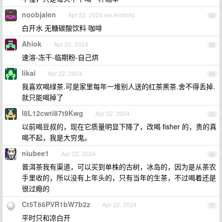
noobjalen
Apr 22, 2024 via Android
52
白开水 无糖碳酸饮料 咖啡
Ahiok
Apr 22, 2024
53
速溶-冻干-临期粉-自己烘
likai
Apr 22, 2024
54
我喜欢喝绿茶.可是家里每年一堆别人送的红茶黑茶.舍不得丢掉.
就只能喝掉了
l8L12cwti87t9Kwg
Apr 22, 2024
55
以前喝豆叔的，现在它质量明显下降了，改喝 fisher 的，贵的真
喝不起，我是大穷鬼。
niubee1
Apr 22, 2024
56
普洱茶我有渠道，可以买到单株的古树，冰岛的，因为是从茶农
手里收的，所以没有上年头的，只有当年的生茶，不过喝着还是
很过瘾的
Ct5T66PVR1bW7b2z
Apr 22, 2024
57
平时只和凉白开