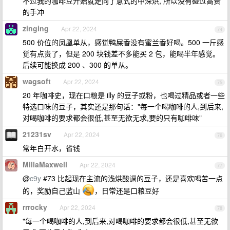
不过我的咖啡豆开始就走向了意式的中深烘, 所以没有碰过高贵
的手冲
zinging
Apr 22, 2024
74
500 价位的凤凰单从，感觉鸭屎香没有蜜兰香好喝。500 一斤感
觉有点贵了，但是 200 块钱差不多能买 2 包，能喝半年感觉。
后续可能换成 200 、300 的单从。
wagsoft
Apr 22, 2024
75
20 年咖啡史，现在口粮是 illy 的豆子或粉，也喝过精品或者一些
特选口味的豆子，其实还是那句话："每一个喝咖啡的人,到后来,
对喝咖啡的要求都会很低,甚至无欲无求,要的只有咖啡味"
21231sv
Apr 22, 2024
76
常年白开水，省钱
MillaMaxwell
Apr 22, 2024
77
@
c9y
#73 比起现在主流的浅烘酸调的豆子，还是喜欢喝苦一点
的，奖励自己蓝山
，日常还是口粮豆好
rrrocky
Apr 22, 2024
78
"每一个喝咖啡的人,到后来,对喝咖啡的要求都会很低,甚至无欲