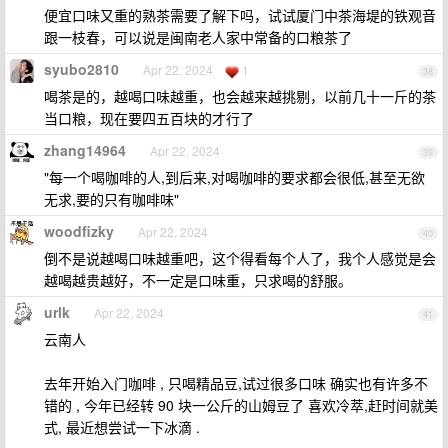
便宜口味又重的熟茶需要了解下吗，试试厦门中茶海堤的铁观音
跟一枝春，可以说是闽南老人家中常备的口粮茶了
syubo2810
Apr 22, 2024
1
38
喝茶是的，越喝口味越重，也会越来越挑剔，以前几十一斤的茶
当口粮，现在要四五百块的才行了
zhang14964
Apr 22, 2024
39
"每一个喝咖啡的人,到后来,对喝咖啡的要求都会很低,甚至无欲
无求,要的只有咖啡味"
woodfizky
Apr 22, 2024
40
倒不是说越喝口味越重吧，这个得看每个人了，我个人感觉是会
越喝越贵越好，不一定是口味重，只求喝的舒服。
urlk
Apr 22, 2024
41
云南人
去年开始入门咖啡 , 只喝精品豆,试过很多口味 确实也有许多不
错的 , 今年已经转 90 块一公斤的山姆豆了 喜欢冷萃,赶时间就美
式, 最近想尝试一下冰滴 .