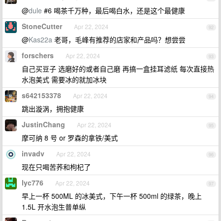
@
dule
#6 喝茶千万种，最后喝白水，还是这个最健康
StoneCutter
Apr 22, 2024
92
@
Kas22a
老哥，毛峰有推荐的店家和产品吗？想尝尝
forschers
Apr 22, 2024
93
自己买豆子 选磨好的或者自己磨 再搞一盒挂耳滤纸 每次直接热
水泡美式 需要冰的就加冰块
s642153378
Apr 22, 2024
94
跳出漩涡，拥抱健康
JustinChang
Apr 22, 2024
95
摩可纳 8 号 or 罗森的拿铁/美式
invadv
Apr 22, 2024
96
现在只喝苦荞和枸杞了
lyc776
Apr 22, 2024
97
早上一杯 500ML 的冰美式，下午一杯 500ml 的绿茶，晚上
1.5L 开水泡生普单纵