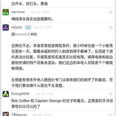
白开水、苏打水、黑咖
zw1one
Apr 22, 2024
28
喝纯净水其实也挺健康的。
mijazz
Apr 22, 2024
OP
29
@
cencoroll
#26
这倒也不必，本身家里就是做批发的，我小时候也是一个小板凳
在那坐一天，跟着亲戚和同村人剥皮剥得手都麻了。反而是下游
的卖法比较差，毕竟陈皮知名度其实比较有限，搞得电商和街边
那些所谓的特产店鱼龙混杂。我们这边的本地人买陈皮个个都挑
剔得很。
反倒是有很多外地人图低价专门过来收我们的剥坏了的废皮，至
于他们拿去做什么我也不太清楚。
living9696
Apr 22, 2024
30
Bob Coffee 和 Captain George 的豆子轮着买，这两家的手冲豆
算性价比可以的了
79lawyer
Apr 22, 2024
31