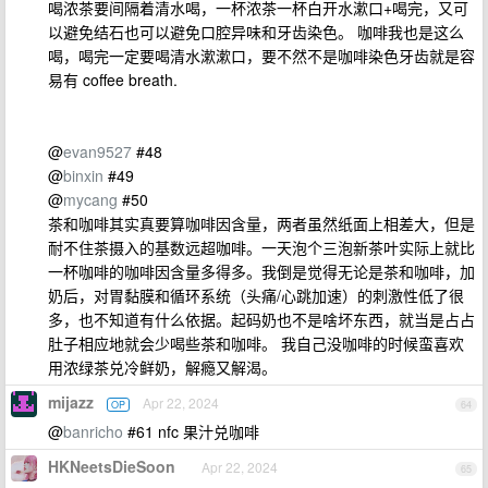
喝浓茶要间隔着清水喝，一杯浓茶一杯白开水漱口+喝完，又可
以避免结石也可以避免口腔异味和牙齿染色。 咖啡我也是这么
喝，喝完一定要喝清水漱漱口，要不然不是咖啡染色牙齿就是容
易有 coffee breath.
@
evan9527
#48
@
binxin
#49
@
mycang
#50
茶和咖啡其实真要算咖啡因含量，两者虽然纸面上相差大，但是
耐不住茶摄入的基数远超咖啡。一天泡个三泡新茶叶实际上就比
一杯咖啡的咖啡因含量多得多。我倒是觉得无论是茶和咖啡，加
奶后，对胃黏膜和循环系统（头痛/心跳加速）的刺激性低了很
多，也不知道有什么依据。起码奶也不是啥坏东西，就当是占占
肚子相应地就会少喝些茶和咖啡。 我自己没咖啡的时候蛮喜欢
用浓绿茶兑冷鲜奶，解瘾又解渴。
mijazz
Apr 22, 2024
OP
64
@
banricho
#61 nfc 果汁兑咖啡
HKNeetsDieSoon
Apr 22, 2024
65