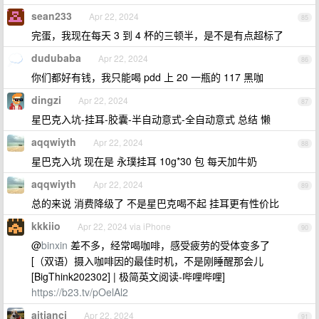
sean233
Apr 22, 2024
85
完蛋，我现在每天 3 到 4 杯的三顿半，是不是有点超标了
dudubaba
Apr 22, 2024
86
你们都好有钱，我只能喝 pdd 上 20 一瓶的 117 黑咖
dingzi
Apr 22, 2024
87
星巴克入坑-挂耳-胶囊-半自动意式-全自动意式 总结 懒
aqqwiyth
Apr 22, 2024
88
星巴克入坑 现在是 永璞挂耳 10g*30 包 每天加牛奶
aqqwiyth
Apr 22, 2024
89
总的来说 消费降级了 不是星巴克喝不起 挂耳更有性价比
kkkiio
Apr 22, 2024 via iPhone
90
@
binxin
差不多，经常喝咖啡，感受疲劳的受体变多了
[（双语）摄入咖啡因的最佳时机，不是刚睡醒那会儿
[BigThink202302] | 极简英文阅读-哔哩哔哩]
https://b23.tv/pOelAl2
aitianci
Apr 22, 2024
91