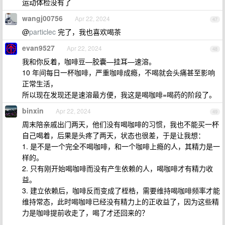
运动体检没有了
wangj00756
Apr 22, 2024
47
@
particlec
完了，我也喜欢喝茶
evan9527
Apr 22, 2024
48
我和你反着，咖啡豆—胶囊—挂耳—速溶。
10 年间每日一杯咖啡，严重咖啡成瘾，不喝就会头痛甚至影响
正常生活，
所以现在发现还是速溶最方便，我这是喝咖啡=喝药的阶段了。
binxin
Apr 22, 2024
49
周末陪亲戚出门两天，他们没有喝咖啡的习惯，我也不能买一杯
自己喝着，后果是头疼了两天，状态也很差，于是让我想：
1. 是不是一个完全不喝咖啡，和一个咖啡上瘾的人，其精力是一
样的。
2. 只有刚开始喝咖啡而没有产生依赖的人，喝咖啡才有精力收
益。
3. 建立依赖后，咖啡反而变成了桎梏，需要维持喝咖啡频率才能
维持常态，此时喝咖啡已经没有精力上的正收益了，因为这些精
力是咖啡提前收走了，喝了才还回来的？