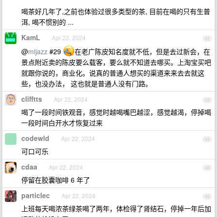
喝茶好几年了,之前也体验过很多类型的茶, 目前在喝的只有生普
洱, 喝不惯别的 ...
KamL
Apr 22, 2024
42
@
mijazz
#29
在老广陈皮知名度就不低，但是去过新会，在
景点附近卖的陈皮要么载客，要么就不知道去哪买。上淘宝买吧
就跟你说的，商业化。说真的普通人想买的渠道来来去去就这
些，也没办法， 这也就是普通人没有门路。
clifftts
Apr 22, 2024
43
喝了一段时间铁观音，感觉时越喝嘴巴越涩，感觉越渴，停掉喝
一段时间白开水才恢复过来
codewld
Apr 22, 2024
44
可口可乐
cdaa
Apr 22, 2024
45
停留在胶囊咖啡 6 年了
particlec
Apr 22, 2024
46
上班每天喝浓茶绿茶喝了两年，体检得了肾结石，停掉一年后加