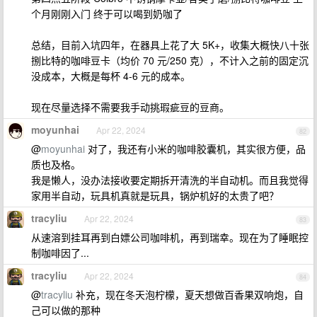
个月刚刚入门 终于可以喝到奶咖了
总结，目前入坑四年，在器具上花了大 5K+，收集大概快八十张
捌比特的咖啡豆卡（均价 70 元/250 克），不计入之前的固定沉
没成本，大概是每杯 4-6 元的成本。
现在尽量选择不需要我手动挑瑕疵豆的豆商。
moyunhai
Apr 22, 2024
82
@
moyunhai
对了，我还有小米的咖啡胶囊机，其实很方便，品
质也及格。
我是懒人，没办法接收要定期拆开清洗的半自动机。而且我觉得
家用半自动，玩具机真就是玩具，锅炉机好的太贵了吧？
tracyliu
Apr 22, 2024
83
从速溶到挂耳再到白嫖公司咖啡机，再到瑞幸。现在为了睡眠控
制咖啡因了...
tracyliu
Apr 22, 2024
84
@
tracyliu
补充，现在冬天泡柠檬，夏天想做百香果双响炮，自
己可以做的那种