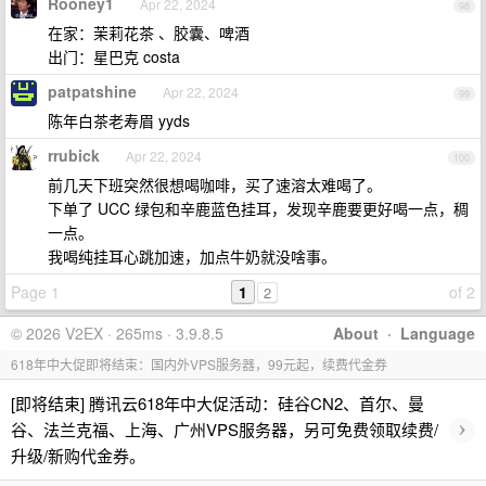
Rooney1
Apr 22, 2024
98
在家：茉莉花茶 、胶囊、啤酒
出门：星巴克 costa
patpatshine
Apr 22, 2024
99
陈年白茶老寿眉 yyds
rrubick
Apr 22, 2024
100
前几天下班突然很想喝咖啡，买了速溶太难喝了。
下单了 UCC 绿包和辛鹿蓝色挂耳，发现辛鹿要更好喝一点，稠
一点。
我喝纯挂耳心跳加速，加点牛奶就没啥事。
Page 1
1
of 2
2
© 2026 V2EX · 265ms · 3.9.8.5
About
·
Language
618年中大促即将结束：国内外VPS服务器，99元起，续费代金券
[即将结束] 腾讯云618年中大促活动：硅谷CN2、首尔、曼
›
谷、法兰克福、上海、广州VPS服务器，另可免费领取续费/
升级/新购代金券。