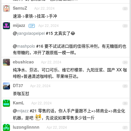
SantuZ
Apr 22, 2024
22
速溶->拿铁->挂耳->手冲
mijazz
Apr 22, 2024
OP
23
@
yangxiaopeipei
#15 太真实了😂
@
mashpolo
#16 要不试试进口版的佳得乐冲剂，有无糖版的也
有带糖的，冲开了跟原瓶一模一样。
ebushicao
Apr 22, 2024
24
纯净水、芬达、可口可乐、维它柠檬茶、九阳豆浆、国产 XX 咖
啡粉+普通滴滤咖啡机、苹果味芬达。
DT37
Apr 22, 2024
25
茶咖互怼
KamL
Apr 22, 2024
26
@
mijazz
#21 零售的话，你人手产量跟不上=>转商业=>商业化
机器，是吧
，先说说如果零售多少钱一斤
luzonglinnnn
Apr 22, 2024
27