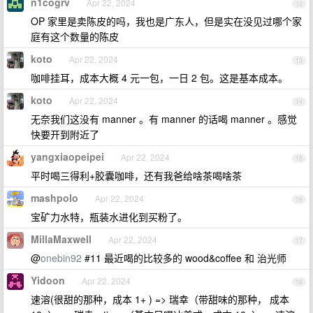
n1cogrv
Apr 22, 2024
12
OP 家里是卖陈皮的吗，我也是广东人，但是实在没见过哪个家
庭有这个数量的陈皮
koto
Apr 22, 2024
13
咖啡挂耳，成本大概 4 元一包，一日 2 包。这是基本成本。
koto
Apr 22, 2024
14
无奈我们这没有 manner 。有 manner 的话喝 manner 。感觉
快要开到附近了
yangxiaopeipei
Apr 22, 2024
15
平时喝三得利+胶囊咖啡，还有我爸给啥茶喝啥茶
mashpolo
Apr 22, 2024
16
宝矿力水特，瓶装水进化到买粉了。
MillaMaxwell
Apr 22, 2024
17
@
onebin92
#11 最近喝的比较多的 wood&coffee 和 治光师
Yidoon
Apr 22, 2024
18
速溶(很甜的那种，成本 1+ ) => 瑞幸（带甜味的那种， 成本