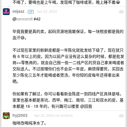
不喝了，要喝也是上午喝，发现喝了咖啡或茶，晚上睡不着😭
mijazz
Apr 22, 2024
OP
66
@
cencoroll
#42
毕竟我要是真的卖，起码货源地我敢保证，每一块柑皮都是我的
血汗😅。
不过现在家里的新鲜皮都是一年陈化就批发给下级了，现在就只
有 6 年以上的皮。因为以前产业没有这么复杂的时候，都是批发
商==零售商的，就会自己囤一些一二线产区的货自己拿来喝或者
交际送人。不过按理你们也不会买一年皮，麻烦得要死，买回去
至少陈化三五年才能喝或者煲汤，年份短的皮每年还得拿出来
晒。
你如果有了解过，你可以看看新会陈皮一到四线产区具体是啥，
家里也基本都是茶坑、西甲、梅江、南坦、三江和双水的皮，基
本都是 16 - 18 年的，有兴趣可以楼里 @回我
ltyj2003
Apr 22, 2024 via Android
67
咖啡改喝纯净水了。