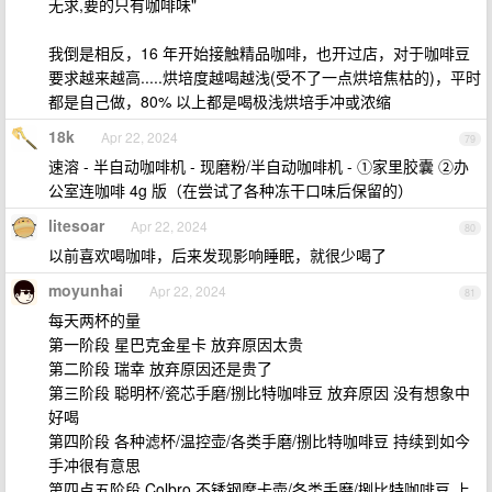
无求,要的只有咖啡味"
我倒是相反，16 年开始接触精品咖啡，也开过店，对于咖啡豆
要求越来越高.....烘培度越喝越浅(受不了一点烘培焦枯的)，平时
都是自己做，80% 以上都是喝极浅烘培手冲或浓缩
18k
Apr 22, 2024
79
速溶 - 半自动咖啡机 - 现磨粉/半自动咖啡机 - ①家里胶囊 ②办
公室连咖啡 4g 版（在尝试了各种冻干口味后保留的）
litesoar
Apr 22, 2024
80
以前喜欢喝咖啡，后来发现影响睡眠，就很少喝了
moyunhai
Apr 22, 2024
81
每天两杯的量
第一阶段 星巴克金星卡 放弃原因太贵
第二阶段 瑞幸 放弃原因还是贵了
第三阶段 聪明杯/瓷芯手磨/捌比特咖啡豆 放弃原因 没有想象中
好喝
第四阶段 各种滤杯/温控壶/各类手磨/捌比特咖啡豆 持续到如今
手冲很有意思
第四点五阶段 Colbro 不锈钢摩卡壶/各类手磨/捌比特咖啡豆 上