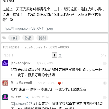
段了呢？
之前上一天班光买咖啡都得花个二三十，起码这回，泡陈皮和小青柑
普洱不费钱了。作为新会陈皮原产区附近的家庭，这应该算花式啃
老？😂
https://i.imgur.com/yBIXM7n.jpeg
口味
饮品
挑剔
133 replies
•
2024-05-22 17:58:03 +08:00
Page 1
1
of 2
2
jacksonj297
Apr 22, 2024
1
我都去武康路复兴中路精品咖啡店排队买咖啡比如 o.p.s.一杯
100 块了，很多好看的小姐姐
MillaMaxwell
Apr 22, 2024
1
2
咖啡 速溶 -- 瑞幸 -- 幸鹿入门 -- 固定的几家烘焙商
mijazz
Apr 22, 2024
OP
3
@
jacksonj297
#1 看来是进阶到了只喝季节限定的咖啡豆阶段
了，有些精品浅烘豆的风味和口感非常诱人。