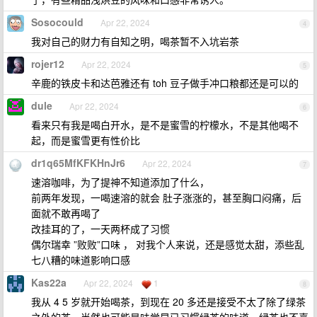
Sosocould
Apr 22, 2024
4
我对自己的财力有自知之明，喝茶暂不入坑岩茶
rojer12
Apr 22, 2024
5
辛鹿的铁皮卡和达芭雅还有 toh 豆子做手冲口粮都还是可以的
dule
Apr 22, 2024
6
看来只有我是喝白开水，是不是蜜雪的柠檬水，不是其他喝不
起，而是蜜雪更有性价比
dr1q65MfKFKHnJr6
Apr 22, 2024
7
速溶咖啡，为了提神不知道添加了什么，
前两年发现，一喝速溶的就会 肚子涨涨的，甚至胸口闷痛，后
面就不敢再喝了
改挂耳的了，一天两杯成了习惯
偶尔瑞幸 ”败败”口味 ， 对我个人来说，还是感觉太甜，添些乱
七八糟的味道影响口感
Kas22a
Apr 22, 2024
1
8
我从 4 5 岁就开始喝茶，到现在 20 多还是接受不太了除了绿茶