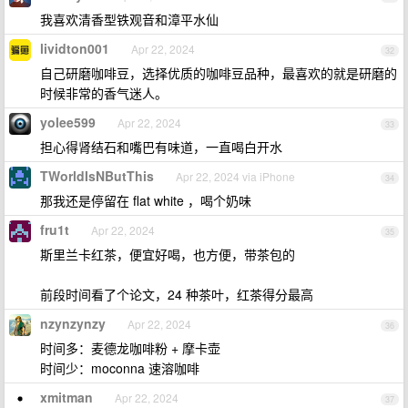
我喜欢清香型铁观音和漳平水仙
lividton001
Apr 22, 2024
32
自己研磨咖啡豆，选择优质的咖啡豆品种，最喜欢的就是研磨的
时候非常的香气迷人。
yolee599
Apr 22, 2024
33
担心得肾结石和嘴巴有味道，一直喝白开水
TWorldIsNButThis
Apr 22, 2024 via iPhone
34
那我还是停留在 flat white ，喝个奶味
fru1t
Apr 22, 2024
35
斯里兰卡红茶，便宜好喝，也方便，带茶包的
前段时间看了个论文，24 种茶叶，红茶得分最高
nzynzynzy
Apr 22, 2024
36
时间多：麦德龙咖啡粉 + 摩卡壶
时间少：moconna 速溶咖啡
xmitman
Apr 22, 2024
37