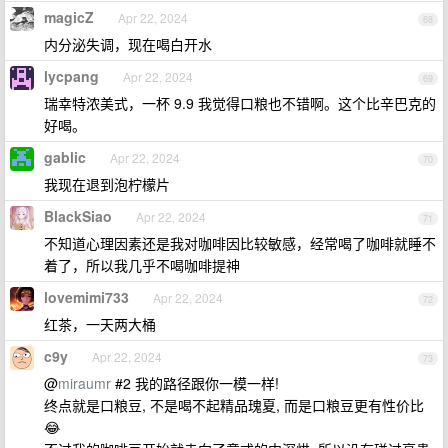
magicZ
Apr 22, 2024
68
内分泌失调，现在喝白开水
lycpang
Apr 22, 2024
69
瑞幸特浓美式，一杯 9.9 我觉得口粮也不错啊。这个比辛巴克的
好喝。
gablic
Apr 22, 2024
70
我现在退到泡柠檬片
BlackSiao
Apr 22, 2024
71
不知道心理因素还是我对咖啡因比较敏感，经常喝了咖啡就睡不
着了，所以我几乎不喝咖啡提神
lovemimi733
Apr 22, 2024
72
红茶，一天两大桶
c9y
Apr 22, 2024
73
@
miraumr
#2 我的路径跟你一模一样!
终点就是口粮豆, 不是喝不起精品瑰夏, 而是口粮豆更有性价比
😂