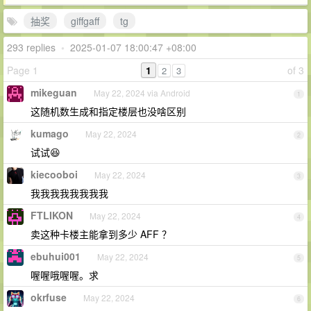
抽奖
giffgaff
tg
293 replies
•
2025-01-07 18:00:47 +08:00
Page 1
1
of 3
2
3
mikeguan
May 22, 2024 via Android
1
这随机数生成和指定楼层也没啥区别
kumago
May 22, 2024
2
试试😆
kiecooboi
May 22, 2024
3
我我我我我我我我
FTLIKON
May 22, 2024
4
卖这种卡楼主能拿到多少 AFF ？
ebuhui001
May 22, 2024
5
喔喔哦喔喔。求
okrfuse
May 22, 2024
6