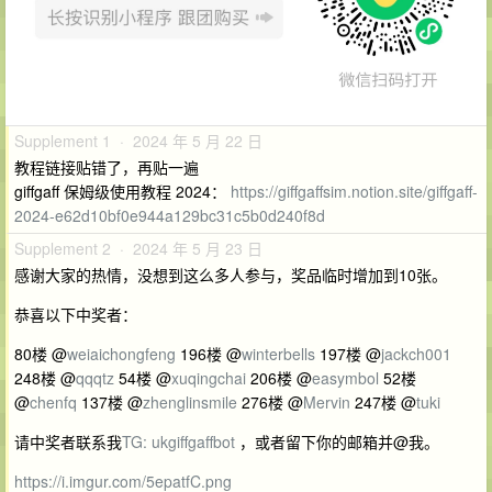
Supplement 1 · 2024 年 5 月 22 日
教程链接贴错了，再贴一遍
giffgaff 保姆级使用教程 2024：
https://giffgaffsim.notion.site/giffgaff-
2024-e62d10bf0e944a129bc31c5b0d240f8d
Supplement 2 · 2024 年 5 月 23 日
感谢大家的热情，没想到这么多人参与，奖品临时增加到10张。
恭喜以下中奖者：
80楼 @
weiaichongfeng
196楼 @
winterbells
197楼 @
jackch001
248楼 @
qqqtz
54楼 @
xuqingchai
206楼 @
easymbol
52楼
@
chenfq
137楼 @
zhenglinsmile
276楼 @
Mervin
247楼 @
tuki
请中奖者联系我
TG: ukgiffgaffbot
，或者留下你的邮箱并@我。
https://i.imgur.com/5epatfC.png