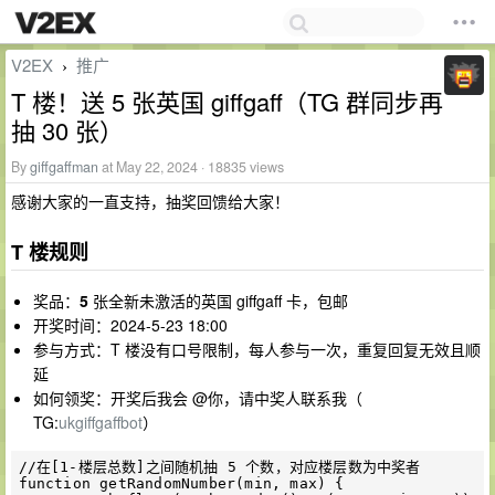
V2EX
推广
›
T 楼！送 5 张英国 giffgaff（TG 群同步再
抽 30 张）
By
giffgaffman
at May 22, 2024 · 18835 views
感谢大家的一直支持，抽奖回馈给大家！
T 楼规则
奖品：
5
张全新未激活的英国 giffgaff 卡，包邮
开奖时间：2024-5-23 18:00
参与方式：T 楼没有口号限制，每人参与一次，重复回复无效且顺
延
如何领奖：开奖后我会 @你，请中奖人联系我（
TG:
ukgiffgaffbot
）
//在[1-楼层总数]之间随机抽 5 个数，对应楼层数为中奖者

function getRandomNumber(min, max) {
