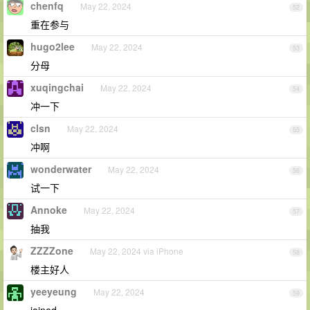
chenfq
May 22, 2024
52
重在参与
hugo2lee
May 22, 2024
53
分母
xuqingchai
May 22, 2024
54
冲一下
clsn
May 22, 2024
55
冲啊
wonderwater
May 22, 2024
56
试一下
Annoke
May 22, 2024
57
抽我
ZZZZone
May 22, 2024 via iPhone
58
楼主好人
yeeyeung
May 22, 2024
59