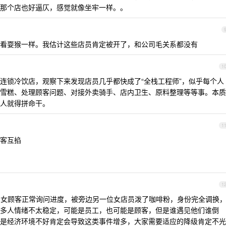
那个店也好逼仄，感觉就像坐牢一样。。
看耍猴一样。我估计这些店员肯定被开了，和公司毛关系都没有
1
连锁冷饮店，观察下来发现店员几乎都快成了“全栈工程师”，似乎每个人
雪糕、处理顾客问题、对接外卖骑手、店内卫生、原料整理等等事。本质
人就得拼命干。
1
客互掐
1
咖啡，女顾客正常询问进度，被旁边另一位女店员泼了咖啡粉，身份完全调换
多人情绪不太稳定，可能是员工，也可能是顾客，但是谁遇见他们谁倒
是经济环境不好肯定会导致这类事件增多，大家需要适应的降级肯定不光