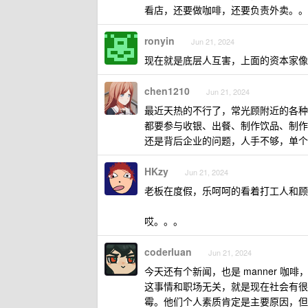
看店，还要做咖啡，还要负责外卖。。
ronyin
Jun 21, 2024
现在就是底层人互害，上面的资本家像
chen1210
Jun 21, 2024
最近天热的不行了，常光顾附近的各种
都要参与收银、出餐、制作饮品、制作
还是背后企业的问题，人手不够，单个
HKzy
Jun 21, 2024
老板在度假，乐呵呵的看着打工人和顾
哎。。。
coderluan
Jun 21, 2024
今天还有个新闻，也是 manner 
这事情和职场无关，就是现在社会有很
霉。他们个人素质肯定是主要原因，但