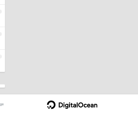
2
3
4
ge