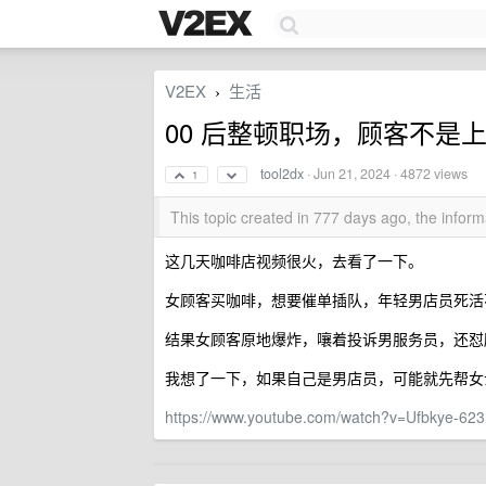
V2EX
生活
›
00 后整顿职场，顾客不是
tool2dx
·
Jun 21, 2024
· 4872 views
1
This topic created in 777 days ago, the info
这几天咖啡店视频很火，去看了一下。
女顾客买咖啡，想要催单插队，年轻男店员死活
结果女顾客原地爆炸，嚷着投诉男服务员，还怼
我想了一下，如果自己是男店员，可能就先帮女
https://www.youtube.com/watch?v=Ufbkye-62