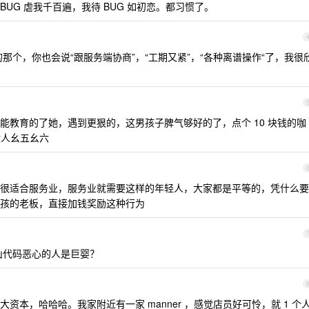
UG 虐我千百遍，我待 BUG 如初恋。都习惯了。
的那个，你也会说“跟服务端协商”，“工期又紧”，“各种离谱操作“了，我很
能教育的了她，遇到更狠的，这男孩子脾气够好的了，点个 10 块钱的咖
对人幺五幺六
很适合服务业，服务业就需要这样的年轻人，大家都是平等的，凭什么要
孩的老板，直接加钱奖励这种行为
山代码恶心的人是巨婴？
资本，哈哈哈。我家附近有一家 manner ，感觉店员好可怜，就 1 个