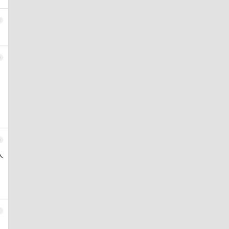
8
9
0
人
1