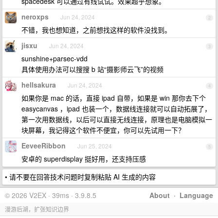
spacedesk 可以通过有线试试。效果超乎想象。
neroxps
Jun 24, 2024
2
不错，我也想知道，之前想找这样的软件没找到。
jisxu
Jun 24, 2024
3
sunshine+parsec-vdd
具体使用办法可以搜搜 b 站“摄影师云飞”的视频
hellsakura
Jun 24, 2024
4
如果你是 mac 的话，直接 ipad 自带，如果是 win 那你去下个
easycanvas ，ipad 也装一个，数据线连接就可以自动拓展了，
第一次用数据线，以后可以直接无线连接，原理也是电脑模拟一
块屏幕，我记得这个软件不便宜，你可以先试用一下？
EeveeRibbon
Jun 25, 2024
5
安卓的 superdisplay 挺好用，还支持压感
• 请不要在回答技术问题时复制粘贴 AI 生成的内容
© 2026 V2EX · 39ms · 3.9.8.5
About
·
Language
漫游后湖，扩张知识边界