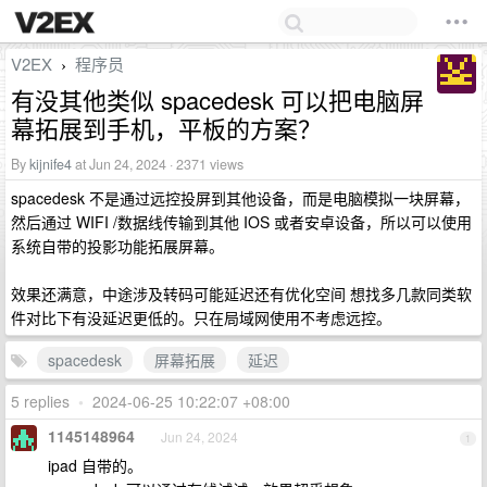
V2EX
程序员
›
有没其他类似 spacedesk 可以把电脑屏
幕拓展到手机，平板的方案？
By
kijnife4
at Jun 24, 2024 · 2371 views
spacedesk 不是通过远控投屏到其他设备，而是电脑模拟一块屏幕，
然后通过 WIFI /数据线传输到其他 IOS 或者安卓设备，所以可以使用
系统自带的投影功能拓展屏幕。
效果还满意，中途涉及转码可能延迟还有优化空间 想找多几款同类软
件对比下有没延迟更低的。只在局域网使用不考虑远控。
spacedesk
屏幕拓展
延迟
5 replies
•
2024-06-25 10:22:07 +08:00
1145148964
Jun 24, 2024
1
ipad 自带的。