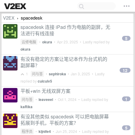
V2EX
spacedesk
›
spacedesk 连接 iPad 作为电脑的副屏，无
法进行有线连接
5
云修电脑
•
okura
•
Apr 23, 2025
• Lastly replied by
okura
有没有稳定的方案让笔记本作为台式机的
副屏幕？
12
1
问与答
•
sephiroka
•
Jan 3, 2025
• Lastly
replied by
cuicuiv5
平板+win 无线双屏方案
1
问与答
•
leaveeel
•
Oct 1, 2024
• Lastly replied by
kaRika
有没其他类似 spacedesk 可以把电脑屏幕
拓展到手机，平板的方案？
5
程序员
•
kijnife4
•
Jun 25, 2024
• Lastly replied by