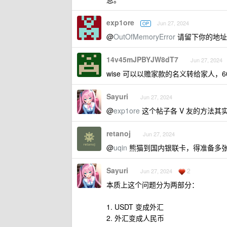
exp1ore
Jun 27, 2024
OP
@
OutOfMemoryError
请留下你的地址
14v45mJPBYJW8dT7
Jun 27, 2024
wise 可以以赡家款的名义转给家人，
Sayuri
Jun 27, 2024
@
exp1ore
这个帖子各 V 友的方法
retanoj
Jun 27, 2024
@
uqin
熊猫到国内银联卡，得准备多
Sayuri
2
Jun 27, 2024
本质上这个问题分为两部分：
1. USDT 变成外汇
2. 外汇变成人民币