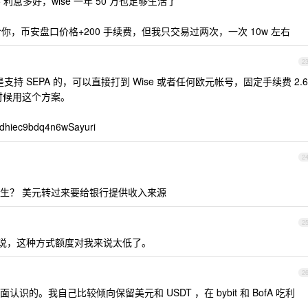
75 利息多好，wise 一年 50 万也足够生活了
给你，币安盘口价格+200 手续费，但我只交易过两次，一次 10w 左右
2
是支持 SEPA 的，可以直接打到 Wise 或者任何欧元帐号，固定手续费 2.6
尽的时候用这个方案。
iec9bdq4n6wSayuri
2
生？ 美元转过来要给银行提供收入来源
2
说，这种方式额度对我来说太低了。
2
认识的。我自己比较倾向保留美元和 USDT ，在 bybit 和 BofA 吃利