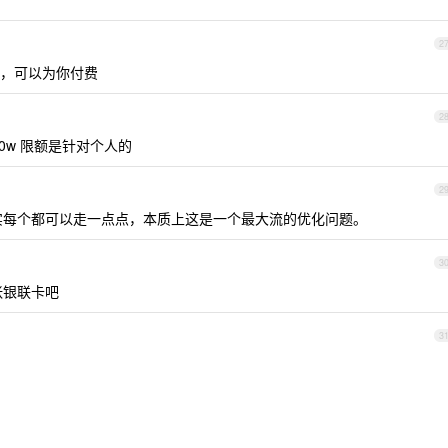
2
，可以为你付费
2
60w 限额是针对个人的
2
其实每个都可以走一点点，本质上这是一个最大流的优化问题。
3
张银联卡吧
3