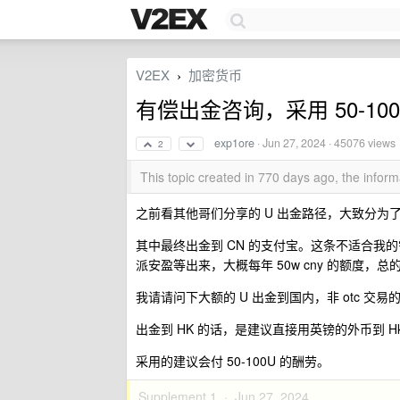
V2EX
加密货币
›
有偿出金咨询，采用 50-10
exp1ore
·
Jun 27, 2024
· 45076 views
2
This topic created in 770 days ago, the info
之前看其他哥们分享的 U 出金路径，大致分为
其中最终出金到 CN 的支付宝。这条不适合我的
派安盈等出来，大概每年 50w cny 的额度，总的
我请请问下大额的 U 出金到国内，非 otc 
出金到 HK 的话，是建议直接用英镑的外币到 H
采用的建议会付 50-100U 的酬劳。
Supplement 1 ·
Jun 27, 2024