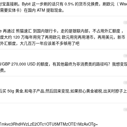
付宝直接刷。Bybit 这一步刷的话只有 0.5% 的货币兑换费，刷欧元（ Wis
要实体卡）在国内 ATM 提取现金。
1
ast / wise 再通过 熊猫速汇 到国内银行卡，走的是银联内部，不占用外汇额度 ，
大约 120 万每年用完了再用欧元 欧元用完再用港币，再用美元，新币
美元外汇额度，大几百万一年应该差不多够用了吧
1
0 EUR/GBP 270,000 USD 的额度，有其他最终为非消费类的路径吗？我想变
费。
1
买 50g 黄金,和电子产品,然后回来变现,如果担心黄金被税,出关时脖子上
1
fTmkvc3RhdHVzLzE2OTc1OTU5MTMzOTE1MzAxOTg=