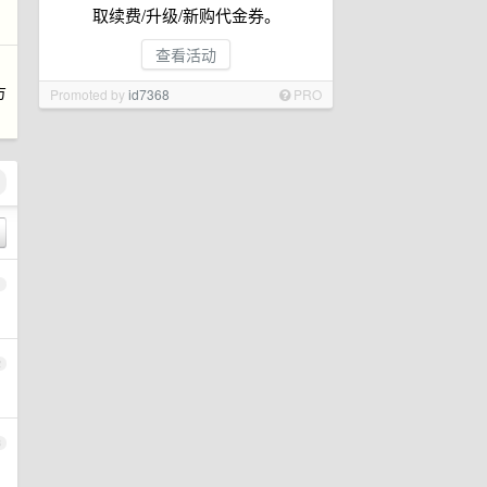
取续费/升级/新购代金券。
查看活动
方
Promoted by
id7368
PRO
1
2
3