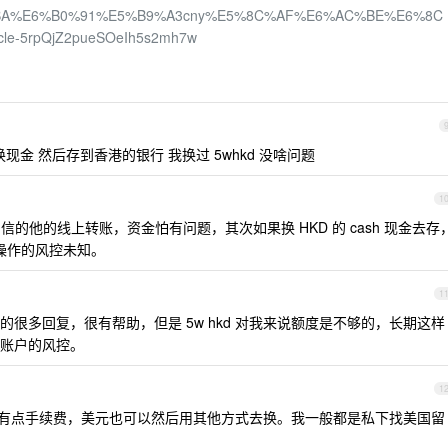
4%BA%BA%E6%B0%91%E5%B9%A3cny%E5%8C%AF%E6%AC%BE%E6%8C
icle-5rpQjZ2pueSOeIh5s2mh7w
换现金 然后存到香港的银行 我换过 5whkd 没啥问题
1
信的他的线上转账，资金怕有问题，其次如果换 HKD 的 cash 现金去存
样操作的风控未知。
1
很多回复，很有帮助，但是 5w hkd 对我来说额度是不够的，长期这样
账户的风控。
1
有点手续费，美元也可以然后用其他方式去换。我一般都是私下找美国留