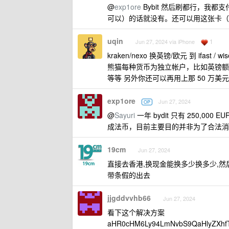
@
exp1ore
Bybit 然后刷都行，我都支
可以）的话就没有。还可以用这张卡（需
uqin
1
Jun 27, 2024 via iPhone
kraken/nexo 换英镑/欧元 到 if
熊猫每种货币为独立帐户，比如英镑额度
等等 另外你还可以再用上那 50 万
exp1ore
Jun 27, 2024
OP
@
Sayuri
一年 bydit 只有 250,00
成法币，目前主要目的并非为了合法消
19cm
Jun 27, 2024
直接去香港,换现金能换多少换多少,然后
带条假的出去
jjgddvvhb66
Jun 27, 2024
看下这个解决方案
aHR0cHM6Ly94LmNvbS9QaHlyZXh