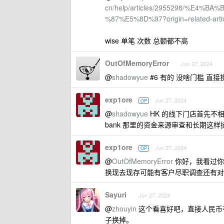
cn/help/articles/2955298/%E
%87%E5%8D%97?origin=related-art
wise 单笔 次数 总额都不高
OutOfMemoryError
Jun 27, 2024
@
shadowyue
#6 有的 没啥门槛 直接
exp1ore
Jun 27, 2024
OP
@
shadowyue
HK 的线下门店首先不相
bank 那里的资金来源审查和长期这
exp1ore
Jun 27, 2024
OP
@
OutOfMemoryError
你好，我看过你的
换现去现存可能有客户尽职调查还有对
Sayuri
Jun 27, 2024
@
zhouyin
这个看喜好吧，直接人民币
子换掉。