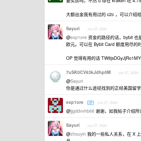
要买房吗，不然 u 存在 kraken 吃 4.
大额出金我有用过的 c2c ，可以介绍
Sayuri
Jun 27, 2024
@
exp1ore
资金的路径的话，bybit 也
欧元。可以在 Bybit Card 额度用
OP 觉得有用的话 TW8jsDGyJjRo1MYdh
7uSK0CV63kJdhp0M
Jun 27, 2024
@
Sayuri
你是通过什么途径找到的正经美国留学
exp1ore
Jun 27, 2024
OP
@
jjgddvvhb66
谢谢，如我帖子介绍所
Sayuri
Jun 27, 2024
@
zhouyin
我的一些私人关系，在 X 上面
息。