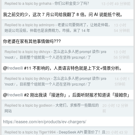
Replied to a topic by gnhaha
你们公积金变少了吗？
13 小时 49 分钟前
›
我之前交的少，这次 7 月公司给我翻了 8 倍。问 AI 说能抵个税。
Replied to a topic by adminpro
老婆公司要倒闭了，让她走仲裁，
13 小时
›
54 分钟前
她说公司没赔，仲裁也是浪费精力，咋搞，呆了 14 年
你老婆在家有其他事情做吗???
Replied to a topic by dkhcyx
怎么这么多人把 prompt 读作/ prə
13 小时
›
56 分钟前
ˈmoʊt / ，目前整个组就我一个人还在坚持/ prɑːmpt / 了
@
fredweili
#11 不影响的，人类语言特色就是上下文+情景分析。
Replied to a topic by dkhcyx
怎么这么多人把 prompt 读作/ prə
14 小时 1
›
分钟前
ˈmoʊt / ，目前整个组就我一个人还在坚持/ prɑːmpt / 了
@
fredweili
#2 刚出我读「接迷你」，后面听财报才知道读「接姆奈」
Replied to a topic by godleon
大佬们，求推荐一些酷炫的
20 小时 12 分钟
›
前
网站
https://easee.com/en/products/ev-chargers/
Replied to a topic by Tiger1994
DeepSeek API 要涨价了！且
20 小时 43 分
›