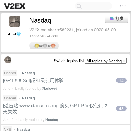
Nasdaq
打赏
V2EX member #582231, joined on 2022-05-20
4.54
14:34:46 +08:00
3
50
12
Switch topics list
OpenAI
•
Nasdaq
[GPT 5.6-Sol]超神级使用体验
14
Jul 5 • Lastly replied by
7beloved
OpenAI
•
Nasdaq
[避雷贴]www.xiaosen.shop 购买 GPT Pro 仅使用 2
43
天失效
Jun 12 • Lastly replied by
Nasdaq
VPS
•
Nasdaq