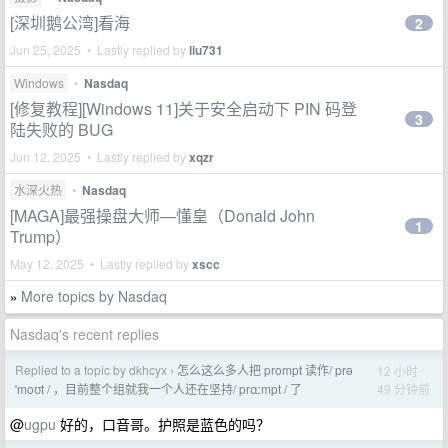
[深圳鹅公湾]看海
2
Jun 25, 2025 • Lastly replied by
liu731
Windows
•
Nasdaq
[修复教程][Windows 11]关于安全启动下 PIN 码登
3
陆失败的 BUG
Jun 12, 2025 • Lastly replied by
xqzr
水深火热
•
Nasdaq
[MAGA]最强操盘大师—懂皇（Donald John
1
Trump）
May 12, 2025 • Lastly replied by
xscc
More topics by Nasdaq
»
Nasdaq's recent replies
Replied to a topic by dkhcyx
怎么这么多人把 prompt 读作/ prə
12 小时
›
49 分钟前
ˈmoʊt / ，目前整个组就我一个人还在坚持/ prɑːmpt / 了
@
ugpu
好的，口音哥。护照是蓝色的吗？