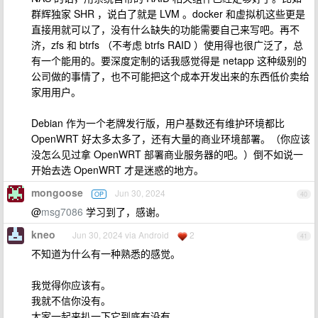
群辉独家 SHR ，说白了就是 LVM 。docker 和虚拟机这些更是
直接用就可以了，没有什么缺失的功能需要自己来写吧。再不
济，zfs 和 btrfs （不考虑 btrfs RAID ）使用得也很广泛了，总
有一个能用的。要深度定制的话我感觉得是 netapp 这种级别的
公司做的事情了，也不可能把这个成本开发出来的东西低价卖给
家用用户。
Debian 作为一个老牌发行版，用户基数还有维护环境都比
OpenWRT 好太多太多了，还有大量的商业环境部署。（你应该
没怎么见过拿 OpenWRT 部署商业服务器的吧。）倒不如说一
开始去选 OpenWRT 才是迷惑的地方。
mongoose
Jun 30, 2024
OP
40
@
msg7086
学习到了，感谢。
kneo
Jun 30, 2024 via Android
2
41
不知道为什么有一种熟悉的感觉。
我觉得你应该有。
我就不信你没有。
大家一起来扒一下它到底有没有。