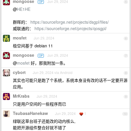
mongoose
Jun 29, 2024
OP
5
@
HE1HE
群晖的：
https://sourceforge.net/projects/dsgpl/files/
威联通的：
https://sourceforge.net/projects/qosgpl/
mosfet
Jun 29, 2024
6
极空间基于 debian 11
mongoose
Jun 29, 2024
OP
7
@
mosfet
好，那我附加一条。
cybort
Jun 29, 2024 via Android
8
其实也可能只是跑了个系统，系统本身没有改的话不一定要开源
应用。
MrKrabs
Jun 29, 2024
9
只是用户空间的一些程序而已
TsubasaHanekaw
Jun 29, 2024
1
10
绿联这草台班子还能改的动内核么,
能把开源组件整合好就不错了