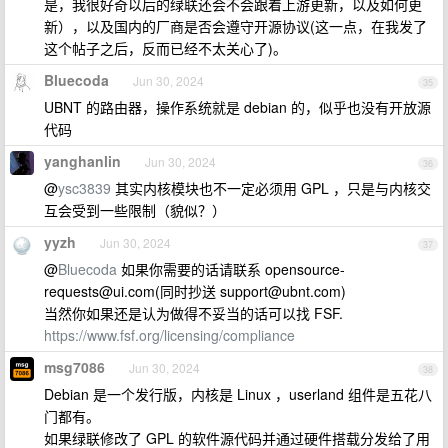
是，我很好奇以后的绿联还会不会跟着上游更新，以及如何更
新），以及国内的厂商是否会遵守开源协议(这一点，在我发了
这个帖子之后，反而已经不太关心了)。
Bluecoda
Jun 30, 2024
35
UBNT 的路由器，操作系统就是 debian 的，似乎也没有开放源
代码
yanghanlin
Jun 30, 2024
36
@
ysc3839
其实内核模块也不一定必须用 GPL ，只是与内核交
互会受到一些限制（貌似？）
yyzh
Jun 30, 2024
37
@
Bluecoda
如果你需要的话请联系
opensource-
requests@ui.com
(同时抄送
support@ubnt.com
)
当然你如果还是认为做得不妥当的话可以找 FSF.
https://www.fsf.org/licensing/compliance
msg7086
Jun 30, 2024
38
Debian 是一个发行版，内核是 Linux ，userland 组件是五花八
门都有。
如果绿联修改了 GPL 的软件源代码并通过硬件搭载分发给了用