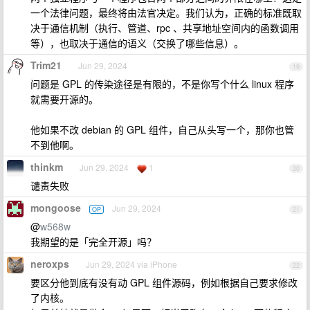
一个法律问题，最终将由法官决定。我们认为，正确的标准既取
决于通信机制（执行、管道、rpc 、共享地址空间内的函数调用
等），也取决于通信的语义（交换了哪些信息）。
Trim21
Jun 29, 2024
19
问题是 GPL 的传染途径是有限的，不是你写个什么 linux 程序
就需要开源的。
他如果不改 debian 的 GPL 组件，自己从头写一个，那你也管
不到他啊。
thinkm
Jun 29, 2024
1
20
谴责失败
mongoose
Jun 29, 2024
OP
21
@
w568w
我期望的是「完全开源」吗？
neroxps
Jun 29, 2024 via iPhone
22
要区分他到底有没有动 GPL 组件源码，例如根据自己要求修改
了内核。