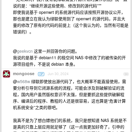
说的是：“继续开源这些使用、修改到的源代码”**
即使我说基于 openwrt 的系统源代码应该按照开源协议公开，
那也是建立在我认为绿联使用到了 openwrt 的源代码，并且大
量的修改了原有的代码的前提上（这个我认为的，当然有可能是
错误的）。
@
geekvcn
这里一并回答你的问题。
我说的是基于 debian11 的极空间 NAS 中修改了的被传染的开
源项目组件，不是说 debian 本身。
mongoose
Jun 30, 2024
OP
34
@
w568w
绿联即使放出源代码了，也大概率不能直接使用，需
要分析引导到它闭源系统的流程，可能会涉及到破解验证的流
程，国内用户虽然版权意识不太强，但是要抓这些提供破解程
序、编译后的程序、教程的人还是很容易，这也算是“危害计算
机系统安全”之类的罪吧。
我真不是为了想白嫖他们的系统，我只是想知道 NAS 系统是不
是真的只靠上层应用就足够了（这一点我更加好奇了，引申的