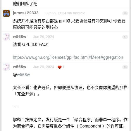
他们团队了吧
james122333
Jun 29, 2024 via Android
16
系统并不是所有东西都是 gpl 的 只要协议没有冲突即可 你去要
原始码可能只要的到核心
w568w
Jun 29, 2024
17
请看 GPL 3.0 FAQ：
https://www.gnu.org/licenses/gpl-faq.html#MereAggregation
w568w
Jun 29, 2024
1
18
@
w568w
太长不看：也许违反，但即便遵从协议，也不会像你期望的那样
「完全开源」。
---
解释：按照定义，发行版是一个「聚合程序」而非单一程序。作
为聚合程序，它需要尊重各个组件（ Component ）的许可证。