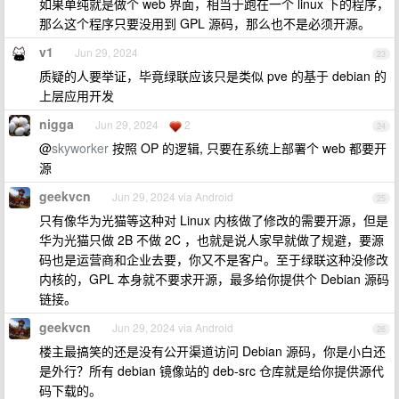
如果单纯就是做个 web 界面，相当于跑在一个 linux 下的程序，
那么这个程序只要没用到 GPL 源码，那么也不是必须开源。
v1
Jun 29, 2024
23
质疑的人要举证，毕竟绿联应该只是类似 pve 的基于 debian 的
上层应用开发
nigga
Jun 29, 2024
2
24
@
skyworker
按照 OP 的逻辑, 只要在系统上部署个 web 都要开
源
geekvcn
Jun 29, 2024 via Android
25
只有像华为光猫等这种对 Linux 内核做了修改的需要开源，但是
华为光猫只做 2B 不做 2C ，也就是说人家早就做了规避，要源
码也是运营商和企业去要，你又不是客户。至于绿联这种没修改
内核的，GPL 本身就不要求开源，最多给你提供个 Debian 源码
链接。
geekvcn
Jun 29, 2024 via Android
26
楼主最搞笑的还是没有公开渠道访问 Debian 源码，你是小白还
是外行？所有 debian 镜像站的 deb-src 仓库就是给你提供源代
码下载的。