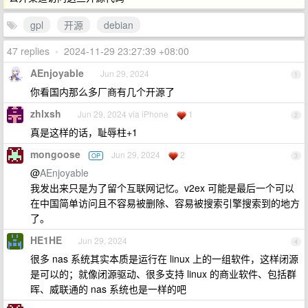
gpl
开源
debian
47 replies
•
2024-11-29 23:27:39 +08:00
AEnjoyable
Jun 29, 2024
1
你看国内那么多厂商有几个开源了
zhlxsh
Jun 29, 2024 via iPhone
1
2
真是这样的话，耻辱柱+1
mongoose
Jun 29, 2024
2
OP
3
@
AEnjoyable
我发出来只是为了留个互联网记忆。v2ex 可能是最后一个可以
在中国简单访问且不容易被删除、容易被搜索引擎搜索到的地方
了。
HE1HE
Jun 29, 2024
4
很多 nas 系统其实本质是运行在 linux 上的一组软件，这样闭源
是可以的；就像闭源驱动、很多支持 linux 的商业软件、包括群
晖、威联通的 nas 系统也是一样的吧