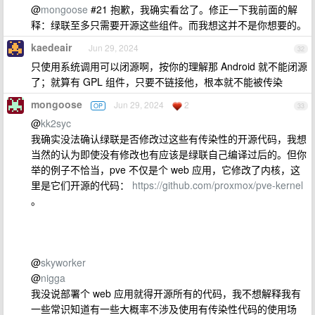
@
mongoose
#21 抱歉，我确实看岔了。修正一下我前面的解
释：绿联至多只需要开源这些组件。而我想这并不是你想要的。
kaedeair
Jun 29, 2024
32
只使用系统调用可以闭源啊，按你的理解那 Android 就不能闭源
了；就算有 GPL 组件，只要不链接他，根本就不能被传染
mongoose
Jun 29, 2024
2
OP
33
@
kk2syc
我确实没法确认绿联是否修改过这些有传染性的开源代码，我想
当然的认为即使没有修改也有应该是绿联自己编译过后的。但你
举的例子不恰当，pve 不仅是个 web 应用，它修改了内核，这
里是它们开源的代码：
https://github.com/proxmox/pve-kernel
。
@
skyworker
@
nigga
我没说部署个 web 应用就得开源所有的代码，我不想解释我有
一些常识知道有一些大概率不涉及使用有传染性代码的使用场