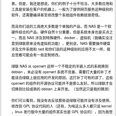
景。但是，我还是想说，你们的例子十分不恰当，大多数应用和
工具是安装在客户的机器上，一般为了提供网页服务这种级别的
软件，还需要编译甚至修改整个系统组件依赖就很奇怪。
而且你们说的工具绝大多数是个单独的产品，而 NAS 是一个软
硬件结合的产品，硬件自然十分重要，但是系统本身也是买点之
一。而且 NAS 涉及到特殊硬件、docker 、虚拟机（我确实没注
意到绿联原来没有虚拟机功能），更别说，NAS 需要操作硬盘
涉及文件系统和 raid 和你们说的这种级别的应用不太一样，我
总觉着可能会有一些定制修改。
绿联 NAS 从 openwrt 这样一个不稳定的半嵌入式的系统换到
debian ，未必没有 openwrt 系统不完善、需要打大量的补丁才
能适合绿联上层应用的开发的原因，这打补丁可有的讲了，这些
openwrt 的组件的开源协议可能并不是那么友好。所以绿联才会
切换到比较成熟的 debian 上来开发。（当然这只是我的猜测）
你们可以看到，我没有去反驳那些说绿联可能并没有涉及使用、
修改到 GPL 协议代码的人（还有，为啥这么多人都只说 kernel
，linux 发行版中大量的组件其实也是 GPL 协议的），因为我觉