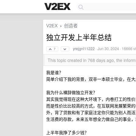
V2EX
创造者
›
独立开发上半年总结
yrejgnl11222
·
Jun 30, 2024
· 16666 v
7
This topic created in 768 days ago, the info
我是谁？
简单介绍下我的背景，双非一本硕士毕业，在大
我为什么裸辞做独立开发？
其实我觉得现在这种大环境下，内卷打工的性价
而是性价比比较高的方式，在互联网发展繁荣的
外，背了贷款和有了家庭注定你只能为别人而活）
生活费的存款，未来五年想全力做自己的事业，
上半年我挣了多少钱？