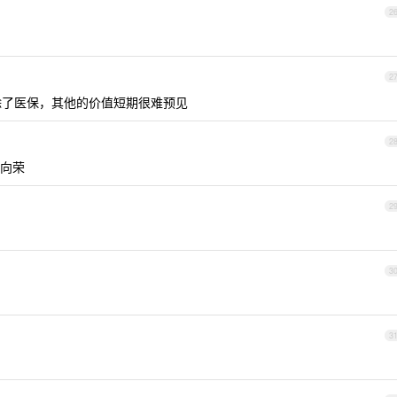
2
2
了医保，其他的价值短期很难预见
2
向荣
2
3
3