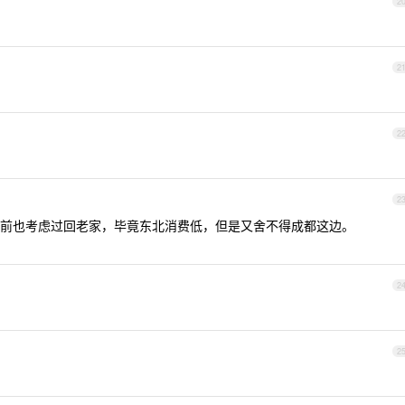
2
2
2
2
前也考虑过回老家，毕竟东北消费低，但是又舍不得成都这边。
2
2