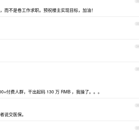
3
，而不是卷工作求职。预祝楼主实现目标，加油！
3
3
3
0+付费人群，干出起码 130 万 RMB ，我操了。。。
3
者说交医保。
3