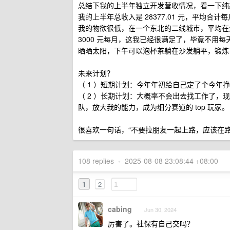
总结下我的上半年独立开发营收情况，看一下纯
我的上半年总收入是 28377.01 元，平均合计每
我的物欲很低，在一个东北的二线城市，平均在外面租房
3000 元每月，这我已经很满足了，毕竟不用
晒晒太阳，下午可以泡杯茶躺在沙发躺平，锻炼
未来计划？
（ 1 ）短期计划：今年年初给自己定了个今年挣 
（ 2 ）长期计划：大概率不会出去找工作了，现
队，放大我的能力，成为细分赛道的 top 玩家。
很喜欢一句话，“不要拉朋友一起上路，应该在
108 replies
•
2025-08-08 23:08:44 +08:00
1
2
cabing
Jun 30, 2024
厉害了。社保有自己交吗？