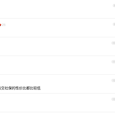
26
1
1
1
看交社保的性价比都比较低
1