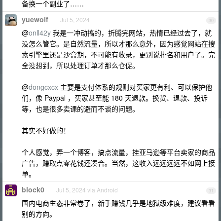
备换一个副业了……
yuewolf
Jul 5, 2024
30
@
onll42y
我是一冲动搞的，折腾完网站，热情已经过去了，就
没怎么管它。是自然流量，所以才那么意外，因为感觉网站在搜
索引擎里还是沙盒期，不可能有收录，更别说排名和用户了。完
全没想到，所以处理订单才那么仓促。
@
dongcxcx
主要是支付体系的规则对买家更有利、可以保护他
们，像 Paypal ，买家甚至能 180 天退款。换货、退款、投诉
等，也是很多卖课的避而不谈的问题。
其实不好做的！
个人感觉，弄一个博客，搞点流量，挂亚马逊等平台卖家的商品
广告，赚取点零花钱还凑合。当然，这收入远远远远不如网上接
单。
block0
Jul 5, 2024 via Android
31
国内电商生态非常卷了，新手赚钱几乎是地狱级难度，建议看看
别的方向。