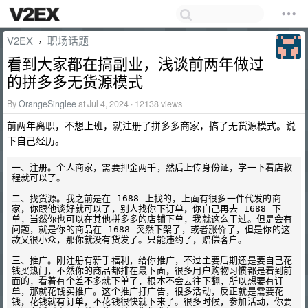
V2EX
职场话题
›
看到大家都在搞副业，浅谈前两年做过
的拼多多无货源模式
By
OrangeSinglee
at Jul 4, 2024 · 12138 views
前两年离职，不想上班，就注册了拼多多商家，搞了无货源模式。说
下自己经历。
一、注册。个人商家，需要押金两千，然后上传身份证，学一下看店教
程就可以了。

二、找货源。我之前是在 1688 上找的，上面有很多一件代发的商
家，你跟他谈好就可以了，别人找你下订单，你自己再去 1688 下
单，当然你也可以在其他拼多多的店铺下单，我就这么干过。但是会有
问题，就是你的商品在 1688 突然下架了，或者涨价了，但是你的这
款又很小众，那你就没有货发了。只能违约了，赔偿客户。

三、推广。刚注册有新手福利，给你推广，不过主要后期还是要自己花
钱买热门，不然你的商品都排在最下面，很多用户购物习惯都是看到前
面的，看着有个差不多就下单了，根本不会去往下翻，所以想要有订
单，那就花钱买推广。这个推广打广告，很多活动，反正就是需要花
钱，花钱就有订单，不花钱很快就下来了。很多时候，参加活动，你要