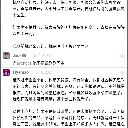
机器自动挂号，挂好了去问保洁阿姨，阿姨会告诉你去哪个诊
室，直接进去开，大部分医生会直接开，要既往病例的就重新换
个医生；
如果你不怕排队，就去医院外面的快速配药窗口，直接在医院院
墙外面开药。
我以前就这么开的，就是没时间搞这个而已
Jack66
Jul 5, 2024
28
@
avenger
他不是说刚刚回本
siyemao
Jul 5, 2024
29
我做过闲鱼鱼小铺，也是无货源，深有体会，遇到过各种无理取
闹的买家，有的莫名其妙就要退货，还要你报销运费，不然就举
报你。而且闲鱼的流量也很迷，经常莫名其妙就不给你流量了，
我现在就基本没有流量，这个副业也就断了。
这种电商的，如果不是私域流量，还是太依赖平台了，毕竟无货
源模式你的产品并不是什么不可替代的东西，无非就是赚一个信
息差而已，就我这个领域，闲鱼上不知道多少人在做，我已经准