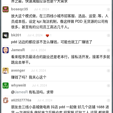
界之最，快速减脂应该也是个大需求
boseqc35
Jul 4, 2024
2
放大这个模式做，在三四线小城市招客服、选品、运营..等，人
员成本低，设定 kpi 淘汰机制，像这样做 PDD 无货源的公司有
很多，甚至有的公司员工高达几千人。
bk201
Jul 4, 2024
1
3
pdd 沾边的都应该不怎么赚钱，可能也就工厂赚钱了
JamesR
Jul 4, 2024
4
看来程序员最适合的副业还是老本行，接私活开发，接差不多就
跳出去单干。
avenger
Jul 4, 2024
5
赚钱了吗？我关心这个
whywei8
Jul 4, 2024
6
@
JamesR
有私活吗，求带
a62527776a
Jul 4, 2024
7
朋友去三线小县城做电商 抖店 pdd 一起做 好几个店铺 1688 进
货 一次进好多 做起来之后租仓库 招客服 打包工人 运营 都是需