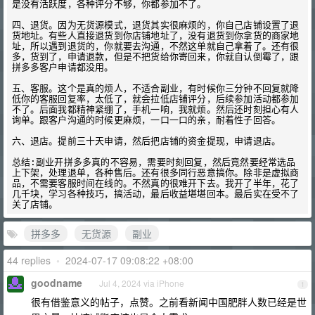
是没有活跃度，各种评分不够，你都参加不了。

四、退货。因为无货源模式，退货其实很麻烦的，你自己店铺设置了退
货地址。有些人直接退货到你店铺地址了，没有退货到你拿货的商家地
址，所以遇到退货的，你就要去沟通，不然这单就自己拿着了。还有很
多，货到了，申请退款，但是不把货给你寄回来，你就自认倒霉了，跟
拼多多客户申请都没用。

五、客服。这个是真的烦人，不适合副业，有时候你三分钟不回复就降
低你的客服回复率，太低了，就会拉低店铺评分，后续参加活动都参加
不了。后面我都精神紧绷了，手机一响，我就烦。然后还时刻担心有人
询单。跟客户沟通的时候更麻烦，一口一口的亲，耐着性子回答。

六、退店。提前三十天申请，然后把店铺的资金提现，申请退店。

总结:副业开拼多多真的不容易，需要时刻回复，然后竟然要经常选品
上下架，处理退单，各种售后。还有很多同行恶意搞你。除非是虚拟商
品，不需要客服时间在线的。不然真的很难开下去。我开了半年，花了
几千块，学习各种技巧，搞活动，最后收益堪堪回本。最后实在受不了
拼多多
无货源
副业
44 replies
•
2024-07-17 09:08:22 +08:00
goodname
Jul 4, 2024 via iPhone
1
很有借鉴意义的帖子，点赞。之前看新闻中国肥胖人数已经是世