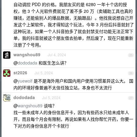
自动调控 PDD 的价格。我朋友买的是 6280 一年十个店的授
权，他 3 个人光软件费就花了差不多 20 万（卖辅助工具也真的
赚钱，还能偷别人的爆品数据，无脑跟品）。他找我说想自己开
发这个上架软件，我才得知这个玩法，今年 3 月份后抖音就封了
这种玩法，如果一个人抖音拍多了就会封禁支付功能无法正常下
单，我的抖音就被这个朋友借去拍单，然后废了，现在只能重新
注册了个号用。
wangshou89
Jul 4, 2024
25
@
dododada
和医生怎么讲？
st2026
Jul 5, 2024
26
@
yuewolf
是不是海外用户和国内用户使用习惯差异这么大。 国
内的环境好像普遍不太信任独立站，本身也不太流行
dododada
Jul 5, 2024
27
@
wangshou89
谈啥？
找一些未成年人的身份信息开卡，因为有些药水只给未成年人
开，而且每个月会有限制，再说如果有人找你帮忙开药，你要一
下对方的身份信息开个卡就行