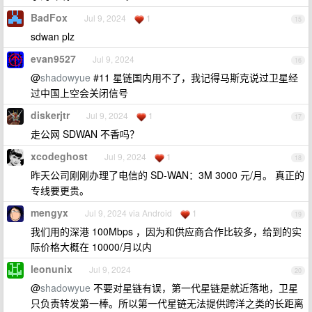
BadFox
Jul 9, 2024
1
15
sdwan plz
evan9527
Jul 9, 2024
16
@
shadowyue
#11 星链国内用不了，我记得马斯克说过卫星经
过中国上空会关闭信号
diskerjtr
Jul 9, 2024
1
17
走公网 SDWAN 不香吗？
xcodeghost
Jul 9, 2024
1
18
昨天公司刚刚办理了电信的 SD-WAN：3M 3000 元/月。 真正的
专线要更贵。
mengyx
Jul 9, 2024 via Android
1
19
我们用的深港 100Mbps ，因为和供应商合作比较多，给到的实
际价格大概在 10000/月以内
leonunix
Jul 9, 2024
20
@
shadowyue
不要对星链有误，第一代星链是就近落地，卫星
只负责转发第一棒。所以第一代星链无法提供跨洋之类的长距离