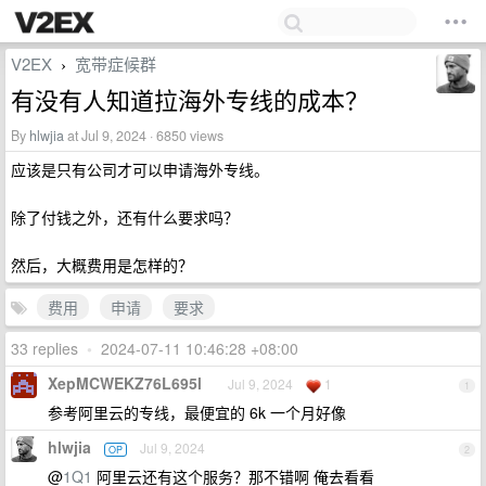
V2EX
宽带症候群
›
有没有人知道拉海外专线的成本？
By
hlwjia
at Jul 9, 2024 · 6850 views
应该是只有公司才可以申请海外专线。
除了付钱之外，还有什么要求吗？
然后，大概费用是怎样的？
费用
申请
要求
33 replies
•
2024-07-11 10:46:28 +08:00
XepMCWEKZ76L695l
Jul 9, 2024
1
1
参考阿里云的专线，最便宜的 6k 一个月好像
hlwjia
Jul 9, 2024
OP
2
@
1Q1
阿里云还有这个服务？那不错啊 俺去看看