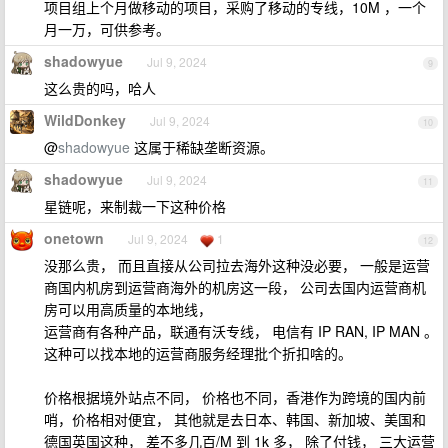
项目组上个月做移动的项目，采购了移动的专线，10M ，一个
月一万，可供参考。
shadowyue
Jul 9, 2024
9
这么贵的吗，哈人
WildDonkey
Jul 9, 2024
10
@
shadowyue
这属于稀缺垄断资源。
shadowyue
Jul 9, 2024
11
星链呢，来制裁一下这种价格
onetown
Jul 9, 2024
1
12
没那么贵， 而且直接从公司拉去海外这种没必要， 一般是运营
商国内机房到运营商海外的机房这一段， 公司去国内运营商机
房可以用高质量的本地线，
运营商有各种产品，联通有沃专线， 电信有 IP RAN, IP MAN 。
这种可以找本地的运营商服务经理批个折扣啥的。
价格根据境外站点不同， 价格也不同，香港作为跨境的国内前
哨，价格相对便宜， 其他就是去日本、韩国、新加坡、美国和
德国英国这种， 差不多几百/M 到 1k 多， 除了付钱， 三大运营