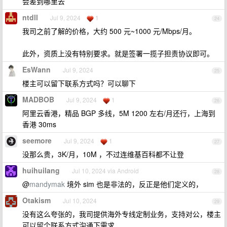
会差到哪里去
ntdll
Jul 9, 2024
1
24
我司之前了解的价格，大约 500 元~1000 元/Mbps/月。
此外，资质上没有特别要求。就是签署一揽子担责协议即可。
EsWann
Jul 9, 2024
25
楼主可以留下联系方式吗？可以聊下
MADBOB
Jul 9, 2024
1
26
阿里云香港，精品 BGP 多线，5M 1200 左右/月还行，上海到
香港 30ms
seemore
Jul 9, 2024
1
27
没那么贵，3K/月，10M ，不过连维基百科都不让登
huihuilang
Jul 10, 2024 via Android
28
@
mandymak
境外 sim 也是非法的，反正是他们定义的，
Otakism
Jul 10, 2024
29
没有这么夸张的，我司提供海外专线定制业务，支持对公，楼主
可以留个联系方式沟通下需求