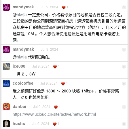
mandymak
Jul 9, 2024
1
3
@
hlwjia
一定要公司，价格看你源目的地和是否要包三段而定。
三段指的是你公司到源运营商机房＋源运营商机房到目的地运营
商机房＋目的地运营商机房到你指定地方（落地），几 k ／月的
通常是 10M 。个人想合法使用建议还是用境外电话卡漫游上
网。
mandymak
Jul 9, 2024
4
@
hlwjia
代销联通的。
ice000
Jul 9, 2024
1
5
一月 2 、3W
coolcoffee
Jul 9, 2024
1
6
我之前调研好像是 1800 ～ 2000 块钱 1Mbps ，价格非常感
人。x10 也勉强能用。
danbai
Jul 9, 2024
1
7
https://www.ucloud.cn/site/active/network.html
hushs
Jul 9, 2024
1
8