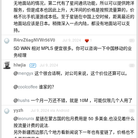
无地面站的情况，第二代有了星间通讯功能，所以可以提供跨洋
服务，但是成本也因此上升，大洋间的价格是按照流量算的，价
格不比手机漫游成本低。至于星链在中国上空时候，距离最近的
地面站应该是日本。稍微深入一点内陆，都没有地面站可以支
持。
R4rvZ6agNVWr56V0
Jul 9, 2024
1
21
SD WAN 相对 MPLS 便宜很多。你可以咨询一下中国移动的业
务经理
hlwjia
Jul 9, 2024
OP
22
@
mengyx
这个很合适啊，对公司来说，这个价位还算可以。
@
coolcoffee
谁家的？
@
hushs
一个月一万还不错，就是 10M ，可能仅限几个人用了
yyzh
Jul 9, 2024 via Android
23
@
leonunix
星链在蒙古国的包月费用是 50 多美金,也没见着什么
按流量计费的说法.
另外新疆西边那几个地方看新闻说下一年也有星链了，价格也不