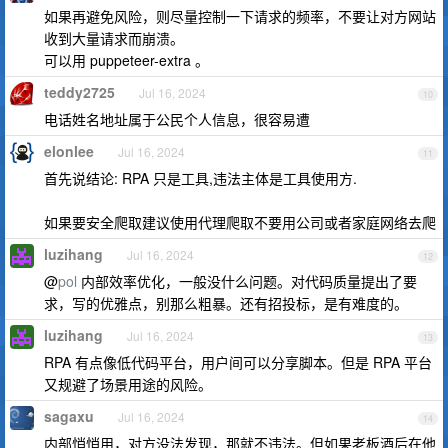
如果再避免风险，则尽量控制一下请求的频率，不要让对方网站
收到大量请求而崩溃。
可以用 puppeteer-extra 。
teddy2725
Jul 16, 2024
10
电话姓名地址属于公民个人信息，很容易遭
elonlee
Jul 16, 2024
11
首先说结论: RPA 只是工具,违法主体是工具使用方.
如果要安全爬取建议使用代理爬取不要用公司或者家庭网络去爬
luzihang
Jul 16, 2024
12
@
pol
内部效率优化，一般没什么问题。对代码质量提出了要
求，写的优雅点，别那么粗暴。还有招投标，是有难度的。
luzihang
Jul 16, 2024
13
RPA 有点像低代码平台，用户间可以分享脚本。但是 RPA 平台
又规避了场景用途的风险。
sagaxu
Jul 16, 2024
14
内部悄悄用，对方没法发现，那就不违法。但如果老板酒后在他