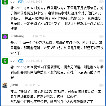
pol
Jul 16, 2024
OP
17
@
luzihang
#16 对对对，我就是认为，不管是不是敏感信息，对
于招标信息网这种来说 ，电话和名字地址这几个对于他们来说
是核心， 并且人家也提供了 api 付费接口的情况下，我通过爬
虫获取，一定是动了人家的利益了，那我认为被发现一点点就会
被搞
luzihang
Jul 16, 2024
18
@
pol
手动一个个复制粘贴慢，需求的疼点是慢，还是手动。如
果是慢，那可能无解，去买 API 吧。如果是手动，那还可以开发
介入下。
pol
Jul 16, 2024
OP
19
@
luzihang
#18 更倾向于需要手动，慢点无所谓。刚刚刷 v 站看
到我们要爬的网站竟然是 v 友的站点，在推广节点还有贴子呢
😂
jisxu
Jul 16, 2024
20
楼上也提到了，做个浏览器扩展/插件，对页面信息做自动化或
者半自动化提取，控制好频次，这样可以规避。
然后这个扩展也不要公开，就用的几个人内部传播就好了