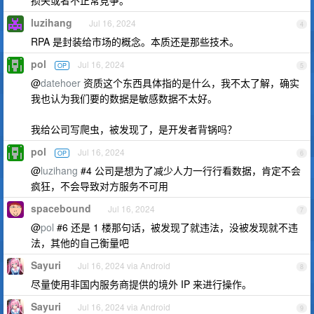
损失或者不正常竞争。
luzihang
Jul 16, 2024
4
RPA 是封装给市场的概念。本质还是那些技术。
pol
Jul 16, 2024
OP
5
@
datehoer
资质这个东西具体指的是什么，我不太了解，确实
我也认为我们要的数据是敏感数据不太好。
我给公司写爬虫，被发现了，是开发者背锅吗？
pol
Jul 16, 2024
OP
6
@
luzihang
#4 公司是想为了减少人力一行行看数据，肯定不会
疯狂，不会导致对方服务不可用
spacebound
Jul 16, 2024
7
@
pol
#6 还是 1 楼那句话，被发现了就违法，没被发现就不违
法，其他的自己衡量吧
Sayuri
Jul 16, 2024 via Android
8
尽量使用非国内服务商提供的境外 IP 来进行操作。
Sayuri
Jul 16, 2024 via Android
9