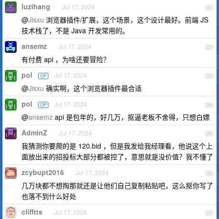
luzihang
Jul 17, 2024
21
@
Jisxu
浏览器插件/扩展，这个场景，这个设计最好。前端 JS
技术栈了，不是 Java 开发常用的。
ansemz
Jul 17, 2024
22
有付费 api ，为啥还要冒险？
pol
Jul 17, 2024
OP
23
@
Jisxu
确实啊，这个浏览器插件最合适
pol
Jul 17, 2024
OP
24
@
ansemz
api 是包年的，好几万，抠逼老板不舍得，只想白嫖
AdminZ
Jul 17, 2024
25
我猜测你要爬的是 120.bid ，但是我发给我经理看，他说这个上
面放出来的招投标大部分都被控了，意思就是没价值？我不懂了
zcybupt2016
Jul 17, 2024
26
几万块都不想掏那就还是让他们自己复制粘贴吧，这么抠你写了
也落不到什么好处
clifftts
Jul 17, 2024
27