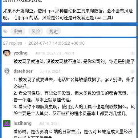
如果不开发爬虫，使用 rpa 那种自动化工具来爬数据，会不会有风险
呢。（用 rpa 的话，风险是公司还是开发者还是 rpa 工具）
爬虫
风险
规避
27 replies
•
2024-07-17 14:05:22 +08:00
yzding
Jul 16, 2024 via iPhone
1
被发现了就违法, 没被发现就不违法. 是你公司的，你还是别趟了
datehoer
Jul 16, 2024
2
1. 被发现了就要进去，电话姓名算敏感数据了。gov 别碰，伸手
必被抓。
2. 看公司性质，有些公司没事，但大多数没资质的都会完蛋，一
告一个准。基本上就是挂代理。
3. 看来你不理解爬虫啊，使用别人的工具不也是爬取数据么。风
险主要是个人其实，反正被抓的程序员基本上都要判几缓几。
luzihang
Jul 16, 2024
3
看影响。是否影响 C 端的日常生活，是否对 B 端造成大量经济