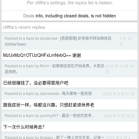
Per clifftts's settings, the topics list is hidden
Deals
info, including closed deals, is not hidden
clifftts's recent replies
Replied to a topic by qiudemad
[感谢管理] 虾老板中转站继续送
5 月 15
›
日
3000wToken
MzUxMzQ1OTUzQHFxLmNvbQ== 谢谢
Replied to a topic by Rrrrrr
如果微信现在开始收费，大家还
2025 年 10 月 19
›
日
是用吧。
已经很赚钱了，没必要得罪用户吧
Replied to a topic by alpha4zeta
每天都有一股死感
2025 年 8 月 31 日
›
跟我症状一样，啥都没兴趣，只想赶紧退休养老
Replied to a topic by yummy007
最近一些经历思考...
2025 年 8 月 19 日
›
下一次什么时候再去？
Replied to a topic by timespy
跑了一晚上京东外卖，记录一
2025 年 6 月 4
›