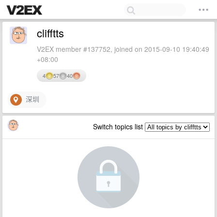
clifftts
V2EX member #137752, joined on 2015-09-10 19:40:49
+08:00
4
57
40
深圳
Switch topics list