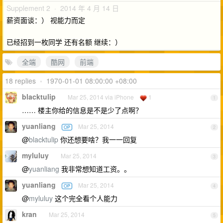
Supplement 2 · 2014 年 4 月 14 日
薪资面谈：） 视能力而定
已经招到一枚同学 还有名额 继续：）
全端
酷网
前端
18 replies
•
1970-01-01 08:00:00 +08:00
blacktulip
Mar 25, 2014 via iPhone
1
1
…… 楼主你给的信息是不是少了点啊？
yuanliang
Mar 25, 2014
OP
2
@
blacktulip
你还想要啥？我一一回复
myluluy
Mar 25, 2014
3
@
yuanliang
我非常想知道工资。。
yuanliang
Mar 25, 2014
OP
4
@
myluluy
这个完全看个人能力
kran
Mar 25, 2014
5