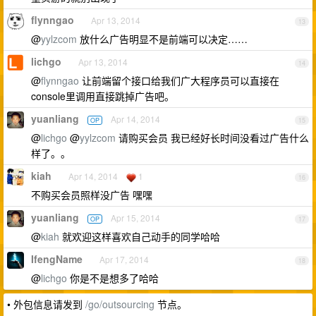
flynngao
Apr 13, 2014
13
@
yylzcom
放什么广告明显不是前端可以决定……
lichgo
Apr 13, 2014
14
@
flynngao
让前端留个接口给我们广大程序员可以直接在
console里调用直接跳掉广告吧。
yuanliang
Apr 14, 2014
OP
15
@
lichgo
@
yylzcom
请购买会员 我已经好长时间没看过广告什么
样了。。
kiah
Apr 14, 2014
1
16
不购买会员照样没广告 嘿嘿
yuanliang
Apr 15, 2014
OP
17
@
kiah
就欢迎这样喜欢自己动手的同学哈哈
IfengName
Apr 17, 2014
18
@
lichgo
你是不是想多了哈哈
• 外包信息请发到
/go/outsourcing
节点。