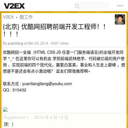
V2EX
酷工作
›
{北京} 优酷网招聘前端开发工程师！！
！！！
By
yuanliang
at Mar 25, 2014 · 5497 views
优酷网招一全端（HTML CSS JS 任意一门服务端语言)的全端开发同
学 ^_^ 在这里你可以有机会 学到前端武林绝学、代码被亿级的用户使
用 、实现前端的四个现代化，赢娶白富美，事业和人生走上巅峰 ，想
想是不是还会有点小激动哦？ 盆友们帮我推荐啊~
联系方式 :
yuanliangliang@youku.com
QQ : 515432
Supplement 1 · 2014 年 4 月 13 日
顶：）