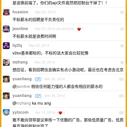
是该换前端了，你们的api文件竟然把控制台干掉了！！
hussion
Mar 25, 2014
6
不标薪水的招聘是不负责任的
jsonline
Mar 25, 2014 via Android
1
7
不标薪水就是浪费时间啊
lq2lq
Mar 25, 2014
8
v2ex基本都标的，不标的话大家会比较犹豫
mzhang
Mar 26, 2014
9
想应征，看到招聘信息确实有点小激动呢，最近也在考虑去北京
yuanliang
Mar 26, 2014
OP
10
@
jsonline
相信任何能力强的人都会有相应的薪水的
yuanliang
Mar 26, 2014
OP
11
@
mzhang
ka mu ang
yylzcom
Apr 13, 2014
1
12
敢不敢向领导提议审核一下优酷的广告，那些低质量广告，低质
量页游的就别出现了