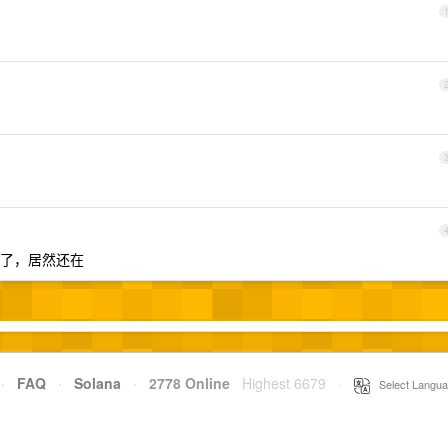
了，居然还在
·
FAQ
·
Solana
·
2778 Online
Highest 6679
·
Select Langua