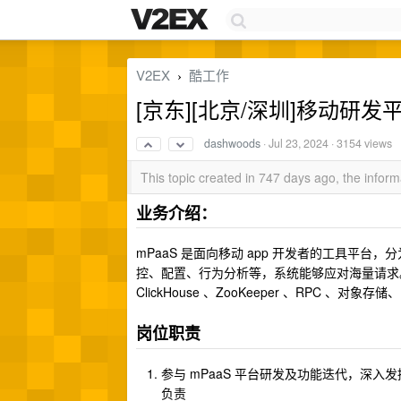
V2EX
酷工作
›
[京东][北京/深圳]移动研
dashwoods
·
Jul 23, 2024
· 3154 views
This topic created in 747 days ago, the info
业务介绍：
mPaaS 是面向移动 app 开发者的工具平
控、配置、行为分析等，系统能够应对海量请求。系统技术栈涉及
ClickHouse 、ZooKeeper 、RPC 、对象存储、审
岗位职责
参与 mPaaS 平台研发及功能迭代，深
负责