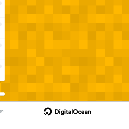
1
2
3
4
ge