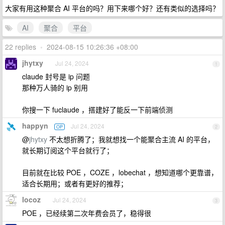
大家有用这种聚合 AI 平台的吗？用下来哪个好？还有类似的选择吗？
AI
聚合
平台
22 replies
•
2024-08-15 10:26:36 +08:00
jhytxy
Jul 24, 2024
1
claude 封号是 ip 问题
那种万人骑的 ip 别用
你搜一下 fuclaude ，搭建好了能反一下前端侦测
happyn
Jul 24, 2024
OP
2
@
jhytxy
不太想折腾了；我就想找一个能聚合主流 AI 的平台，
就长期订阅这个平台就行了；
目前就在比较 POE ，COZE ，lobechat ，想知道哪个更靠谱，
适合长期用；或者有更好的推荐；
locoz
Jul 24, 2024
3
POE ，已经续第二次年费会员了，稳得很