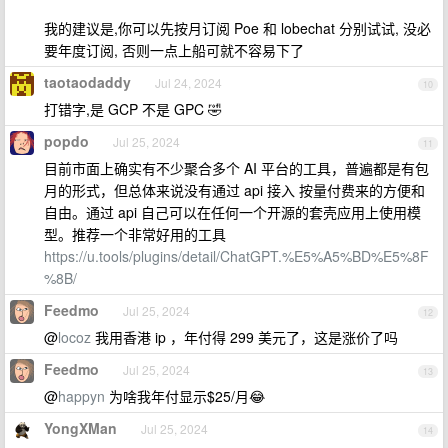
我的建议是,你可以先按月订阅 Poe 和 lobechat 分别试试, 没必
要年度订阅, 否则一点上船可就不容易下了
taotaodaddy
Jul 24, 2024
10
打错字,是 GCP 不是 GPC 🤣
popdo
Jul 25, 2024
11
目前市面上确实有不少聚合多个 AI 平台的工具，普遍都是有包
月的形式，但总体来说没有通过 api 接入 按量付费来的方便和
自由。通过 api 自己可以在任何一个开源的套壳应用上使用模
型。推荐一个非常好用的工具
https://u.tools/plugins/detail/ChatGPT.%E5%A5%BD%E5%8F
%8B/
Feedmo
Jul 25, 2024
12
@
locoz
我用香港 ip ，年付得 299 美元了，这是涨价了吗
Feedmo
Jul 25, 2024
13
@
happyn
为啥我年付显示$25/月😂
YongXMan
Jul 25, 2024
14