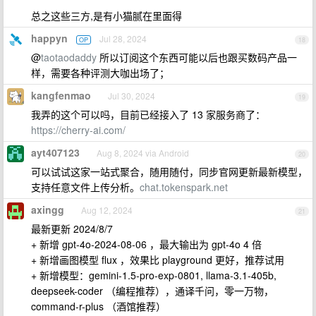
总之这些三方,是有小猫腻在里面得
happyn
Jul 28, 2024
OP
18
@
taotaodaddy
所以订阅这个东西可能以后也跟买数码产品一
样，需要各种评测大咖出场了；
kangfenmao
Jul 30, 2024
19
我弄的这个可以吗，目前已经接入了 13 家服务商了：
https://cherry-ai.com/
ayt407123
Aug 8, 2024 via Android
20
可以试试这家一站式聚合，随用随付，同步官网更新最新模型，
支持任意文件上传分析。
chat.tokenspark.net
axingg
Aug 12, 2024
21
最新更新 2024/8/7
+ 新增 gpt-4o-2024-08-06 ，最大输出为 gpt-4o 4 倍
+ 新增画图模型 flux ，效果比 playground 更好，推荐试用
+ 新增模型：gemini-1.5-pro-exp-0801, llama-3.1-405b,
deepseek-coder （编程推荐），通译千问，零一万物，
command-r-plus （酒馆推荐）