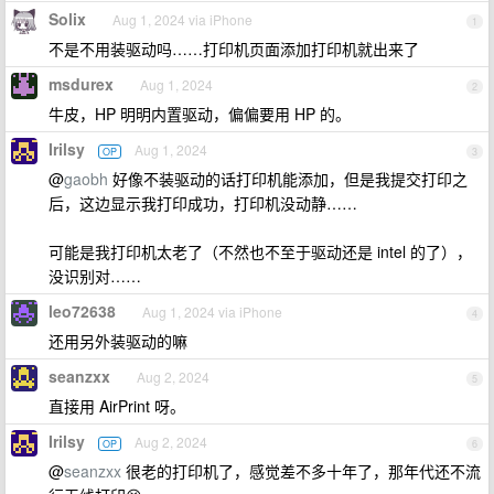
Solix
Aug 1, 2024 via iPhone
1
不是不用装驱动吗……打印机页面添加打印机就出来了
msdurex
Aug 1, 2024
2
牛皮，HP 明明内置驱动，偏偏要用 HP 的。
Irilsy
Aug 1, 2024
OP
3
@
gaobh
好像不装驱动的话打印机能添加，但是我提交打印之
后，这边显示我打印成功，打印机没动静……
可能是我打印机太老了（不然也不至于驱动还是 intel 的了），
没识别对……
leo72638
Aug 1, 2024 via iPhone
4
还用另外装驱动的嘛
seanzxx
Aug 2, 2024
5
直接用 AirPrint 呀。
Irilsy
Aug 2, 2024
OP
6
@
seanzxx
很老的打印机了，感觉差不多十年了，那年代还不流