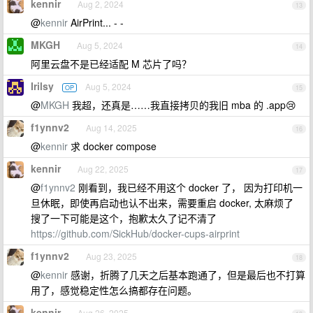
kennir
Aug 2, 2024
13
@
kennir
AirPrint... - -
MKGH
Aug 5, 2024
14
阿里云盘不是已经适配 M 芯片了吗？
Irilsy
Aug 5, 2024
OP
15
@
MKGH
我超，还真是……我直接拷贝的我旧 mba 的 .app😢
f1ynnv2
Aug 14, 2025
16
@
kennir
求 docker compose
kennir
Aug 22, 2025
17
@
f1ynnv2
刚看到，我已经不用这个 docker 了， 因为打印机一
旦休眠，即使再启动也认不出来，需要重启 docker, 太麻烦了
搜了一下可能是这个，抱歉太久了记不清了
https://github.com/SickHub/docker-cups-airprint
f1ynnv2
Aug 23, 2025
18
@
kennir
感谢，折腾了几天之后基本跑通了，但是最后也不打算
用了，感觉稳定性怎么搞都存在问题。
kennir
Aug 26, 2025