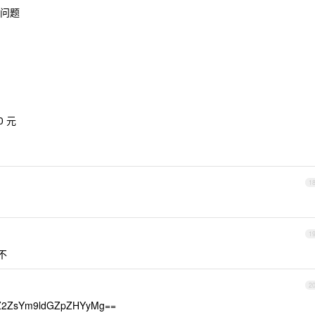
没问题
0 元
1
1
不
2
Z2ZsYm9ldGZpZHYyMg==