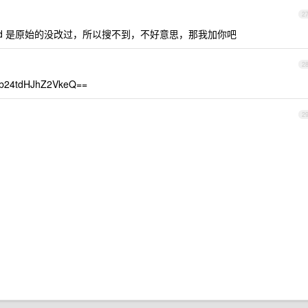
2
 id 是原始的没改过，所以搜不到，不好意思，那我加你吧
2
24tdHJhZ2VkeQ==
2
，