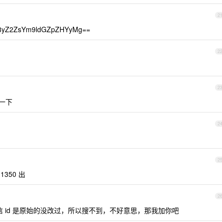
2
8yZ2ZsYm9ldGZpZHYyMg==
2
2
加一下
2
2
1350 出
2
信 id 是原始的没改过，所以搜不到，不好意思，那我加你吧