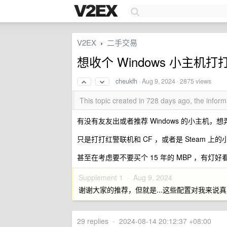
V2EX
二手交易
›
想收个 Windows 小主机打
cheukfh
·
Aug 9, 2024
· 2875 views
This topic created in 728 days ago, the info
有没有友友出或者推荐 Windows 的小主机，
只是打打红警联机和 CF ，或者是 Steam 
甚至在考虑要不要买个 15 年的 MBP ，有灯
Supplement 1 ·
Aug 9, 2024
谢谢大家的推荐，但就是...这些配置对我来说真的
29 replies
•
2024-08-14 20:12:37 +08:00