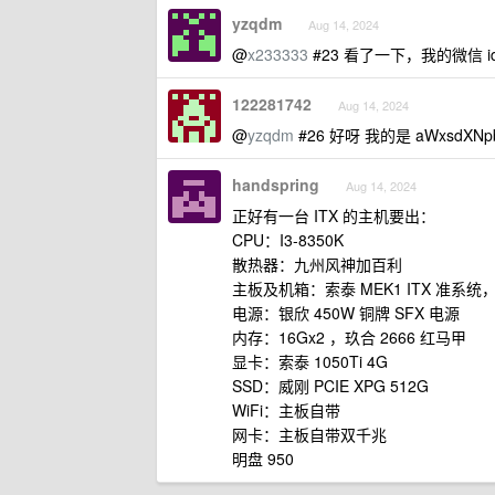
yzqdm
Aug 14, 2024
@
x233333
#23 看了一下，我的微信
122281742
Aug 14, 2024
@
yzqdm
#26 好呀 我的是 aWxsdXNpb
handspring
Aug 14, 2024
正好有一台 ITX 的主机要出：
CPU：I3-8350K
散热器：九州风神加百利
主板及机箱：索泰 MEK1 ITX 准系统
电源：银欣 450W 铜牌 SFX 电源
内存：16Gx2 ，玖合 2666 红马甲
显卡：索泰 1050Ti 4G
SSD：威刚 PCIE XPG 512G
WiFi：主板自带
网卡：主板自带双千兆
明盘 950