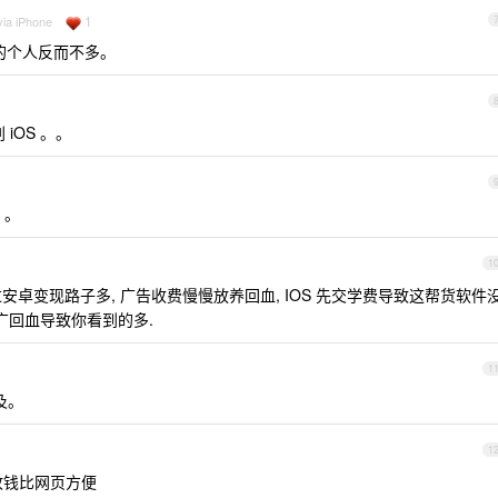
1
via iPhone
 的个人反而不多。
iOS 。。
 。
1
安卓变现路子多, 广告收费慢慢放养回血, IOS 先交学费导致这帮货软件
广回血导致你看到的多.
1
及。
1
收钱比网页方便