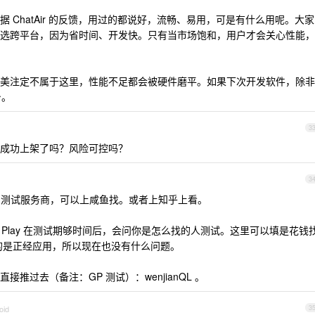
 ChatAir 的反馈，用过的都说好，流畅、易用，可是有什么用呢。大家
选跨平台，因为省时间、开发快。只有当市场饱和，用户才会关心性能，
美注定不属于这里，性能不足都会被硬件磨平。如果下次开发软件，除非
台。
3
成功上架了吗？风险可控吗？
3
lay 的测试服务商，可以上咸鱼找。或者上知乎上看。
le Play 在测试期够时间后，会问你是怎么找的人测试。这里可以填是花钱
的是正经应用，所以现在也没有什么问题。
推过去（备注：GP 测试）：wenjianQL 。
oid
3