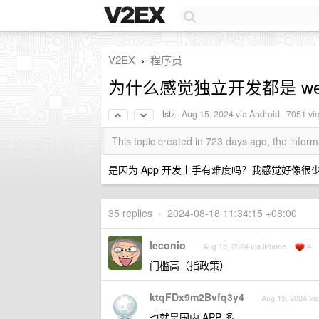
V2EX
程序员
›
为什么感觉独立开发都是 we
lstz
·
Aug 15, 2024
via Android · 7051 vi
This topic created in 723 days ago, the info
是因为 App 开发上手有难度吗？我感觉好像
35 replies
•
2024-08-18 11:34:15 +08:00
leconio
4
Aug 15, 2024 via iPhone
门槛高（指政策）
ktqFDx9m2Bvfq3y4
Aug 15, 2024 vi
也就是国内 APP 多。