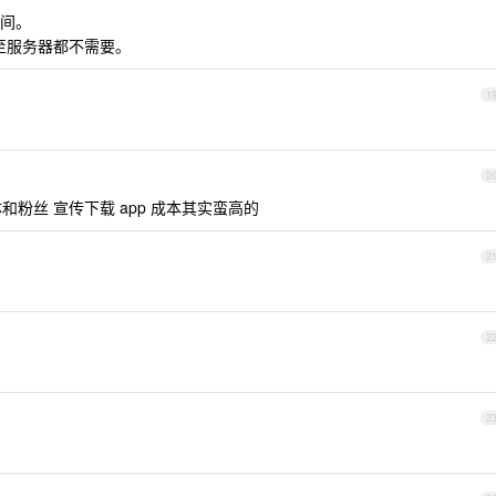
间。
甚至服务器都不需要。
1
2
体和粉丝 宣传下载 app 成本其实蛮高的
2
2
2