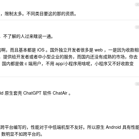
3
审的，限制太多。不同类目要这的那的资质。
3
 多，不了解的人过来瞎说一通。
的啊，而且基本都是 iOS 。国外独立开发者很多是 web ，一是因为收款相
s ，提供给开发者或者中小型企业的服务，而国内还没有成熟的市场，你去
 web ，国内都是做 c 端用户，不用 app/小程序用啥呢，小程序又不好收款变
3
生套壳 ChatGPT 软件 ChatAir 。
分是跨平台编写的，性能对于中低端机型不友好。所以原生 Android 具有性
r 数明显不如跨平台的。