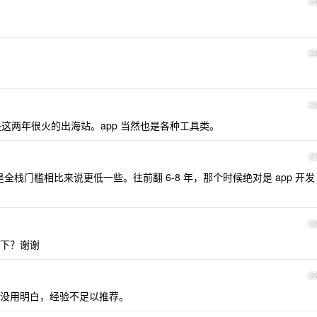
2
2
2
是这两年很火的出海站。app 当然也是各种工具类。
2
是全栈门槛相比来说更低一些。往前翻 6-8 年，那个时候绝对是 app 开发
2
下？谢谢
2
没用明白，经验不足以推荐。