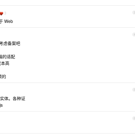
3
 Web
要考虑备案吧
 双端的适配
 成本高
烦的
实体。各种证
s