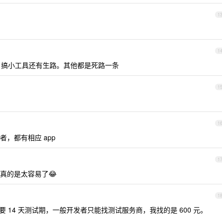
1
1
ios 搞小工具还有生路。其他都是死路一条
1
1
者，都有相应 app
1
真的是太容易了😂
1
现在上架要 14 天测试期，一般开发者只能找测试服务商，我找的是 600 元。