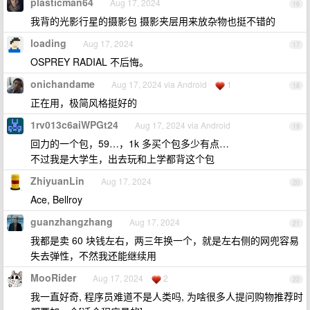
plasticman64
Aug 17, 2024
16
我背的光影行星的摄影包 摄影夹层用来放杂物也挺不错的
loading
Aug 17, 2024
17
OSPREY RADIAL 不后悔。
onichandame
Aug 17, 2024 via Android
1
18
正在用，极简风格挺好的
1rv013c6aiWPGt24
Aug 17, 2024 via Android
19
回力的一个包，59…，1k 多买个包多少有点…
不过我是大学生，出去玩和上学都背这个包
ZhiyuanLin
Aug 17, 2024
20
Ace, Bellroy
guanzhangzhang
Aug 17, 2024
21
我都是卖 60 块钱左右，两三年换一个，就是左右侧的网兜容易
失去弹性，不然我还能继续用
MooRider
Aug 17, 2024
2
22
我一直好奇, 程序员难道不是人类吗, 为啥很多人提问购物推荐时