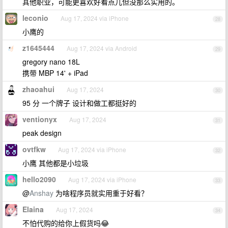
其他职业，可能更喜欢好看点儿但没那么实用的。
leconio
Aug 17, 2024 via iPhone
28
小鹰的
z1645444
Aug 17, 2024 via Android
29
gregory nano 18L
携带 MBP 14' + iPad
zhaoahui
Aug 17, 2024
30
95 分 一个牌子 设计和做工都挺好的
ventionyx
Aug 17, 2024
31
peak design
ovtfkw
Aug 17, 2024 via iPhone
32
小鹰 其他都是小垃圾
hello2090
Aug 17, 2024 via iPhone
33
@
Anshay
为啥程序员就实用重于好看？
Elaina
Aug 17, 2024
34
不怕代购的给你上假货吗😂