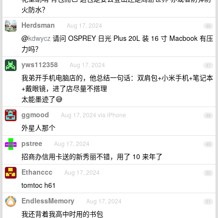
火防水？
Herdsman
Aug 17, 2024
46
@
kdwycz
请问 OSPREY 日光 Plus 20L 装 16 寸 Macbook 有压
力吗？
yws112358
Aug 17, 2024
47
我弟开手机电脑店的，他总结一句话：双肩包+小米手机+笔记本
+戴眼镜，进了店尽量不搭理
太能墨迹了😅
ggmood
Aug 17, 2024 via iPhone
48
外星人那个
pstree
Aug 17, 2024
49
招商办信用卡送的新秀丽不错，用了 10 来年了
Ethanccc
Aug 17, 2024
50
tomtoc h61
EndlessMemory
Aug 17, 2024
51
我还背着我高中时用的书包