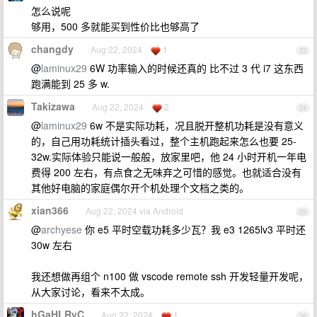
怎么说呢
够用，500 多就能买到性价比也够高了
changdy
Aug 22, 2024
1
23
@
laminux29
6W 功率输入的时候还真的 比不过 3 代 i7 这东西
跑满能到 25 多 w.
Takizawa
Aug 22, 2024
2
24
@
laminux29
6w 不是实际功耗，况且脱开整机功耗是没有意义
的，自己用功耗统计插头看过，整个主机跑起来怎么也要 25-
32w.实际体验只能说一般般，放家里吧，他 24 小时开机一年电
费得 200 左右，有点食之无味弃之可惜的感觉。也就适合没有
其他好电脑的家庭偶尔开个机处理个文档之类的。
xian366
Aug 22, 2024 via Android
25
@
archyese
你 e5 平时空载功耗多少瓦？我 e3 1265lv3 平时还
30w 左右
我还想做再组个 n100 做 vscode remote ssh 开发轻量开发呢，
从大家讨论，看来不太成。
hGaHLRyC
Aug 22, 2024
1
26