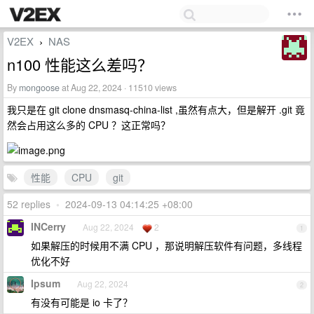
V2EX
NAS
›
n100 性能这么差吗？
By
mongoose
at Aug 22, 2024 · 11510 views
我只是在 git clone dnsmasq-china-list ,虽然有点大，但是解开 .git 竟
然会占用这么多的 CPU ？这正常吗？
性能
CPU
git
52 replies
•
2024-09-13 04:14:25 +08:00
INCerry
Aug 22, 2024
2
1
如果解压的时候用不满 CPU ，那说明解压软件有问题，多线程
优化不好
Ipsum
Aug 22, 2024
2
有没有可能是 io 卡了？