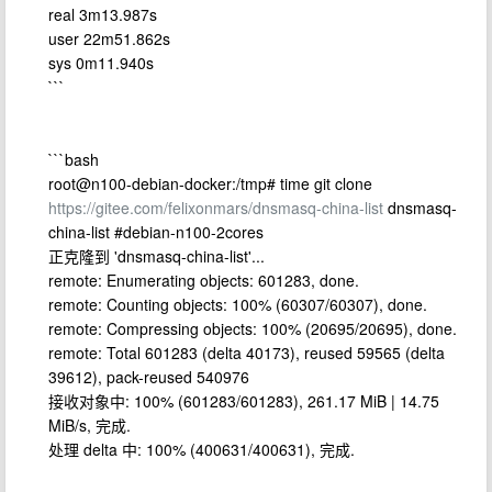
real 3m13.987s
user 22m51.862s
sys 0m11.940s
```
```bash
root@n100-debian-docker:/tmp# time git clone
https://gitee.com/felixonmars/dnsmasq-china-list
dnsmasq-
china-list #debian-n100-2cores
正克隆到 'dnsmasq-china-list'...
remote: Enumerating objects: 601283, done.
remote: Counting objects: 100% (60307/60307), done.
remote: Compressing objects: 100% (20695/20695), done.
remote: Total 601283 (delta 40173), reused 59565 (delta
39612), pack-reused 540976
接收对象中: 100% (601283/601283), 261.17 MiB | 14.75
MiB/s, 完成.
处理 delta 中: 100% (400631/400631), 完成.