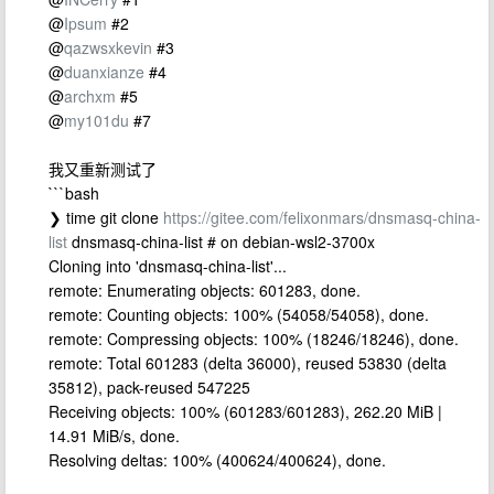
@
Ipsum
#2
@
qazwsxkevin
#3
@
duanxianze
#4
@
archxm
#5
@
my101du
#7
我又重新测试了
```bash
❯ time git clone
https://gitee.com/felixonmars/dnsmasq-china-
list
dnsmasq-china-list # on debian-wsl2-3700x
Cloning into 'dnsmasq-china-list'...
remote: Enumerating objects: 601283, done.
remote: Counting objects: 100% (54058/54058), done.
remote: Compressing objects: 100% (18246/18246), done.
remote: Total 601283 (delta 36000), reused 53830 (delta
35812), pack-reused 547225
Receiving objects: 100% (601283/601283), 262.20 MiB |
14.91 MiB/s, done.
Resolving deltas: 100% (400624/400624), done.