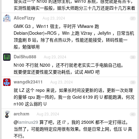
曾买过一个 N100 的迷你主机，win10 系统，感觉就是有点卡，
实测性能确实一般般，娱乐大师跑分三十几万还是四十几万来着
AliceFizzy
Aug 23, 2024
37
GMK G3 ，Win11 宿主，平时开 VMware 跑
Debian(Docker)+ROS ，Win 上跑 V2ray ，Jellyfin ，日常当机
顶盒刷 B 站，除了有点热以外，性能还能接受，转码性能一
般，勉强够用
DaiShu888
Aug 23, 2024
38
N100 不行就 N200 ，还不行就老老实实二手电脑自己组。
既要便宜还要性能又要功耗低，试试 AMD 吧
wangdk23411
Aug 23, 2024
39
就 LZ 这个 repo 来说，如果长时间没更新的话，更新一次处理
的量够 cpu 跑一阵的，我一台 Gold 6139 的 U 都能跑满，何况
n100 这么弱的 U
archxm
Aug 23, 2024
40
@
laminux29
算了吧，还 i7 ，我的 2500K 都不一定打得过。
当然了，可能跑特定应用很有效果。但是日常上网，低压 U 真
不行。