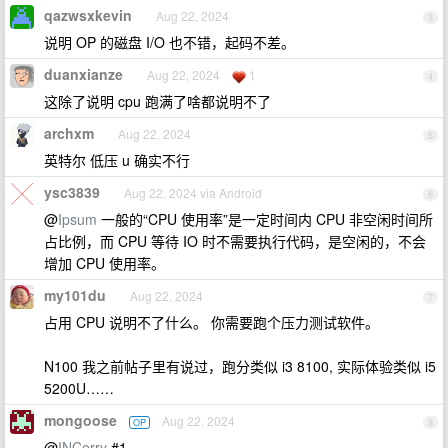
qazwsxkevin
Aug 22, 2024
3
说明 OP 的磁盘 I/O 也不错，起码不差。
duanxianze
Aug 22, 2024
1
4
这除了说明 cpu 跑满了啥都说明不了
archxm
Aug 22, 2024
5
英特尔 低压 u 确实不行
ysc3839
Aug 22, 2024 via Android
6
@
Ipsum
一般的“CPU 使用率”是一定时间内 CPU 非空闲时间所
占比例，而 CPU 等待 IO 时不需要执行代码，是空闲的，不会
增加 CPU 使用率。
my101du
Aug 22, 2024
7
占用 CPU 说明不了什么。 你需要跑个压力测试软件。
N100 我之前帖子里有说过，跑分类似 i3 8100, 实际体验类似 i5
5200U……
mongoose
Aug 22, 2024
OP
8
@
INCerry
#1