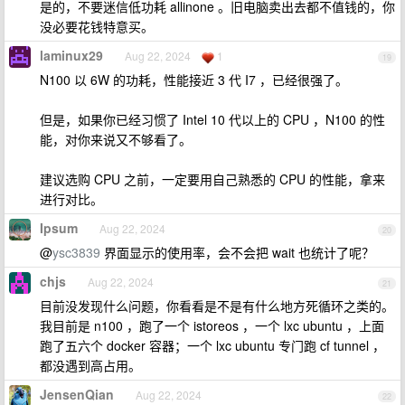
是的，不要迷信低功耗 allinone 。旧电脑卖出去都不值钱的，你
没必要花钱特意买。
laminux29
Aug 22, 2024
1
19
N100 以 6W 的功耗，性能接近 3 代 I7 ，已经很强了。
但是，如果你已经习惯了 Intel 10 代以上的 CPU ，N100 的性
能，对你来说又不够看了。
建议选购 CPU 之前，一定要用自己熟悉的 CPU 的性能，拿来
进行对比。
Ipsum
Aug 22, 2024
20
@
ysc3839
界面显示的使用率，会不会把 wait 也统计了呢？
chjs
Aug 22, 2024
21
目前没发现什么问题，你看看是不是有什么地方死循环之类的。
我目前是 n100 ，跑了一个 istoreos ，一个 lxc ubuntu ，上面
跑了五六个 docker 容器；一个 lxc ubuntu 专门跑 cf tunnel ，
都没遇到高占用。
JensenQian
Aug 22, 2024
22