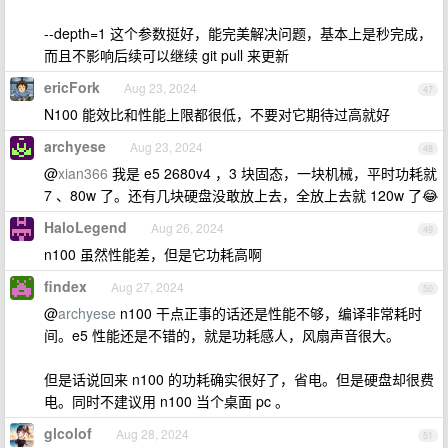
--depth=1 这个参数挺好，能完美解决问题，基本上是秒完成，
而且不影响后续可以继续 git pull 来更新
ericFork
Aug 23, 2024
47
N100 能效比和性能上限都很低，不要对它期待过高就好
archyese
Aug 23, 2024
48
@
xian366
我是 e5 2680v4 ，3 块固态，一块机械，平时功耗就
7 、80w 了。还有几块硬盘没敢放上去，全放上去就 120w 了😂
HaloLegend
Aug 26, 2024
49
n100 虽然性能差，但是它功耗高啊
findex
Aug 27, 2024
50
@
archyese
n100 干点正事的话还是性能不够，编译非常耗时
间。e5 性能还是不错的，就是功耗感人，风扇声音很大。
但是话说回来 n100 的功耗确实很好了，省电。但是硬盘却很费
电。同时不建议用 n100 当个桌面 pc 。
glcolof
Aug 28, 2024
51