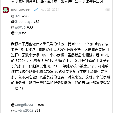
何测试其他设备比如存储介质，如何进行公平测试等等知识。
mongoose
Aug 23, 2024
OP
46
@
ijrou
#28
@
Greendays
#32
@
wow0o
#33
@
chjs
#21
我根本不用他做什么重负载的任务，我 clone 一个 git 仓库，需
要等 10 几分钟，我确实可以认为它速度不快。这是我需要使用
过程中无数个步骤中的一个小步骤，虽然我后来测试，我 16 核
的 3700x ，也需要 3 分钟，但体感上，10 几分钟真的比 3 分钟
长的多了，仔细测试发现，n100 单纯是核心数太少了，可能单
核在我这个场景中和 3700x 台式机差不多（在这个场景中差不
多，我不用它做什么重负载的任务，对我来说，这就是个低功耗
的服务器，能跑一些简单的服务没能满足我的自动化部署流程就
可以了）
@
wangdk23411
#39
@
tywtyw2002
#31