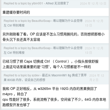
Replied to a topic by yibin001
Alfred 无法搜索了
2024 年 12 月 13 日
›
重建缓存要时间的
Replied to a topic by BeautifulSoap
难以理解为什么会觉得
2024 年 12 月
›
13 日
左 Ctrl 特别难按
另外刚刚看了看，OP 应该是不怎么习惯用腕托的，否则想把那根小
骨头沉下去还真不太容易
Replied to a topic by BeautifulSoap
难以理解为什么会觉得
2024 年 12 月
›
13 日
左 Ctrl 特别难按
已经习惯了把 Caps 切换成 Ctrl （ Control ），小指头按很舒服
上面这句话里最重要的是“习惯”，每个人习惯都是不一样的
Replied to a topic by szdev
最近从 MacminiM1 8g 换成了黑苹
2024 年 12
›
月 2 日
果 80GB 内存，说说自己的感想
我和 OP 正好相反，从 w3265m 平台 192G 内存的黑果换回了
m4pro ，转白了
cpu 性能好了很多，系统流畅了很多，空间省了不少，64G 内存本地
跑模型开发也够了