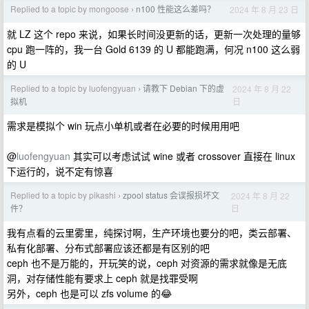
Replied to a topic by mongoose
n100 性能这么差吗？
2024 年 8 月 23 日
›
就 LZ 这个 repo 来说，如果长时间没更新的话，更新一次处理的量够
cpu 跑一阵的，我一台 Gold 6139 的 U 都能跑满，何况 n100 这么弱
的 U
Replied to a topic by luofengyuan
请教下 Debian 下的虚
2024 年 8 月 22
›
日
拟机
需求是模拟个 win 玩点小单机或者在必要的时候用用吧
@
luofengyuan
其实可以考虑试试 wine 或者 crossover 直接在 linux
下运行的，说不定有惊喜
Replied to a topic by pikashi
zpool status 会误报损坏文
2024 年 8 月 22
›
日
件？
我有点看的云里雾里，纯探讨啊，生产环境也要分的吧，类云部署、
私有化部署、分布式部署应该还都是有区别的吧
ceph 也不是万能的，开玩笑的说，ceph 对资源的需求就像是无底
洞，对存储性能有要求上 ceph 就是找罪受啊
另外，ceph 也是可以 zfs volume 的😂