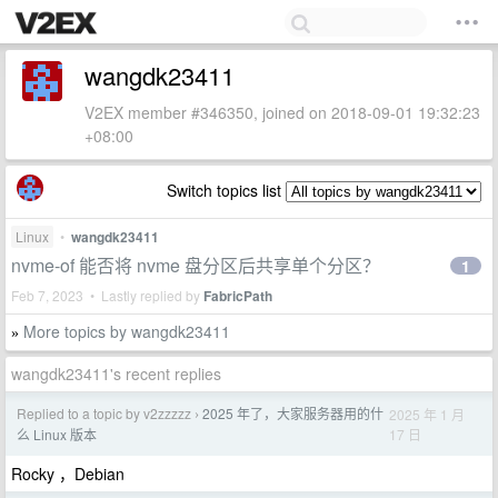
wangdk23411
V2EX member #346350, joined on 2018-09-01 19:32:23
+08:00
Switch topics list
Linux
•
wangdk23411
nvme-of 能否将 nvme 盘分区后共享单个分区？
1
Feb 7, 2023 • Lastly replied by
FabricPath
More topics by wangdk23411
»
wangdk23411's recent replies
Replied to a topic by v2zzzzz
2025 年了，大家服务器用的什
2025 年 1 月
›
17 日
么 Linux 版本
Rocky ，Debian