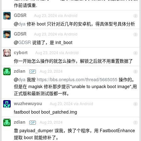
作前请慎重.
GDSR
Aug 23, 2024 via Android
2
@
dya
修补 boot 只针对近几年的安卓机，得具体型号具体分析
GDSR
Aug 23, 2024 via Android
3
@
GDSR
说错了，是 init_boot
cybort
Aug 23, 2024 via Android
4
你一开始怎么操作的就怎么操作，解锁之后就不用重置数据了
zdian
Aug 23, 2024
OP
5
@
dya
我按
https://bbs.oneplus.com/thread/5665055
操作的。
但是在 magisk 修补那步提示"unable to unpack boot image",用
正式版和最新测试版都一样。
wuzhewuyou
Aug 23, 2024 via Android
6
fastboot boot boot_patched.img
zdian
Aug 23, 2024
OP
7
靠 payload_dumper 误我，换了个程序，用 FastbootEnhance
提取 boot 就能修补了。