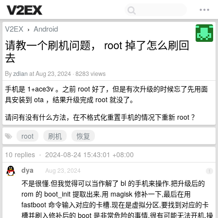
V2EX
Android
›
请教一个刷机问题， root 掉了怎么刷回
去
By
zdian
at Aug 23, 2024 · 8283 views
手机是 1+ace3v 。之前 root 好了，但是有次升级的时候忘了先用面
具安装到 ota ，结果升级完成 root 就没了。
请问有没有什么方法，在不格式化重置手机的情况下重新 root ？
root
刷机
恢复
10 replies
•
2024-08-24 15:43:01 +08:00
dya
Aug 23, 2024
1
不是很懂.但我觉得可以当作解了 bl 的手机来操作.把升级后的
rom 的 boot_init 提取出来.用 magisk 修补一下,最后在用
fastboot 命令输入对应的卡槽.现在是虚拟分区,要找到对应的卡
槽并刷入修补后的 boot 是非常危险的事情,很有可能无法开机.操