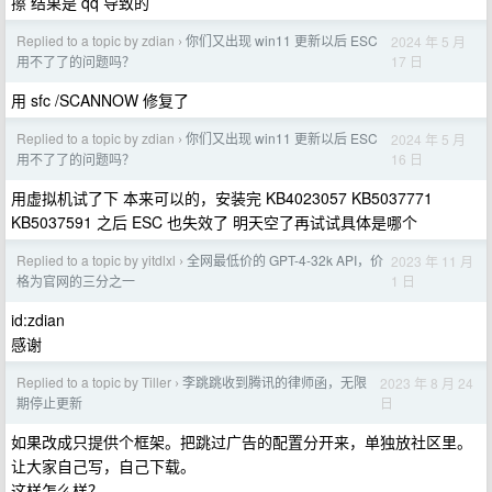
擦 结果是 qq 导致的
Replied to a topic by zdian
你们又出现 win11 更新以后 ESC
2024 年 5 月
›
17 日
用不了了的问题吗？
用 sfc /SCANNOW 修复了
Replied to a topic by zdian
你们又出现 win11 更新以后 ESC
2024 年 5 月
›
16 日
用不了了的问题吗？
用虚拟机试了下 本来可以的，安装完 KB4023057 KB5037771
KB5037591 之后 ESC 也失效了 明天空了再试试具体是哪个
Replied to a topic by yitdlxl
全网最低价的 GPT-4-32k API，价
2023 年 11 月
›
1 日
格为官网的三分之一
id:zdian
感谢
Replied to a topic by Tiller
李跳跳收到腾讯的律师函，无限
2023 年 8 月 24
›
日
期停止更新
如果改成只提供个框架。把跳过广告的配置分开来，单独放社区里。
让大家自己写，自己下载。
这样怎么样？