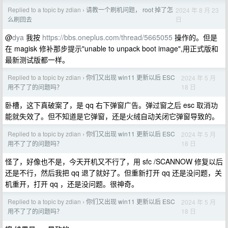
Replied to a topic by zdian
请教一个刷机问题， root 掉了怎
2024 年 8 月 23
›
日
么刷回去
@
dya
我按
https://bbs.oneplus.com/thread/5665055
操作的。但是
在 magisk 修补那步提示"unable to unpack boot image",用正式版和
最新测试版都一样。
Replied to a topic by zdian
你们又出现 win11 更新以后 ESC
2024 年 5 月
›
18 日
用不了了的问题吗？
卧槽，这下真破案了，是 qq 右下弹窗广告。弹过窗之后 esc 取消功
能就失效了。但不知道是它弹窗，还是火绒自动关闭它弹窗导致的。
Replied to a topic by zdian
你们又出现 win11 更新以后 ESC
2024 年 5 月
›
18 日
用不了了的问题吗？
怪了，好像也不是，今天开机又不行了，用 sfc /SCANNOW 修复以后
还是不行，然后我把 qq 退了就好了。但重新打开 qq 还是没问题，关
机重开，打开 qq ，还是没问题。很神奇。
Replied to a topic by zdian
你们又出现 win11 更新以后 ESC
2024 年 5 月
›
18 日
用不了了的问题吗？