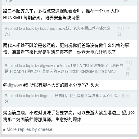
路口不超齐头车，多找点交通视频看看吧，推荐一个 up 大锤
RUNKMD 每期必刷，培养安全驾驶习惯
Replied to a topic by hpp0hpp
三兄妹，老大不想出养老钱怎么
7 月 28
›
日
办？
两代人相处不融洽是必然的，更何况你们爸妈没有做什么出格的事
情，通篇看下来也就是生活习惯不同。你老大良心让狗吃了
7 月
Replied to a topic by digwow
🔥Vmiss US.LA.TRI 全线补货了（测评的
›
23
是 10CAD/月 的机器）最便宜的三网各自优化 CN2GIA 9929 CMIN2
日
@
digwow
#5 所以有脚本大哥的脚本分享吗？头大
Replied to a topic by fingers
兄弟们，我打算租个集装箱，卖点什么
7 月 22
›
日
好
烤面筋血赚，不过对调味手艺要求高，可以去浙大紫金港边上 望月公
寓那个烤面筋师傅那拜师。生意好的爆炸
More replies by cheese
»