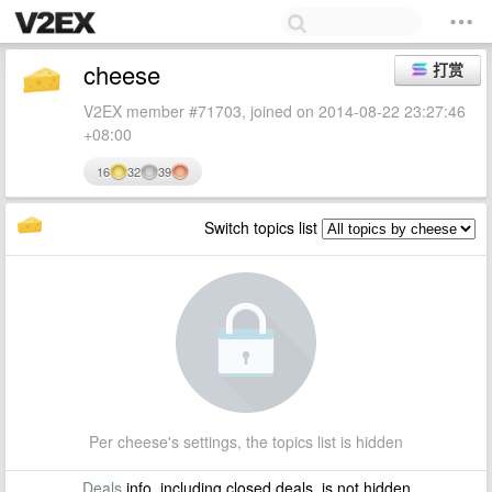
cheese
打赏
V2EX member #71703, joined on 2014-08-22 23:27:46
+08:00
16
32
39
Switch topics list
Per cheese's settings, the topics list is hidden
Deals
info, including closed deals, is not hidden