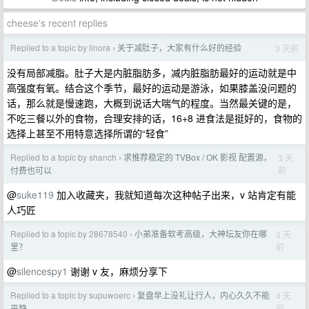
cheese's recent replies
Replied to a topic by linora
关于减肚子，大家有什么好的经验
3 天前
›
没有局部减脂。肚子大是内脏脂肪多，减内脏脂肪最好的运动就是中
高强度有氧。结合这个季节，最好的运动是游泳，如果膝盖没问题的
话，那么就是慢速跑，大概到说话大喘气的程度。当然最关键的是，
不吃三餐以外的食物，合理安排的话，16+8 进食法是挺好的，食物的
选择上甚至不用特意选择所谓的“轻食”
Replied to a topic by shanch
求推荐稳定的 TVBox / OK 影视 配置源，
3 天
›
前
付费也可以
@
suke119
加入收藏夹，我就知道每次这种帖子出来，v 站肯定有能
人巧匠
Replied to a topic by 28678540
小弟准备软考高级，大神坛友你在哪
3 天
›
前
里？
@
silencespy1
谢谢 v 友，麻烦分享下
Replied to a topic by supuwoerc
复盘早上没礼让行人，内心久久不能
4 天
›
前
平静