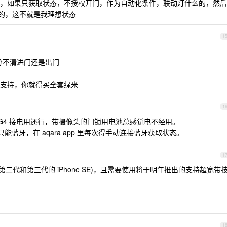
，如果只获取状态，不授权开门，作为自动化条件，联动灯什么的，然后
什么的，这不就是我理想状态
1
分不清进门还是出门
支持，你就得买全套绿米
1
可以，G4 接电用还行，带摄像头的门锁用电池总感觉电不经用。
版只能蓝牙，在 aqara app 里每次得手动连接蓝牙获取状态。
1
不包括第二代和第三代的 iPhone SE)，且需要使用将于明年推出的支持超宽带
。
1