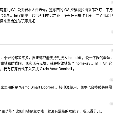
过这破玩意儿吗？受害者本人告诉你，这东西的 QA 应该被拉出来吊路灯，不用
会死机，除了断电再通电强制重启之外，没有任何操作手段。留了电源但
闸来重启这破玩意儿吧
0pro ，小米的都差不多，反正都只能支持到接入 homekit 。说一下我的看法
持童锁和防猫眼，说实话有点坑，就是指纹锁带个 homekey 。至于 G4 这
有钱了入罗技 Circle View Doorbell 。
1
的是 Wemo Smart Doorbell 。接电源使用，偶尔也会掉线失联需
1
只有一个主功能？比如门锁是主功能，就没有监控的功能了，所以得分开。