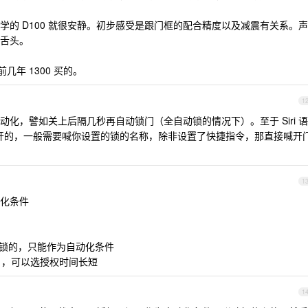
同学的 D100 就很安静。初步感受是跟门框的配合精度以及减震有关系。声
舌头。
前几年 1300 买的。
1
化，譬如关上后隔几秒再自动锁门（全自动锁的情况下）。至于 Siri 语
门”就开的，一般需要喊你设置的锁的名称，除非设置了快捷指令，那直接喊开
1
化条件
法开锁的，只能作为自动化条件
t ，可以选授权时间长短
1