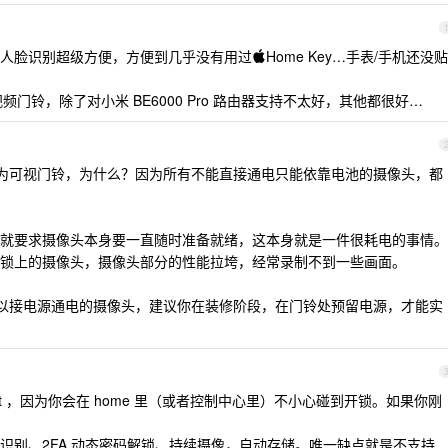
，人脸识别超级方便，方便到几乎没有用过Home Key…手表/手机还没贴
视频门铃，除了对小米 BE6000 Pro 路由器支持不太好，其他都很好…
 G4 作为可视门铃，为什么？因为所有不能直接通电只能依靠电池的摄像头，都
就要求摄像头本身要一直随时准备就绪，这本身就是一件很耗电的事情。
锁上的摄像头，摄像头部分的性能拉垮，经常录制不到一些画面。
一款可以接电源通电的摄像头，建议你在装修阶段，在门铃处预留电源，才能实
kit ，因为你会在 home 里（或者控制中心里）不小心碰到开锁。如果你刚
识别、2FA 动态密码解锁、持续摄像，自动存储。唯一缺点就是不支持