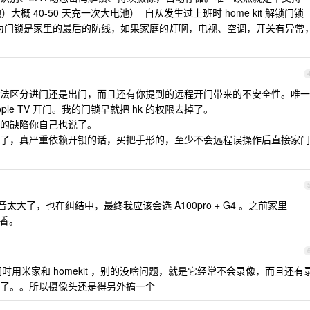
）大概 40-50 天充一次大电池） 自从发生过上班时 home kit 解锁门锁
的了，因为门锁是家里的最后的防线，如果家庭的灯啊，电视、空调，开关有异常
，他没法区分进门还是出门，而且还有你提到的远程开门带来的不安全性。唯一
ple TV 开门。我的门锁早就把 hk 的权限去掉了。
的缺陷你自己也说了。
了，真严重依赖开锁的话，买把手形的，至少不会远程误操作后直接家门
太大了，也在纠结中，最终我应该会选 A100pro + G4 。之前家里
很香。
时用米家和 homekit ，别的没啥问题，就是它经常不会录像，而且还有
了。。所以摄像头还是得另外搞一个