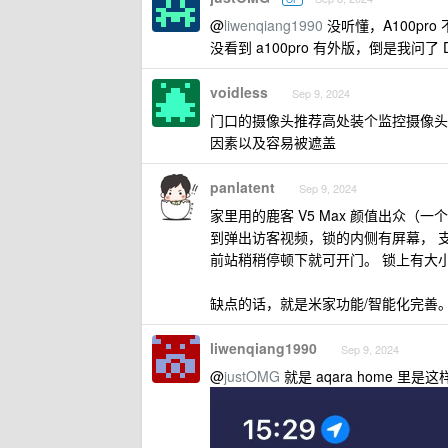
@
liwenqiang1990
没听懂，A100pro
没看到 a100pro 有外版，倒是我问了 
voidless
Sep 9, 2024
门口的摄像头推荐高处装个监控摄像头
因素以及容易被遮盖
panlatent
Sep 9, 2024
家里用的鹿客 V5 Max 颜值出众（一
到弹出访客视频，锁的内侧有屏幕， 支持
前站稍稍停顿下就可开门。 锁上有大小
缺点的话，就是米家功能/智能化完善。但
liwenqiang1990
Sep 9, 2024
@
justOMG
就是 aqara home 里是