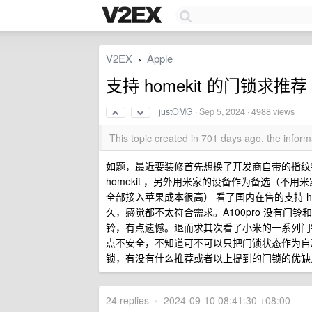
V2EX
Apple
›
支持 homekit 的门锁求推荐
justOMG
·
Sep 5, 2024
· 4988 views
This topic created in 701 days ago, the info
如题，最近要装修首先想换了开发商自带的指纹
homekit ，另外用米家的设备作为备选（
全部接入苹果成本很高） 看了国内在售的支持 homek
久，感觉都不太符合需求。A100pro 没有门
铃，有点遗憾。退而求其次看了小米的一系列门锁，都
点不安全，不知道可不可以只把门锁状态作为自动化
锁，有没有什么推荐或者以上提到的门锁的优缺
24 replies
•
2024-09-10 08:41:30 +08:00