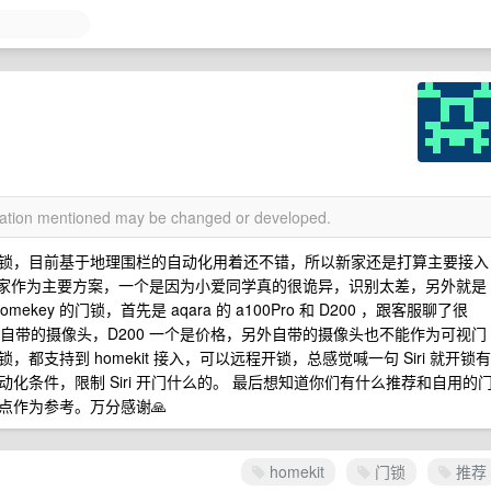
rmation mentioned may be changed or developed.
锁，目前基于地理围栏的自动化用着还不错，所以新家还是打算主要接入
不用米家作为主要方案，一个是因为小爱同学真的很诡异，识别太差，另外就是
ey 的门锁，首先是 aqara 的 a100Pro 和 D200 ，跟客服聊了很
铃和自带的摄像头，D200 一个是价格，另外自带的摄像头也不能作为可视门
支持到 homekit 接入，可以远程开锁，总感觉喊一句 Siri 就开锁有
条件，限制 Siri 开门什么的。 最后想知道你们有什么推荐和自用的
点作为参考。万分感谢🙏
homekit
门锁
推荐