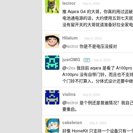
lectror
Sep 6, 2024
推 Aqara G4 的大哥，你真的用
电池通电源的话，大约使用五到七天就
没有留开关的大哥就请准备好拉全家电
Hilalum
Sep 6, 2024
@
lectror
你是不是电压没接对
justOMG
Sep 6, 2024
OP
@
x2ex
我目前 aqara 是看了 A10
A100pro 没有自带门铃，而且也不支
个门铃不打算入，分体式设计还要中继，我有打算
vislins
Sep 6, 2024
@
lectror
是个例还是普遍情况？我自己家里用
要重启。
cskeleton
Sep 6, 2024
好像 HomeKit 只支持一个设备