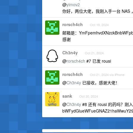
@
yimov2
你好，两位大佬，我刚入手一台 NAS ，
rorsch4ch
Oct 19, 2024
邮箱是：YmFpemhvdXNzckBnbWFpb
感谢
Ch3n4y
Oct 21, 2024
@
rorsch4ch
#7 已发 rousi
rorsch4ch
Oct 21, 2024 via iPhone
@
Ch3n4y
已接收，感谢大佬！
sank
Oct 30, 2024
@
Ch3n4y
#8 还有 rousi 的药吗？
bWFydGlueWFueGNAZ21haWwuY29