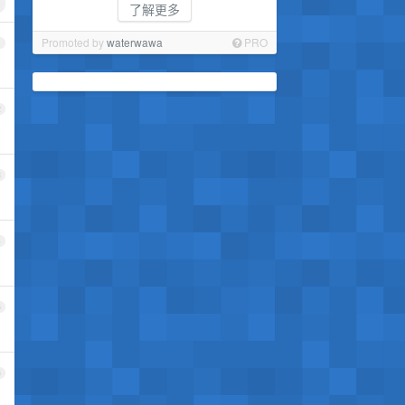
了解更多
Promoted by
waterwawa
PRO
1
2
3
4
5
6