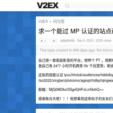
V2EX
问与答
›
求一个能过 MP 认证的站点
pdszhmilo
·
Sep 9, 2024
· 2235 views
1
This topic created in 699 days ago, the info
自己搭一套家庭影音的平台，想养个 PT ，用群晖弄
我自己有 24*7 小时开机两条 fttr 千兆宽带
这些药就能认证 iyuu/hhclub/audiences/hddolby/zmp
/icc2022/xingtan/ptvicomo/agsvpt/hdkyl/qingwa
邮箱：MjQ0MDkxODg4QHFxLmNvbQ==
感谢各位大佬！！！祝愿看到这条帖子的友友们