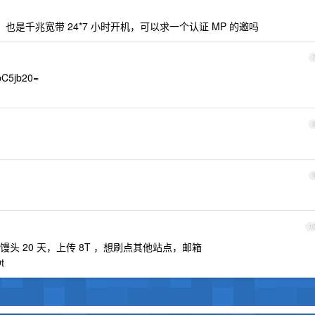
也是千兆宽带 24*7 小时开机，可以求一个认证 MP 的邀吗
C5jb20=
1
刚入馒头 20 天，上传 8T ，想刷点其他站点，邮箱
t