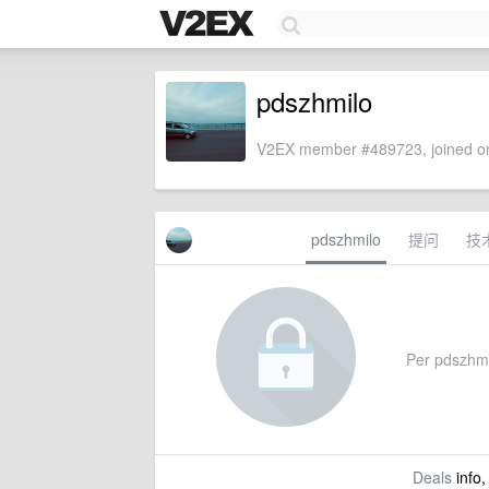
pdszhmilo
V2EX member #489723, joined on
pdszhmilo
提问
技
Per pdszhmil
Deals
info,