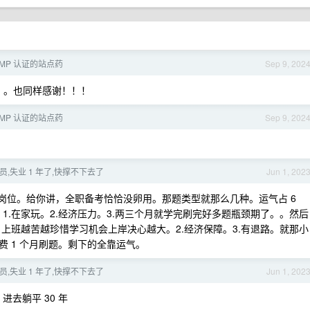
MP 认证的站点药
Sep 9, 202
。。也同样感谢！！！
MP 认证的站点药
Sep 9, 202
员,失业 1 年了,快撑不下去了
Jun 1, 202
机岗岗位。给你讲，全职备考恰恰没卵用。那题类型就那么几种。运气占 6
 1.在家玩。2.经济压力。3.两三个月就学完刷完好多题瓶颈期了。。然后
1 。上班越苦越珍惜学习机会上岸决心越大。2.经济保障。3.有退路。就那小
 1 个月刷题。剩下的全靠运气。
员,失业 1 年了,快撑不下去了
Jun 1, 202
去躺平 30 年