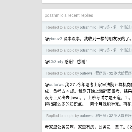
pdszhmilo's recent replies
Replied to a topic by
pdszhmilo
问与答
求一个能过 
›
›
@
yimov2
没事没事，我收到一楼的朋友发的了
Replied to a topic by
pdszhmilo
问与答
求一个能过 
›
›
@
Ch3n4y
感谢！感谢！
Replied to a topic by
outerws
程序员
32 岁大龄程序
›
›
@
outerws
我 27 .今年刚考上家里法院计算
成，备考占 4 成。我刚开始上海辞职备考，结果
没考上又出去 java 。。上班考试才是王道。
拇指那么多的知识点。一两个月就能学完。再花费
Replied to a topic by
outerws
程序员
32 岁大龄程序
›
›
考家里公务员啊。家里有房，公务员一辈子。32 进