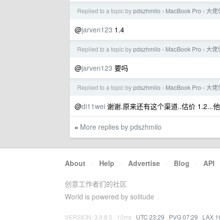
Replied to a topic by
pdszhmilo
MacBook Pro
大佬
›
›
@
jarven123
1.4
Replied to a topic by
pdszhmilo
MacBook Pro
大佬
›
›
@
jarven123
要吗
Replied to a topic by
pdszhmilo
MacBook Pro
大佬
›
›
@
di11wei
谢谢.原来还有这个渠道..估价 1.2...
More replies by pdszhmilo
»
About
·
Help
·
Advertise
·
Blog
·
API
创意工作者们的社区
World is powered by solitude
VERSION: 3.9.8.5 · 10ms ·
UTC 23:29
·
PVG 07:29
·
LAX 1