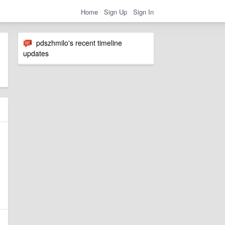
Home
Sign Up
Sign In
pdszhmilo's recent timeline
updates