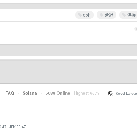
doh
延迟
连接
·
FAQ
·
Solana
·
5088 Online
Highest 6679
·
Select Langua
0:47
·
JFK 23:47