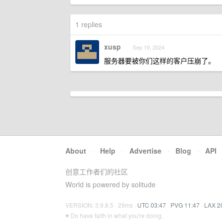
1 replies
xusp
Sep 19, 2024
服务器要被你们这样的客户压崩了。
About
·
Help
·
Advertise
·
Blog
·
API
创意工作者们的社区
World is powered by solitude
VERSION: 3.9.8.5 · 29ms ·
UTC 03:47
·
PVG 11:47
·
LAX 2
♥ Do have faith in what you're doing.