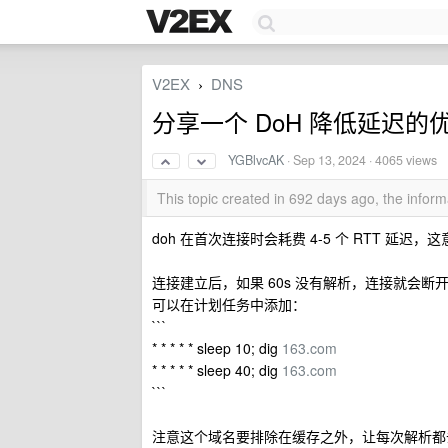
V2EX
DNS
›
分享一个 DoH 降低延迟的
YGBlvcAK
·
Sep 13, 2024
· 4065 views
This topic created in 692 days ago, the info
doh 在首次连接时会耗费 4-5 个 RTT 延迟，这意
连接建立后，如果 60s 没有解析，连接就会断开
可以在计划任务中添加：
```
* * * * * sleep 10; dig
163.com
* * * * * sleep 40; dig
163.com
```
注意这个域名要排除在缓存之外，让每次解析都