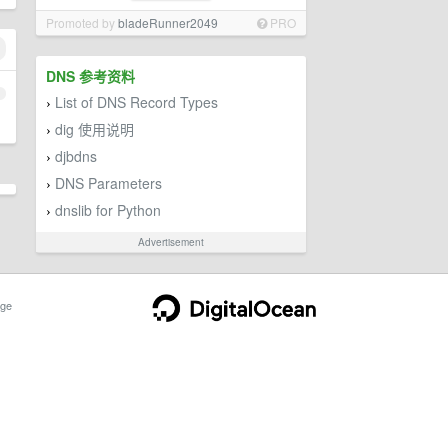
Promoted by
bladeRunner2049
PRO
DNS 参考资料
1
List of DNS Record Types
›
dig 使用说明
›
djbdns
›
DNS Parameters
›
dnslib for Python
›
Advertisement
ge