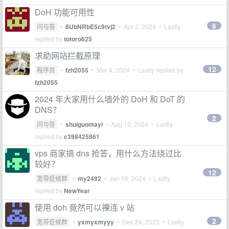
DoH 功能可用性
6
问与答
•
8UbNRbE5c9tvj2
•
Apr 2, 2024
• Lastly
replied by
totoro625
求助网站拦截原理
12
程序员
•
fzh2055
•
Mar 4, 2024
• Lastly replied by
fzh2055
2024 年大家用什么墙外的 DoH 和 DoT 的
DNS？
2
问与答
•
shuiguomayi
•
Aug 13, 2024
• Lastly
replied by
c398425861
vps 商家搞 dns 抢答，用什么方法绕过比
较好？
12
宽带症候群
•
my2492
•
Jan 16, 2024
• Lastly
replied by
NewYear
使用 doh 竟然可以裸连 v 站
2
宽带症候群
•
yxmyxmyyy
•
Dec 24, 2023
• Lastly