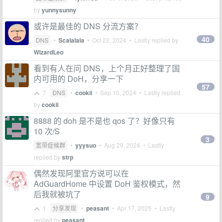
by
yunnysunny
或许是最佳的 DNS 分流方案？
40
DNS
•
Scalalala
•
Oct 22, 2024
• Lastly replied by
WizardLeo
看到有人在问 DNS，上个月正好整理了国
内可用的 DoH，分享一下
57
7
DNS
•
cookii
•
Sep 10, 2024
• Lastly replied
by
cookii
8888 的 doh 是不是也 qos 了？好像只有
10 次/S
3
宽带症候群
•
yyysuo
•
Aug 29, 2024
• Lastly
replied by
strp
偶然发现阿里官方说可以在
AdGuardHome 中设置 DoH 鉴权模式，然
后我就被坑了
9
1
分享发现
•
peasant
•
Apr 17, 2025
• Lastly
replied by
peasant