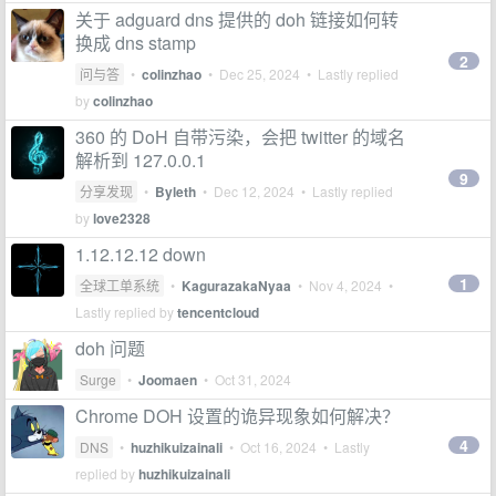
关于 adguard dns 提供的 doh 链接如何转
换成 dns stamp
2
问与答
•
colinzhao
•
Dec 25, 2024
• Lastly replied
by
colinzhao
360 的 DoH 自带污染，会把 twitter 的域名
解析到 127.0.0.1
9
分享发现
•
Byleth
•
Dec 12, 2024
• Lastly replied
by
love2328
1.12.12.12 down
1
全球工单系统
•
KagurazakaNyaa
•
Nov 4, 2024
•
Lastly replied by
tencentcloud
doh 问题
Surge
•
Joomaen
•
Oct 31, 2024
Chrome DOH 设置的诡异现象如何解决？
4
DNS
•
huzhikuizainali
•
Oct 16, 2024
• Lastly
replied by
huzhikuizainali