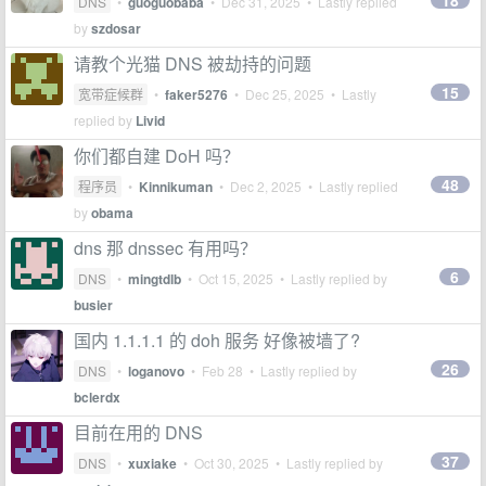
18
DNS
•
guoguobaba
•
Dec 31, 2025
• Lastly replied
by
szdosar
请教个光猫 DNS 被劫持的问题
15
宽带症候群
•
faker5276
•
Dec 25, 2025
• Lastly
replied by
Livid
你们都自建 DoH 吗？
48
程序员
•
Kinnikuman
•
Dec 2, 2025
• Lastly replied
by
obama
dns 那 dnssec 有用吗？
6
DNS
•
mingtdlb
•
Oct 15, 2025
• Lastly replied by
busier
国内 1.1.1.1 的 doh 服务 好像被墙了?
26
DNS
•
loganovo
•
Feb 28
• Lastly replied by
bclerdx
目前在用的 DNS
37
DNS
•
xuxiake
•
Oct 30, 2025
• Lastly replied by