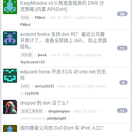
EasyMosdns v3.0 精准度极高的 DNS 分
流策略 [内置 API/DoH]
39
DNS
•
PMkol
•
Nov 25, 2023
• Lastly replied by
PMkol
andorid firefox 支持 doh 吗？ 最近公司要
开审计了， 准备全部搞上 doh， 防止泄露
隐私。
11
问与答
•
jeesk
•
Jun 4, 2023
• Lastly replied by
TaylorJack123
adguard home 开启 ECS 对 cnki.net 仍无
效
5
DNS
•
Jerry23333
•
May 16, 2023
• Lastly replied
by
czy0538
dnspod 的 doh 没了么？
11
全球工单系统
•
dingdangnao
•
May 12, 2023
•
Lastly replied by
johnjiang85
国内哪家公共的 DoT/DoH 有 IPv6 入口？