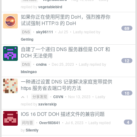
replied by
vegetablebird
如果你正在使用阿里的 DoH，强烈推荐你
试试强制 HTTP/3 的 DoH
69
DNS
•
sky96111
•
Jul 25
• Lastly replied by
Getting
自建了一个递归 DNS 服务器但是 DOT 和
DOH 无法使用
12
DNS
•
cndns
•
Dec 25, 2023
• Lastly replied by
bbsingao
一种通过设置 DNS 记录解决家庭宽带提供
https 服务省去端口号的方法
10
1
分享发现
•
C0VN
•
Nov 13, 2023
• Lastly
replied by
xavierskip
IOS 16 DOT DOH 描述文件的兼容问题
4
问与答
•
Overfill3641
•
Jul 6, 2023
• Lastly replied
by
Silently