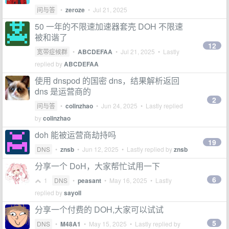
问与答
•
zeroze
•
Jul 21, 2025
50 一年的不限速加速器套壳 DOH 不限速
被和谐了
12
宽带症候群
•
ABCDEFAA
•
Jul 21, 2025
• Lastly
replied by
ABCDEFAA
使用 dnspod 的国密 dns，结果解析返回
dns 是运营商的
2
问与答
•
colinzhao
•
Jun 24, 2025
• Lastly replied
by
colinzhao
doh 能被运营商劫持吗
19
DNS
•
znsb
•
Jun 12, 2025
• Lastly replied by
znsb
分享一个 DoH，大家帮忙试用一下
6
1
DNS
•
peasant
•
May 16, 2025
• Lastly
replied by
sayoll
分享一个付费的 DOH,大家可以试试
5
DNS
•
M48A1
•
May 15, 2025
• Lastly replied by