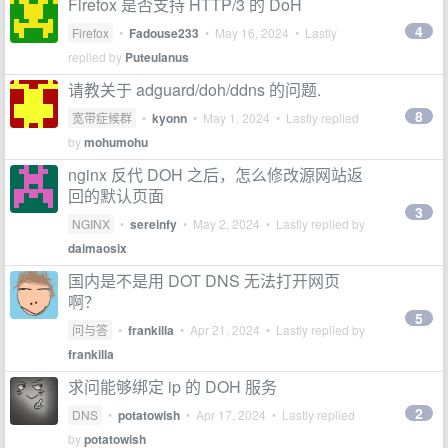
Firefox 是否支持 HTTP/3 的 DoH
4
Firefox
•
Fadouse233
•
May 16, 2024
• Lastly
replied by
Puteulanus
请教关于 adguard/doh/ddns 的问题.
8
宽带症候群
•
kyonn
•
May 1, 2024
• Lastly replied
by
mohumohu
nginx 反代 DOH 之后，怎么修改源网站返
回的默认页面
3
NGINX
•
sereinfy
•
May 2, 2024
• Lastly replied by
daimaosix
国内是不是用 DOT DNS 无法打开网页
啊？
5
问与答
•
frankilla
•
Apr 21, 2024
• Lastly replied by
frankilla
求问能够绑定 ip 的 DOH 服务
2
DNS
•
potatowish
•
Apr 17, 2024
• Lastly replied
by
potatowish