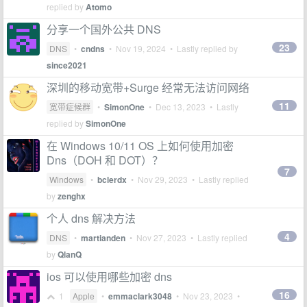
replied by
Atomo
分享一个国外公共 DNS
23
DNS
•
cndns
•
Nov 19, 2024
• Lastly replied by
since2021
深圳的移动宽带+Surge 经常无法访问网络
11
宽带症候群
•
SimonOne
•
Dec 13, 2023
• Lastly
replied by
SimonOne
在 Windows 10/11 OS 上如何使用加密
Dns（DOH 和 DOT）？
7
Windows
•
bclerdx
•
Nov 29, 2023
• Lastly replied
by
zenghx
个人 dns 解决方法
4
DNS
•
martianden
•
Nov 27, 2023
• Lastly replied
by
QlanQ
ios 可以使用哪些加密 dns
16
1
Apple
•
emmaclark3048
•
Nov 23, 2023
•