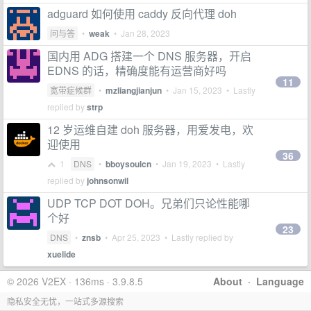
adguard 如何使用 caddy 反向代理 doh
问与答
•
weak
•
Jan 28, 2023
国内用 ADG 搭建一个 DNS 服务器，开启
EDNS 的话，精确度能有运营商好吗
11
宽带症候群
•
mzliangjianjun
•
Jan 15, 2023
• Lastly
replied by
strp
12 岁运维自建 doh 服务器，用爱发电，欢
迎使用
36
1
DNS
•
bboysoulcn
•
Jan 19, 2023
• Lastly
replied by
johnsonwil
UDP TCP DOT DOH。兄弟们只论性能哪
个好
23
DNS
•
znsb
•
Apr 25, 2023
• Lastly replied by
xuelide
© 2026 V2EX · 136ms · 3.9.8.5
About
·
Language
隐私安全无忧，一站式多源搜索