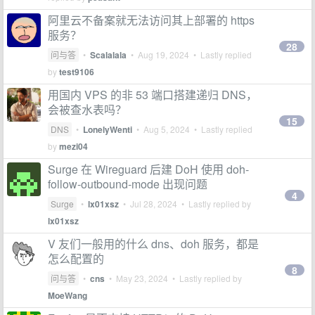
阿里云不备案就无法访问其上部署的 https
服务？
28
问与答
•
Scalalala
•
Aug 19, 2024
• Lastly replied
by
test9106
用国内 VPS 的非 53 端口搭建递归 DNS，
会被查水表吗？
15
DNS
•
LonelyWenti
•
Aug 5, 2024
• Lastly replied
by
mezi04
Surge 在 Wireguard 后建 DoH 使用 doh-
follow-outbound-mode 出现问题
4
Surge
•
lx01xsz
•
Jul 28, 2024
• Lastly replied by
lx01xsz
V 友们一般用的什么 dns、doh 服务，都是
怎么配置的
8
问与答
•
cns
•
May 23, 2024
• Lastly replied by
MoeWang