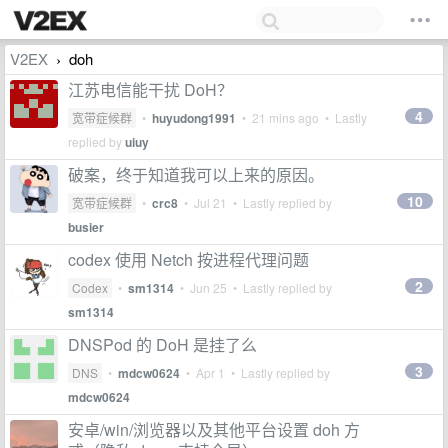
V2EX
doh
›
江苏电信能干扰 DoH？
4
宽带症候群
•
huyudong1991
•
21 mins ago
• Lastly
replied by
uiuy
破案，终于知道我可以上来的原因。
10
宽带症候群
•
crc8
•
Jul 21
• Lastly replied by
busier
codex 使用 Netch 按进程代理问题
2
Codex
•
sm1314
•
Jun 25
• Lastly replied by
sm1314
DNSPod 的 DoH 是挂了么
3
DNS
•
mdcw0624
•
Apr 1
• Lastly replied by
mdcw0624
安卓/win/浏览器以及其他平台设置 doh 方