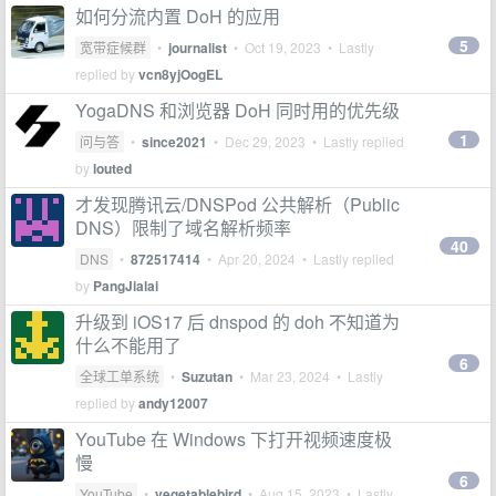
如何分流内置 DoH 的应用
5
宽带症候群
•
journalist
•
Oct 19, 2023
• Lastly
replied by
vcn8yjOogEL
YogaDNS 和浏览器 DoH 同时用的优先级
1
问与答
•
since2021
•
Dec 29, 2023
• Lastly replied
by
louted
才发现腾讯云/DNSPod 公共解析（Public
DNS）限制了域名解析频率
40
DNS
•
872517414
•
Apr 20, 2024
• Lastly replied
by
PangJialai
升级到 iOS17 后 dnspod 的 doh 不知道为
什么不能用了
6
全球工单系统
•
Suzutan
•
Mar 23, 2024
• Lastly
replied by
andy12007
YouTube 在 Windows 下打开视频速度极
慢
6
YouTube
•
vegetablebird
•
Aug 15, 2023
• Lastly