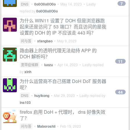
7
DNS
•
0o0O0o0O0o
•
May 14, 2023
• Lastly
replied by
0o0O0o0O0o
为什么 WIN11 设置了 DOH 但是浏览器跑
起来还是访问了 53 端口？而且访问的是我
设置的 DOH 的 IP 不应该走 443 吗？
问与答
•
xfangbao
•
May 9, 2023
路由器上的透明代理无法劫持 APP 的
DOH 解析吗？
11
宽带症候群
•
luozu
•
Apr 14, 2023
• Lastly replied
by
xinh
为什么运营商不自己搭建 DoH DoT 服务器
呢？
44
DNS
•
huyikong
•
Mar 29, 2023
• Lastly replied by
lns103
firefox 启用 DoH + 代理时， dns 好像失效
了？
问与答
•
Maboroshii
•
Feb 15, 2023