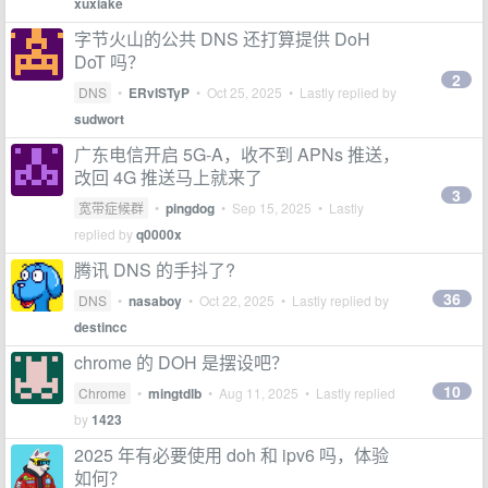
xuxiake
字节火山的公共 DNS 还打算提供 DoH
DoT 吗？
2
DNS
•
ERvISTyP
•
Oct 25, 2025
• Lastly replied by
sudwort
广东电信开启 5G-A，收不到 APNs 推送，
改回 4G 推送马上就来了
3
宽带症候群
•
pingdog
•
Sep 15, 2025
• Lastly
replied by
q0000x
腾讯 DNS 的手抖了?
36
DNS
•
nasaboy
•
Oct 22, 2025
• Lastly replied by
destincc
chrome 的 DOH 是摆设吧？
10
Chrome
•
mingtdlb
•
Aug 11, 2025
• Lastly replied
by
1423
2025 年有必要使用 doh 和 ipv6 吗，体验
如何？