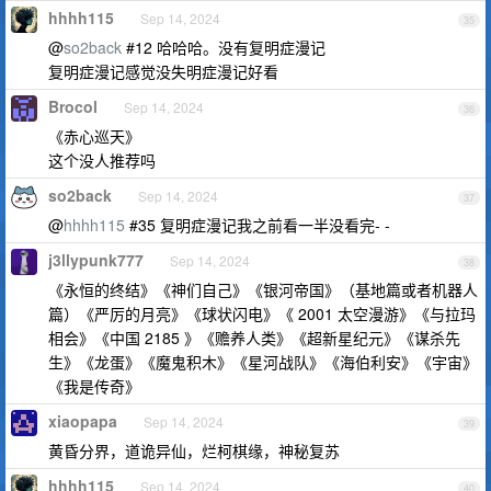
hhhh115
Sep 14, 2024
35
@
so2back
#12 哈哈哈。没有复明症漫记
复明症漫记感觉没失明症漫记好看
Brocol
Sep 14, 2024
36
《赤心巡天》
这个没人推荐吗
so2back
Sep 14, 2024
37
@
hhhh115
#35 复明症漫记我之前看一半没看完- -
j3llypunk777
Sep 14, 2024
38
《永恒的终结》《神们自己》《银河帝国》（基地篇或者机器人
篇）《严厉的月亮》《球状闪电》《 2001 太空漫游》《与拉玛
相会》《中国 2185 》《赡养人类》《超新星纪元》《谋杀先
生》《龙蛋》《魔鬼积木》《星河战队》《海伯利安》《宇宙》
《我是传奇》
xiaopapa
Sep 14, 2024
39
黄昏分界，道诡异仙，烂柯棋缘，神秘复苏
hhhh115
Sep 14, 2024
40