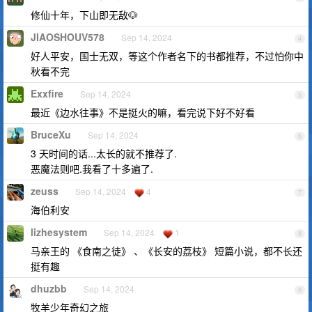
修仙十年，下山即无敌🐶
JIAOSHOUV578
Sep 14, 2024
4
好人平安，国士无双，等这个作者名下的书都推荐，不过怕你中
秋看不完
Exxfire
Sep 14, 2024
5
最近《边水往事》不是挺火的嘛，看完说下好不好看
BruceXu
Sep 14, 2024
6
3 天时间的话...太长的就不推荐了.
恶魔法则吧.我看了十多遍了.
zeuss
Sep 14, 2024
4
7
海伯利安
lizhesystem
Sep 14, 2024
1
8
马亲王的 《食南之徒》 、《长安的荔枝》 短篇小说，都不长还
挺有趣
dhuzbb
Sep 14, 2024
9
牧羊少年奇幻之旅