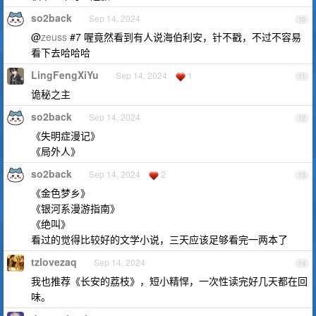
so2back
Sep 14, 2024
10
@
zeuss
#7 喔竟然看到有人说海伯利安，针不戳，不过不容易
看下去哈哈哈
LingFengXiYu
Sep 14, 2024
1
11
诡秘之主
so2back
Sep 14, 2024
12
《失明症漫记》
《局外人》
so2back
Sep 14, 2024
2
13
《金色梦乡》
《银河系漫游指南》
《绝叫》
看过的觉得比较好的文学小说，三天应该足够看完一两本了
tzlovezaq
Sep 14, 2024
14
我也推荐《长安的荔枝》，短小精悍，一次性读完好几天都在回
味。