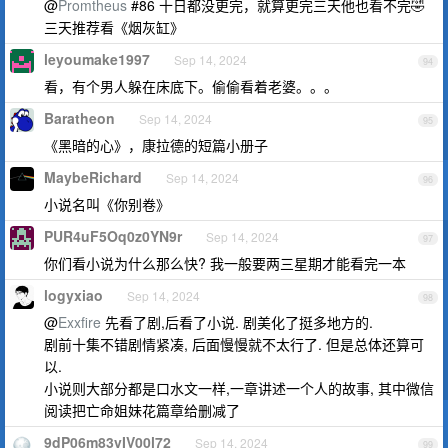
@
Promtheus
#86 十日都没更完，就算更完三天他也看不完🤣
三天推荐看《烟灰缸》
leyoumake1997
Sep 14, 2024
94
看，有个男人躲在床底下。偷偷看着老婆。。。
Baratheon
Sep 14, 2024
95
《黑暗的心》，康拉德的短篇小册子
MaybeRichard
Sep 14, 2024
96
小说名叫《你别卷》
PUR4uF5Oq0z0YN9r
Sep 14, 2024
97
你们看小说为什么那么快? 我一般要两三星期才能看完一本
logyxiao
Sep 14, 2024
98
@
Exxfire
先看了剧,后看了小说. 剧美化了挺多地方的.
剧前十集不错剧情紧凑, 后面慢慢就不太行了. 但是总体还算可
以.
小说则大部分都是口水文一样,一章讲述一个人的故事, 其中微信
阅读把亡命姐妹花篇章给删减了
9dP06m83vIV00l72
Sep 14, 2024
99