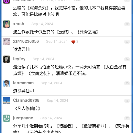
21
远瞳的《深海余烬》，我觉得不错，他的几本书我觉得都挺喜
欢，可能是比较对电波吧
xrxsh
Sep 14, 2024
22
波兰作家托卡尔丘克的《云游》、《糜骨之壤》
xz410236056
Sep 14, 2024
3
23
道诡异仙
feyfey
Sep 14, 2024
24
最近读了几本马伯庸的短篇小说，一两天可读完 《太白金星有
点烦》 《食南之徒》，消遣娱乐还不错。
laommmm
Sep 14, 2024
25
道诡异仙+1
Clannad0708
Sep 14, 2024
26
《凡人修仙传》
justpayne
Sep 14, 2024
27
分享几个近期看的吧，《暗黑者》、《低智商犯罪》、《欢乐英
雄》、《云边有个小卖部》