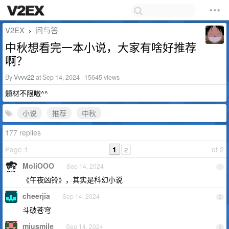
V2EX
问与答
›
中秋想看完一本小说，大家有啥好推荐
啊？
By
Vvvv22
at Sep 14, 2024 · 15645 views
题材不限嗷^^
小说
推荐
中秋
177 replies
Page 1
1
of 2
2
MoliOOO
Sep 14, 2024
1
《午夜凶铃》，其实是科幻小说
cheerjia
Sep 14, 2024
2
斗破苍穹
miusmile
Sep 14, 2024
3