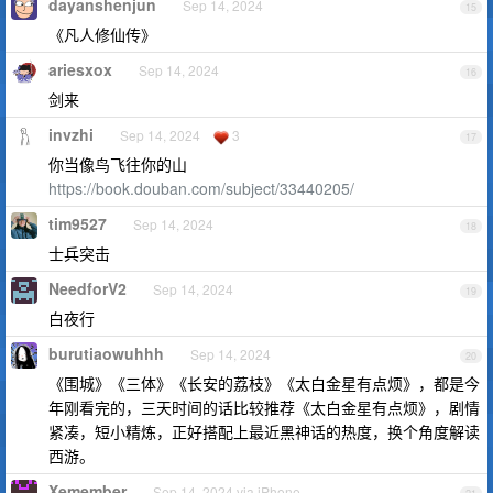
dayanshenjun
Sep 14, 2024
15
《凡人修仙传》
ariesxox
Sep 14, 2024
16
剑来
invzhi
Sep 14, 2024
3
17
你当像鸟飞往你的山
https://book.douban.com/subject/33440205/
tim9527
Sep 14, 2024
18
士兵突击
NeedforV2
Sep 14, 2024
19
白夜行
burutiaowuhhh
Sep 14, 2024
20
《围城》《三体》《长安的荔枝》《太白金星有点烦》，都是今
年刚看完的，三天时间的话比较推荐《太白金星有点烦》，剧情
紧凑，短小精炼，正好搭配上最近黑神话的热度，换个角度解读
西游。
Xemember
Sep 14, 2024 via iPhone