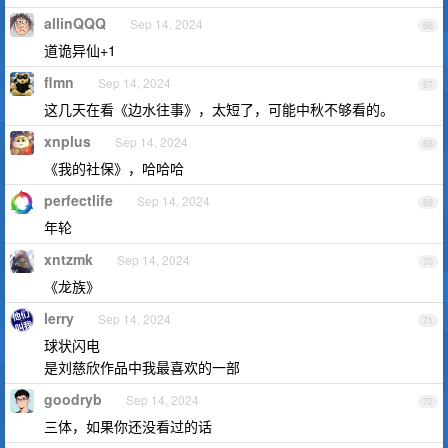
allinQQQ
Sep 14, 2024
66
道诡异仙+1
flmn
Sep 14, 2024
67
这几天在看《边水往事》，太短了，可能中秋不够看的。
xnplus
Sep 14, 2024
68
《我的社保》，哈哈哈
perfectlife
Sep 14, 2024
69
年轮
xntzmk
Sep 14, 2024
70
《龙族》
lerry
Sep 14, 2024
71
球状闪电
是刘慈欣作品中我最喜欢的一部
goodryb
Sep 14, 2024
72
三体，如果你还没看过的话