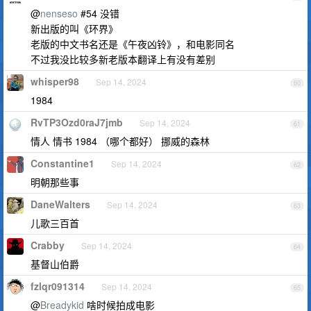
@
nenseso
#54 没错
新出版的叫《环界》
老版的中文书名还是《午夜凶铃》，和电影同名
不过我没比较多新老版本翻译上有没有差别
whisper98
Sep 14, 2024
60
1984
RvTP3Ozd0raJ7jmb
Sep 14, 2024
61
情人 情书 1984 （哪个都好） 挪威的森林
Constantine1
Sep 14, 2024
62
明朝那些事
DaneWalters
Sep 14, 2024
63
儿歌三百首
Crabby
Sep 14, 2024
64
基督山伯爵
fzlqr091314
Sep 14, 2024
65
@
Breadykid
啥时候拍成电影