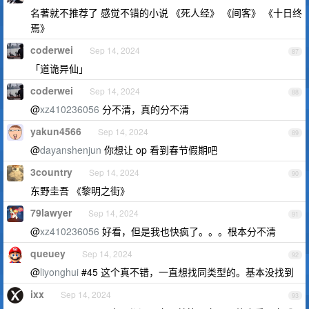
名著就不推荐了 感觉不错的小说 《死人经》 《间客》 《十日终
焉》
coderwei
Sep 14, 2024
87
「道诡异仙」
coderwei
Sep 14, 2024
88
@
xz410236056
分不清，真的分不清
yakun4566
Sep 14, 2024
89
@
dayanshenjun
你想让 op 看到春节假期吧
3country
Sep 14, 2024
90
东野圭吾 《黎明之街》
79lawyer
Sep 14, 2024
91
@
xz410236056
好看，但是我也快疯了。。。根本分不清
queuey
Sep 14, 2024
92
@
liyonghui
#45 这个真不错，一直想找同类型的。基本没找到
ixx
Sep 14, 2024
93