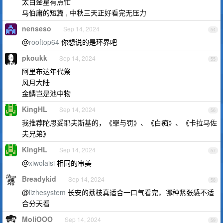
太白金星有点忙
马伯庸的短篇 , 中秋三天正好看完无压力
nenseso
Sep 14, 2024
54
@
rooftop64
你想说的是环界吧
pkoukk
Sep 14, 2024
55
阿里布达年代祭
风月大陆
金鳞岂是池中物
KingHL
Sep 14, 2024
56
我推荐陀思妥耶夫斯基的，《罪与罚》、《白痴》、《卡拉马佐
夫兄弟》
KingHL
Sep 14, 2024
57
@
xiwolaisi
相同的审美
Breadykid
Sep 14, 2024
58
@
lizhesystem
长安的荔枝真适合一口气看完，哪种紧张感不适
合分天看
MoliOOO
Sep 14, 2024
59