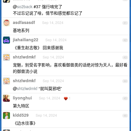
@
so2back
#37 强行啃完了
不过忘记说了啥，情节和感觉都忘记了
asdfasasdf
Sep 14, 2024
41
基地系列
jiahailiang22
Sep 14, 2024
42
《重生赵志敬》 回来感谢我
shtzlwdmkf
Sep 14, 2024
43
宠魅，别受名字影响，喜欢看御兽类的话绝对惊为天人，最好看
的御兽流小说
shtzlwdmkf
Sep 14, 2024
44
@
shtzlwdmkf
“就叫莫邪吧”
liyonghui
Sep 14, 2024
1
45
第九特区
kldd529
Sep 14, 2024
46
《边水往事》