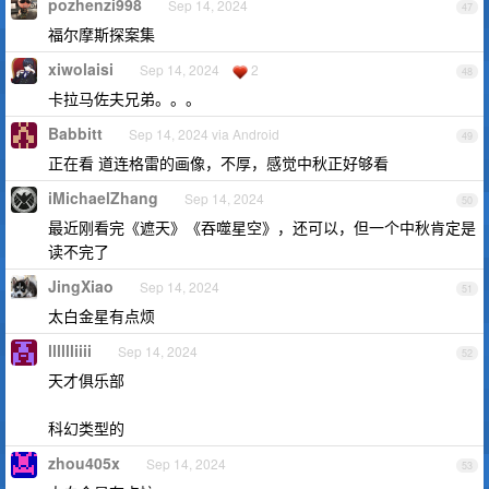
pozhenzi998
Sep 14, 2024
47
福尔摩斯探案集
xiwolaisi
Sep 14, 2024
2
48
卡拉马佐夫兄弟。。。
Babbitt
Sep 14, 2024 via Android
49
正在看 道连格雷的画像，不厚，感觉中秋正好够看
iMichaelZhang
Sep 14, 2024
50
最近刚看完《遮天》《吞噬星空》，还可以，但一个中秋肯定是
读不完了
JingXiao
Sep 14, 2024
51
太白金星有点烦
lllllliiii
Sep 14, 2024
52
天才俱乐部
科幻类型的
zhou405x
Sep 14, 2024
53