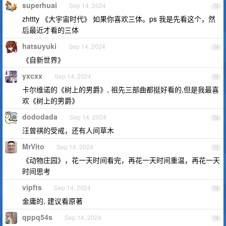
superhuai
Sep 14, 2024
73
zhttty 《大宇宙时代》 如果你喜欢三体。ps 我是先看这个，然
后最近才看的三体
hatsuyuki
Sep 14, 2024
74
《自新世界》
yxcxx
Sep 14, 2024
75
卡尔维诺的《树上的男爵》, 祖先三部曲都挺好看的,但是我最喜
欢《树上的男爵》
dododada
Sep 14, 2024
76
汪曾祺的受戒，还有人间草木
MrVito
Sep 14, 2024
77
《动物庄园》，花一天时间看完，再花一天时间重温，再花一天
时间思考
vipfts
Sep 14, 2024
78
金庸的, 建议看原著
qppq54s
Sep 14, 2024
79