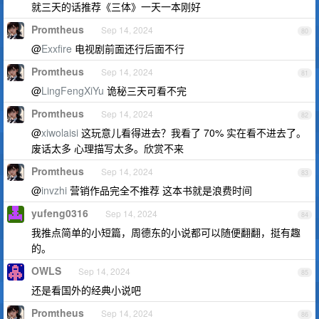
就三天的话推荐《三体》一天一本刚好
Promtheus
Sep 14, 2024
80
@
Exxfire
电视剧前面还行后面不行
Promtheus
Sep 14, 2024
81
@
LingFengXiYu
诡秘三天可看不完
Promtheus
Sep 14, 2024
82
@
xiwolaisi
这玩意儿看得进去？我看了 70% 实在看不进去了。
废话太多 心理描写太多。欣赏不来
Promtheus
Sep 14, 2024
83
@
invzhi
营销作品完全不推荐 这本书就是浪费时间
yufeng0316
Sep 14, 2024
84
我推点简单的小短篇，周德东的小说都可以随便翻翻，挺有趣
的。
OWLS
Sep 14, 2024
85
还是看国外的经典小说吧
Promtheus
Sep 14, 2024
86