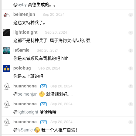
@
byby
高德生成的。。
beimenjun
Sep 20, 2024
3
这也太特种兵了。
lightionight
Sep 20, 2024
4
这都不是特种兵了, 属于海豹突击队的, 强
isSamle
Sep 20, 2024
5
你是去做顺风车司机的吧 hhh
polobug
Sep 20, 2024
6
你是去上班的吧
huanchena
Sep 20, 2024
OP
7
@
beimenjun
就没规划好。。
huanchena
Sep 20, 2024
OP
8
@
lightionight
哈哈哈哈
huanchena
Sep 20, 2024
OP
9
@
isSamle
我一个人租车自驾！