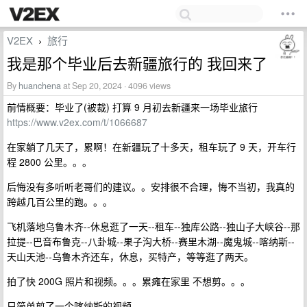
V2EX
旅行
›
我是那个毕业后去新疆旅行的 我回来了
By
huanchena
at Sep 20, 2024 · 4096 views
前情概要：毕业了(被裁) 打算 9 月初去新疆来一场毕业旅行
https://www.v2ex.com/t/1066687
在家躺了几天了，累啊！在新疆玩了十多天，租车玩了 9 天，开车行
程 2800 公里。。。
后悔没有多听听老哥们的建议。。安排很不合理，悔不当初，我真的
跨越几百公里的跑。。。
飞机落地乌鲁木齐--休息逛了一天--租车--独库公路--独山子大峡谷--那
拉提--巴音布鲁克--八卦城--果子沟大桥--赛里木湖--魔鬼城--喀纳斯--
天山天池--乌鲁木齐还车，休息，买特产，等等逛了两天。
拍了快 200G 照片和视频。。。累瘫在家里 不想剪。。。
只简单剪了一个喀纳斯的视频。。。。