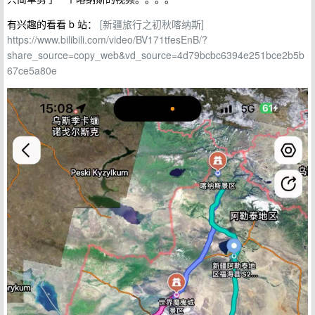
有兴趣的看看 b 站：
[新疆旅行之初秋喀纳斯]
https://www.bilibili.com/video/BV171tfesEnB/?
share_source=copy_web&vd_source=4d79bcbc6394e251bce2b5b
67ce5a80e