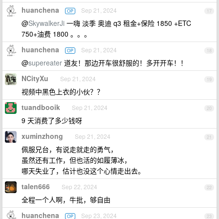
huanchena
Sep 21, 2024
OP
17
@
SkywalkerJi
一嗨 淡季 奥迪 q3 租金+保险 1850 +ETC
750+油费 1800 。。。
huanchena
Sep 21, 2024
OP
18
@
supereater
道友！那边开车很舒服的！多开开车！！
NCityXu
Sep 21, 2024
19
视频中黑色上衣的小伙？？
tuandbooik
Sep 21, 2024
20
9 天消费了多少钱呀
xuminzhong
Sep 21, 2024
21
佩服兄台，有说走就走的勇气，
虽然还有工作，但也活的如履薄冰，
哪天失业了，估计也没这个心情走出去。
talen666
Sep 22, 2024
22
全程一个人啊，牛批，够自由
huanchena
Sep 23, 2024
OP
23