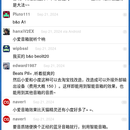
是大法~~
Pluto111
Sep 21, 2024
6
b&o A1
hanxiV2EX
Sep 21, 2024 via Android
7
小爱音箱就听个响
wipbssl
Sep 21, 2024
8
我买的 b&o beolit20
edward1987
Sep 21, 2024
9
Beats Pill+ ,听着挺爽的
然后小爱和小度这种可以去淘宝找改造，改造成可以外接外部输
出设备（费用大概 150 ）。这样即能用到智能音箱的效果，也
能用到其他音箱的音质~
naver1
Sep 21, 2024
10
小爱音箱效果比天猫精灵还有小度好多了= =、
naver1
Sep 21, 2024
11
要音质随便换个正经的蓝牙音箱就行，别用智能音箱。