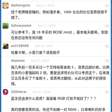
darkengine
Sep 21, 2024
12
找个老牌做音箱的，例如漫步者，1000 左右的价位音质就很不
错了。
lizhesystem
Sep 21, 2024
13
可以参考下，我 18 年买的 BOSE mini2 ，基本每天都用，到现
在依旧没有任何问题
zs3128589
Sep 21, 2024
14
哈曼卡顿，小爱只是个语音助手
depress
Sep 21, 2024
15
我几年前一百多买过一个艾特铭客金刚 3 ，音质远超价格，比两
百多的小爱强起码 2 倍，要是追求性价比可以考虑这个，后来我
又五百多买了个金刚 6 ，音质再次翻倍，从此对这牌子好感倍
增。
2000wcw
Sep 21, 2024
16
蓝牙还追求什么音质？直接看 RGB 灯效不就好了？？？
真的想要音质的话，你还不如搞一对 N300 ，比单喇叭的好多