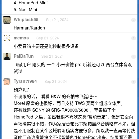
4. HomePod Mini
5. Nest Mini
Whiplash55
Sep 21, 2024
2
Harman/Kardon
memos
Sep 21, 2024
3
小爱音箱主要还是能控制很多设备
PaiDaTun
Sep 21, 2024
4
飞傲用户 刚买的 一个 小米丧德 pro 听着还可以 两台立体音没
试过
Tyrant1984
Sep 21, 2024
5
预算呢？
不设限的话， 看看 B&W 的齐柏林飞艇吧~~
Morel 摩雷的也很好，而且支持 TWS 买两个组成立体声。
还有就是 SONY 的 SRS-RA3000/5000 ，苹果搞了个
HomePod 之后，虽然我很不喜欢这类“智能音箱”，但是它全向
声场确实很不错，作为家居音箱比书架箱虽然音质略有不如，但
是不用限制在某个区域聆听确实方便很多，所以我一直再等传统
音响厂商谁家能搞个不带智能的“HomePod”出来，结果看还得