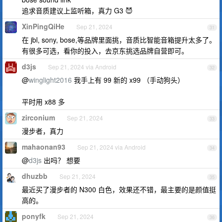
追求音质建议上监听箱，真力 G3 😈
XinPingQiHe
Sep 21, 2024
31
在 jbl, sony, bose,等品牌里面挑，音质比智能音箱提升太多了。
有很多可选，看你的投入，去京东挑选品牌自营即可。
d3js
Sep 21, 2024 via Android
32
@
winglight2016
我手上有 99 新的 x99 （手动狗头）
平时用 x88 多
zirconium
Sep 21, 2024
33
漫步者，真力
mahaonan93
Sep 21, 2024 via Android
34
@
d3js
出吗？ 想要
dhuzbb
Sep 21, 2024
35
最近买了漫步者的 N300 白色，效果还不错，最主要的是颜值挺
高的。
ponyfk
Sep 21, 2024
36