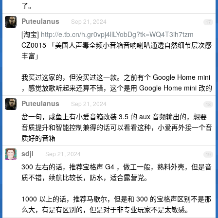
了。
Puteulanus
Sep 21, 2024
17
[淘宝]
http://e.tb.cn/h.gr0vpj4llLYobDg?tk=WQ4T3ih7tzm
CZ0015 「美国人声毒全频小音箱音响喇叭通透自然细节层次感
丰富」
我买过这家的，但没买过这一款。之前有个 Google Home mini
，感觉放歌听起来还算不错，这个是用 Google Home mini 改的
Puteulanus
Sep 21, 2024
18
岔一句，咸鱼上有小爱音箱改装 3.5 的 aux 音频输出的，想要
音质提升和智能控制兼得的话可以看看这种，小爱再外接一个音
质好的音箱
sdjl
Sep 21, 2024
19
300 左右的话，推荐宝格声 G4 ，做工一般，熟料外壳，但是音
质不错，续航比较长，防水，适合露营党。
1000 以上的话，推荐马歇尔，但是和 300 的宝格声区别不是那
么大，有是有区别的，但是对于非专业玩家不是太敏感。