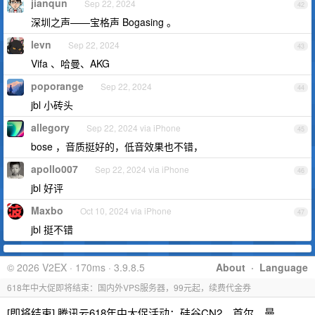
jianqun
Sep 22, 2024
42
深圳之声——宝格声 Bogasing 。
levn
Sep 22, 2024
43
Vifa 、哈曼、AKG
poporange
Sep 22, 2024
44
jbl 小砖头
allegory
Sep 22, 2024 via iPhone
45
bose ，音质挺好的，低音效果也不错，
apollo007
Sep 22, 2024 via iPhone
46
jbl 好评
Maxbo
Oct 10, 2024 via iPhone
47
jbl 挺不错
© 2026 V2EX · 170ms · 3.9.8.5
About
·
Language
618年中大促即将结束：国内外VPS服务器，99元起，续费代金券
[即将结束] 腾讯云618年中大促活动：硅谷CN2、首尔、曼