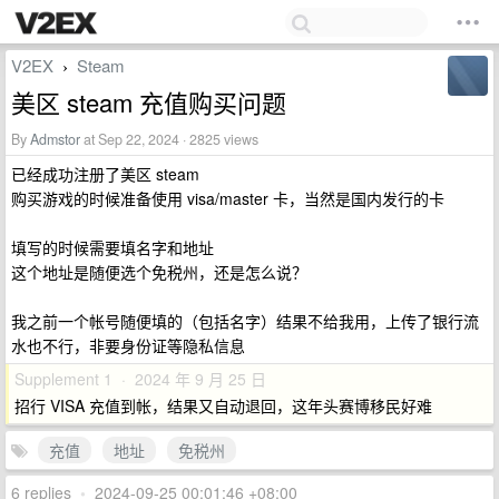
V2EX
Steam
›
美区 steam 充值购买问题
By
Admstor
at Sep 22, 2024 · 2825 views
已经成功注册了美区 steam
购买游戏的时候准备使用 visa/master 卡，当然是国内发行的卡
填写的时候需要填名字和地址
这个地址是随便选个免税州，还是怎么说？
我之前一个帐号随便填的（包括名字）结果不给我用，上传了银行流
水也不行，非要身份证等隐私信息
Supplement 1 · 2024 年 9 月 25 日
招行 VISA 充值到帐，结果又自动退回，这年头赛博移民好难
充值
地址
免税州
6 replies
•
2024-09-25 00:01:46 +08:00