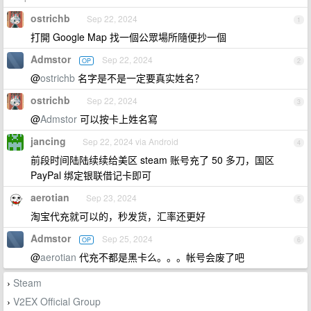
ostrichb
Sep 22, 2024
1
打開 Google Map 找一個公眾場所隨便抄一個
Admstor
Sep 22, 2024
OP
2
@
ostrichb
名字是不是一定要真实姓名？
ostrichb
Sep 22, 2024
3
@
Admstor
可以按卡上姓名寫
jancing
Sep 22, 2024 via Android
4
前段时间陆陆续续给美区 steam 账号充了 50 多刀，国区
PayPal 绑定银联借记卡即可
aerotian
Sep 23, 2024
5
淘宝代充就可以的，秒发货，汇率还更好
Admstor
Sep 25, 2024
OP
6
@
aerotian
代充不都是黑卡么。。。帐号会废了吧
Steam
›
V2EX Official Group
›