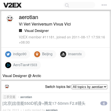
aerotian
Vi Veri Veniversum Vivus Vici
🏢
Visual Designer
V2EX member #11181, joined on 2011-08-17 17:59:16
+08:00
indigo90
Beijing
imaerotx
AeroTian#1503
Visual Designer @ Arctic
Switch topics list
二手交易
•
aerotian
[北京]出佳能550D机身+腾龙17-50mm F2.8镜头
4
Jul 24, 2013 • Lastly replied by
aerotian