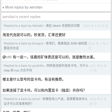
More topics by aerotian
»
aerotian's recent replies
Replied to a topic by Admstor
美区 steam 充值购买问题
2024 年 9 月 23 日
›
淘宝代充就可以的，秒发货，汇率还更好
Replied to a topic by teruspot
老哥们，看看我这 3080 装机配
2022 年 1 月 4
›
日
置是否合适
@
x86
有一说一，技嘉挖矿体质还是可以的，就是散热太差。
Replied to a topic by youthfire
同样是连接外接显卡坞，为什么
2021 年 8 月
›
17 日
mbp 和 nuc 方式不同
楼主是什么型号的显卡坞，有没有推荐。
如果连接了显卡坞，可以和内置显卡（独显）共存吗？
Replied to a topic by qinrui
有哪些线上产品，是需要强身份认
2020 年 2 月
›
20 日
证才可以买或者用的？