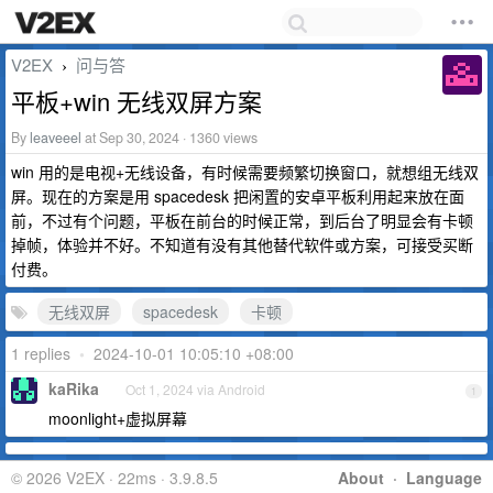
V2EX
问与答
›
平板+win 无线双屏方案
By
leaveeel
at Sep 30, 2024 · 1360 views
win 用的是电视+无线设备，有时候需要频繁切换窗口，就想组无线双
屏。现在的方案是用 spacedesk 把闲置的安卓平板利用起来放在面
前，不过有个问题，平板在前台的时候正常，到后台了明显会有卡顿
掉帧，体验并不好。不知道有没有其他替代软件或方案，可接受买断
付费。
无线双屏
spacedesk
卡顿
1 replies
•
2024-10-01 10:05:10 +08:00
kaRika
Oct 1, 2024 via Android
1
moonlight+虚拟屏幕
© 2026 V2EX · 22ms · 3.9.8.5
About
·
Language